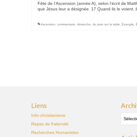
Fête de l’Ascension (année A), selon l’écrit de Mat
que Jésus leur a désignée. 17 Quand ils le voient, 
Ascension
,
commentaire
,
dimanche
,
du pain sur la table
,
Évangile
,
Pagination
des
publications
Liens
Archi
Archive
Info-christianisme
des
Repas de fraternité
publica
Recherches Humanistes