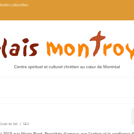
tivités culturelles
Centre spirituel et culturel chrétien au cœur de Montréal
Grain de Sel
|
0
 2015 par Mario Bard. Prosélyte d’amour, par l’action et la confiance Il