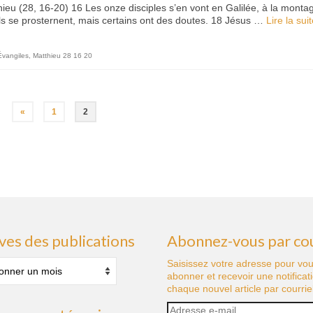
thieu (28, 16-20) 16 Les onze disciples s’en vont en Galilée, à la monta
ils se prosternent, mais certains ont des doutes. 18 Jésus …
Lire la suite
Évangiles
,
Matthieu 28 16 20
«
1
2
ves des publications
Abonnez-vous par cou
s
Saisissez votre adresse pour vo
abonner et recevoir une notificat
tions
chaque nouvel article par courriel
Adresse