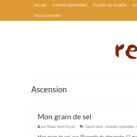
Accueil
Activités spirituelles
Du pain sur la table
Ac
Nous contacter
Ascension
Mon grain de sel
par
Relais Mont-Royal
|
Classé dans :
Activités spirituelles
,
Mon grain de sel, sur l’Évangile du dimanche 17 mai