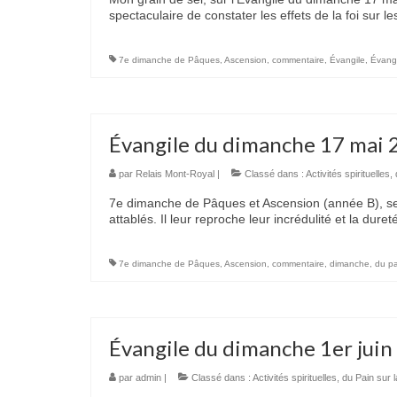
spectaculaire de constater les effets de la foi sur
7e dimanche de Pâques
,
Ascension
,
commentaire
,
Évangile
,
Évangi
Évangile du dimanche 17 mai 
par
Relais Mont-Royal
|
Classé dans :
Activités spirituelles
,
7e dimanche de Pâques et Ascension (année B), selo
attablés. Il leur reproche leur incrédulité et la dure
7e dimanche de Pâques
,
Ascension
,
commentaire
,
dimanche
,
du pa
Évangile du dimanche 1er juin
par
admin
|
Classé dans :
Activités spirituelles
,
du Pain sur l