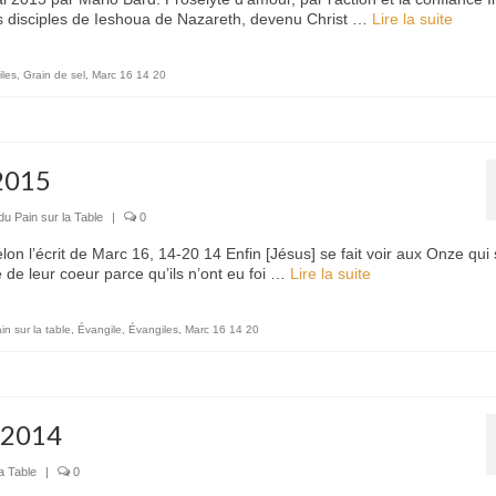
 les disciples de Ieshoua de Nazareth, devenu Christ …
Lire la suite­­
les
,
Grain de sel
,
Marc 16 14 20
2015
du Pain sur la Table
|
0
n l’écrit de Marc 16, 14-20 14 Enfin [Jésus] se fait voir aux Onze qui 
té de leur coeur parce qu’ils n’ont eu foi …
Lire la suite­­
in sur la table
,
Évangile
,
Évangiles
,
Marc 16 14 20
 2014
a Table
|
0