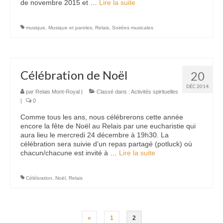
de novembre 2015 et …
Lire la suite­­
musique
,
Musique et paroles
,
Relais
,
Soirées musicales
Célébration de Noël
20
DÉC 2014
par
Relais Mont-Royal
|
Classé dans :
Activités spirituelles
|
0
Comme tous les ans, nous célébrerons cette année
encore la fête de Noël au Relais par une eucharistie qui
aura lieu le mercredi 24 décembre à 19h30. La
célébration sera suivie d’un repas partagé (potluck) où
chacun/chacune est invité à …
Lire la suite­­
Célébration
,
Noël
,
Relais
Pagination
«
1
2