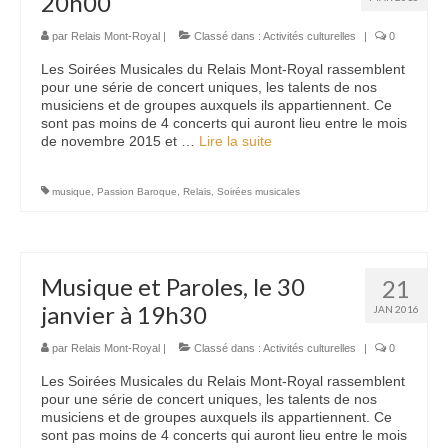
20h00
Nous contacter
par
Relais Mont-Royal
|
Classé dans :
Activités culturelles
|
0
Les Soirées Musicales du Relais Mont-Royal rassemblent
pour une série de concert uniques, les talents de nos
musiciens et de groupes auxquels ils appartiennent. Ce
sont pas moins de 4 concerts qui auront lieu entre le mois
de novembre 2015 et …
Lire la suite­­
musique
,
Passion Baroque
,
Relais
,
Soirées musicales
Musique et Paroles, le 30
21
janvier à 19h30
JAN 2016
par
Relais Mont-Royal
|
Classé dans :
Activités culturelles
|
0
Les Soirées Musicales du Relais Mont-Royal rassemblent
pour une série de concert uniques, les talents de nos
musiciens et de groupes auxquels ils appartiennent. Ce
sont pas moins de 4 concerts qui auront lieu entre le mois