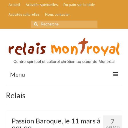
Accueil
Activités spirituelles
Du pain sur la table
Activités culturelles
Nous contacter
Rechercher
:
Centre spirituel et culturel chrétien au cœur de Montréal
Menu
Accueil
Relais
Activités spirituelles
Du pain sur la table
Passion Baroque, le 11 mars à
7
Activités culturelles
MAR 2016