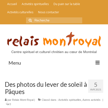
Accueil
Activités spirituelles
Du pain sur la table
Activités culturelles
Nous contacter
Rechercher
:
Centre spirituel et culturel chrétien au cœur de Montréal
Menu
Accueil
Des photos du lever de soleil à
5
Activités spirituelles
Pâques
AVR 2021
Du pain sur la table
par
Relais Mont-Royal
|
Classé dans :
Activités spirituelles
,
Autres activités
|
0
Activités culturelles