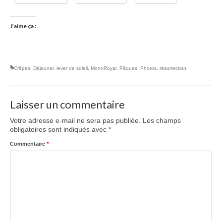
J’aime ça :
Crêpes
,
Déjeuner
,
lever de soleil
,
Mont-Royal
,
Pâques
,
Photos
,
résurrection
Laisser un commentaire
Votre adresse e-mail ne sera pas publiée.
Les champs
obligatoires sont indiqués avec
*
Commentaire
*