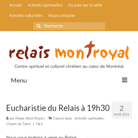
Accueil
Activités spirituelles
Du pain sur la table
Activités culturelles
Nous contacter
Rechercher
:
Centre spirituel et culturel chrétien au cœur de Montréal
Menu
Accueil
Eucharistie du Relais à 19h30
2
Activités spirituelles
MAR 2022
par
Relais Mont-Royal
|
Classé dans :
Activités spirituelles
,
Du pain sur la table
Chants de Taizé
|
0
Activités culturelles
Nous vous invitons à venir au Relais