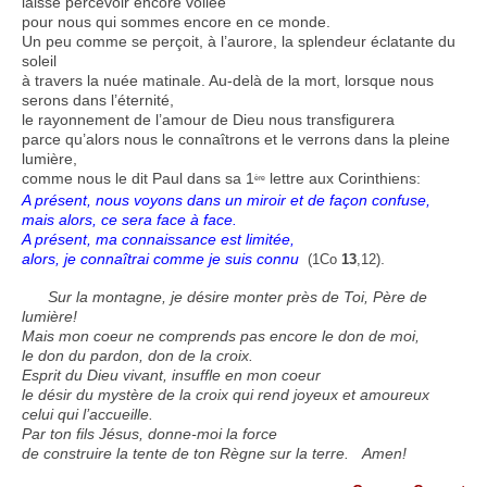
laisse percevoir encore voilée
pour nous qui sommes encore en ce monde.
Un peu comme se perçoit, à l’aurore, la splendeur éclatante du
soleil
à travers la nuée matinale. Au-delà de la mort, lorsque nous
serons dans l’éternité,
le rayonnement de l’amour de Dieu nous transfigurera
parce qu’alors nous le connaîtrons et le verrons dans la pleine
lumière,
comme nous le dit Paul dans sa 1
lettre aux Corinthiens:
ère
A présent, nous voyons dans un miroir et de façon confuse,
mais alors, ce sera face à face.
A présent, ma connaissance est limitée,
alors, je connaîtrai comme je suis connu
.
(1Co
13
,12)
Sur la montagne, je désire monter près de Toi, Père de
lumière!
Mais mon coeur ne comprends pas encore le don de moi,
le don du pardon, don de la croix.
Esprit du Dieu vivant, insuffle en mon coeur
le désir du mystère de la croix qui rend joyeux et amoureux
celui qui l’accueille.
Par ton fils Jésus, donne-moi la force
de construire la tente de ton Règne sur la terre. Amen!