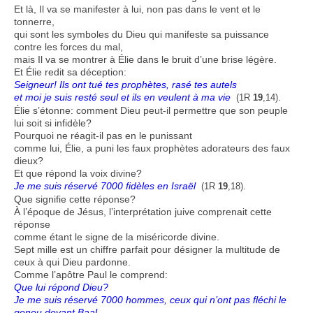
Et là, Il va se manifester à lui, non pas dans le vent et le
tonnerre,
qui sont les symboles du Dieu qui manifeste sa puissance
contre les forces du mal,
mais Il va se montrer à Élie dans le bruit d’une brise légère.
Et Élie redit sa déception:
Seigneur! Ils ont tué tes prophètes, rasé tes autels
et moi je suis resté seul et ils en veulent à ma vie
.
(1R
19
,14)
Élie s’étonne: comment Dieu peut-il permettre que son peuple
lui soit si infidèle?
Pourquoi ne réagit-il pas en le punissant
comme lui, Élie, a puni les faux prophètes adorateurs des faux
dieux?
Et que répond la voix divine?
Je me suis réservé 7000 fidèles en Israël
.
(1R
19
,18)
Que signifie cette réponse?
À l’époque de Jésus, l’interprétation juive comprenait cette
réponse
comme étant le signe de la miséricorde divine.
Sept mille est un chiffre parfait pour désigner la multitude de
ceux à qui Dieu pardonne.
Comme l’apôtre Paul le comprend:
Que lui répond Dieu?
Je me suis réservé 7000 hommes, ceux qui n’ont pas fléchi le
genou devant Baal.