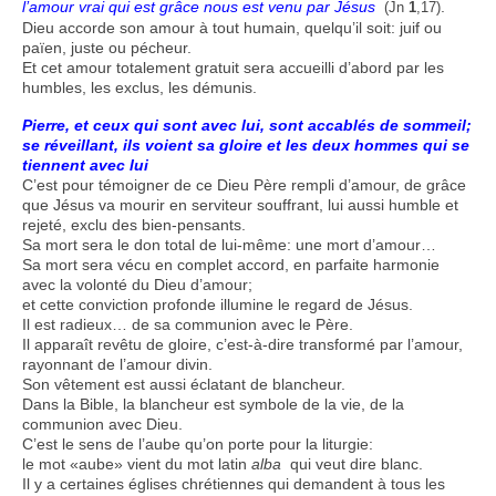
l’amour vrai qui est grâce nous est venu par Jésus
.
(Jn
1
,17)
Dieu accorde son amour à tout humain, quelqu’il soit: juif ou
païen, juste ou pécheur.
Et cet amour totalement gratuit sera accueilli d’abord par les
humbles, les exclus, les démunis.
Pierre, et ceux qui sont avec lui, sont accablés de sommeil;
se réveillant, ils voient sa gloire et les deux hommes qui se
tiennent avec lui
C’est pour témoigner de ce Dieu Père rempli d’amour, de grâce
que Jésus va mourir en serviteur souffrant, lui aussi humble et
rejeté, exclu des bien-pensants.
Sa mort sera le don total de lui-même: une mort d’amour…
Sa mort sera vécu en complet accord, en parfaite harmonie
avec la volonté du Dieu d’amour;
et cette conviction profonde illumine le regard de Jésus.
Il est radieux… de sa communion avec le Père.
Il apparaît revêtu de gloire, c’est-à-dire transformé par l’amour,
rayonnant de l’amour divin.
Son vêtement est aussi éclatant de blancheur.
Dans la Bible, la blancheur est symbole de la vie, de la
communion avec Dieu.
C’est le sens de l’aube qu’on porte pour la liturgie:
le mot «aube» vient du mot latin
alba
qui veut dire blanc.
Il y a certaines églises chrétiennes qui demandent à tous les