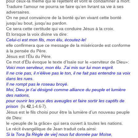
pour ceux-là même qui le rejettent et vont le condamner à mort.
Traduire l’amour ne pourra se faire qu’en livrant sa vie à ses
adversaires.
On ne peut convaincre de la bonté qu’en vivant cette bonté
jusqu’au bout, jusqu’au pardon.
Ce sera cette certitude qui va conduire Jésus à la croix.
Et lorsque la voix divine va dire:
Celui-ci est mon fils, mon élu, écoutez-le!
elle confirmera que ce message de la miséricorde est conforme
à la pensée du Père.
Jésus est l’Élu du Père.
Ce mot d’Élu évoque le texte d’Isaïe sur le «serviteur de Dieu»:
Voici mon serviteur, mon élu. J’ai mis sur lui mon esprit.
Il ne crie pas, il n’élève pas le ton, il ne fait pas entendre sa voix
dans les rues.
Il ne rompt pas le roseau broyé.
Moi, Dieu je t’ai désigné comme alliance du peuple et lumière
des nations,
pour ouvrir les yeux des aveugles et faire sortir les captifs de
prison
.
(Is
42
,1-4.6-7)
Jésus est le fils choisi pour être la lumière d’un nouveau peuple
de Dieu:
le «peuple de la grâce» qui sera ouvert à toutes les nations.
Le récit évangélique de Jean traduit cela ainsi:
Si la Tora [la Règle de vie] nous fut donnée par Moïse,