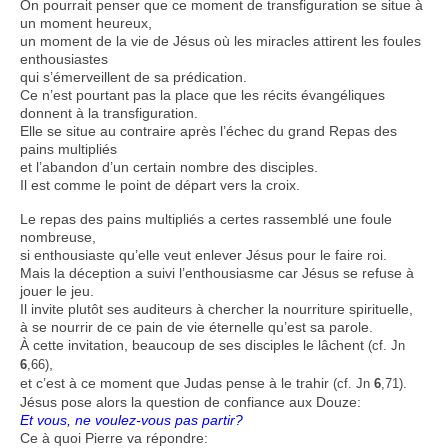
On pourrait penser que ce moment de transfiguration se situe à
un moment heureux,
un moment de la vie de Jésus où les miracles attirent les foules
enthousiastes
qui s’émerveillent de sa prédication.
Ce n’est pourtant pas la place que les récits évangéliques
donnent à la transfiguration.
Elle se situe au contraire après l’échec du grand Repas des
pains multipliés
et l’abandon d’un certain nombre des disciples.
Il est comme le point de départ vers la croix.
Le repas des pains multipliés a certes rassemblé une foule
nombreuse,
si enthousiaste qu’elle veut enlever Jésus pour le faire roi.
Mais la déception a suivi l’enthousiasme car Jésus se refuse à
jouer le jeu.
Il invite plutôt ses auditeurs à chercher la nourriture spirituelle,
à se nourrir de ce pain de vie éternelle qu’est sa parole.
À cette invitation, beaucoup de ses disciples le lâchent
(cf. Jn
,
6
,66)
et c’est à ce moment que Judas pense à le trahir
.
(cf. Jn
6
,71)
Jésus pose alors la question de confiance aux Douze:
Et vous, ne voulez-vous pas partir?
Ce à quoi Pierre va répondre: