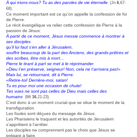
À qui irions-nous? Tu as des paroles de vie éternelle
(Jn
6
,67-
.
68)
Ce moment important est ce qu’on appelle la confession de foi
de Pierre.
Le récit évangélique va relier cette confession de Pierre à la
passion de Jésus:
À partir de ce moment, Jésus messie commence à montrer à
ses disciples
qu’il lui faut s’en aller à Jérusalem,
souffrir beaucoup de la part des Anciens, des grands-prêtres et
des scribes, être mis à mort…
Pierre le tirant à part se met à le réprimander.
«Dieu t’en préserve, seigneur! Non, cela ne t’arrivera pas!»
Mais lui, se retournant, dit à Pierre:
«Retire-toi! Derrière-moi, satan!
Tu es pour moi une occasion de chute!
Tes vues ne sont pas celles de Dieu mais celles des
humains
.
(Mt
16
,21-23)
C’est donc à un moment crucial que se situe le moment de la
transfiguration.
Les foules sont déçues du message de Jésus.
Les Pharisiens le traquent et les autorités de Jérusalem
s’apprêtent à l’arrêter.
Les disciples ne comprennent pas le choix que Jésus se
prépare à faire.