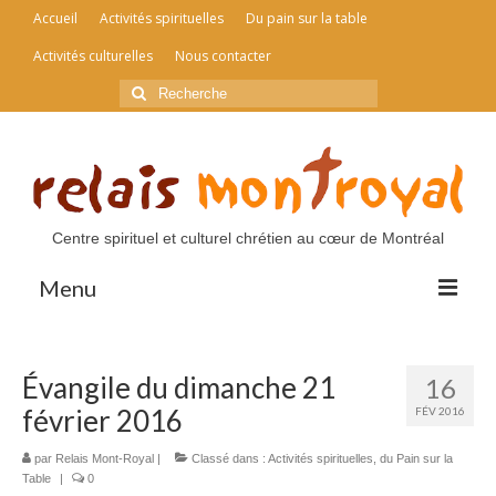
Accueil
Activités spirituelles
Du pain sur la table
Activités culturelles
Nous contacter
Rechercher
:
Centre spirituel et culturel chrétien au cœur de Montréal
Menu
Accueil
Évangile du dimanche 21
16
Activités spirituelles
février 2016
FÉV 2016
Du pain sur la table
par
Relais Mont-Royal
|
Classé dans :
Activités spirituelles
,
du Pain sur la
Table
|
0
Activités culturelles