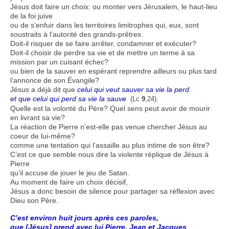
Jésus doit faire un choix: ou monter vers Jérusalem, le haut-lieu
de la foi juive
ou de s’enfuir dans les territoires limitrophes qui, eux, sont
soustraits à l’autorité des grands-prêtres.
Doit-il risquer de se faire arrêter, condamner et exécuter?
Doit-il choisir de perdre sa vie et de mettre un terme à sa
mission par un cuisant échec?
ou bien de la sauver en espérant reprendre ailleurs ou plus tard
l’annonce de son Évangile?
Jésus a déjà dit que
celui qui veut sauver sa vie la perd
et que celui qui perd sa vie la sauve
.
(Lc
9
,24)
Quelle est la volonté du Père? Quel sens peut avoir de mourir
en livrant sa vie?
La réaction de Pierre n’est-elle pas venue chercher Jésus au
coeur de lui-même?
comme une tentation qui l’assaille au plus intime de son être?
C’est ce que semble nous dire la violente réplique de Jésus à
Pierre
qu’il accuse de jouer le jeu de Satan.
Au moment de faire un choix décisif,
Jésus a donc besoin de silence pour partager sa réflexion avec
Dieu son Père.
C’est environ huit jours après ces paroles,
que [Jésus] prend avec lui Pierre, Jean et Jacques