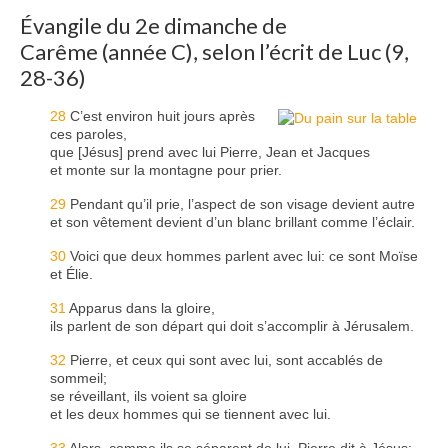
Évangile du 2e dimanche de
Nous contacter
Carême (année C), selon l’écrit de Luc (9,
28-36)
28
C’est environ huit jours après
ces paroles,
que [Jésus] prend avec lui Pierre, Jean et Jacques
et monte sur la montagne pour prier.
29
Pendant qu’il prie, l’aspect de son visage devient autre
et son vêtement devient d’un blanc brillant comme l’éclair.
30
Voici que deux hommes parlent avec lui: ce sont Moïse
et Élie.
31
Apparus dans la gloire,
ils parlent de son départ qui doit s’accomplir à Jérusalem.
32
Pierre, et ceux qui sont avec lui, sont accablés de
sommeil;
se réveillant, ils voient sa gloire
et les deux hommes qui se tiennent avec lui.
33
Alors, comme ils se séparent de lui, Pierre dit à Jésus: