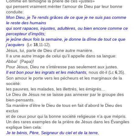
Comme en témoigne la prière de ces «justes»
qui pensent vraiment mériter l’amour de Dieu par leur bonne
conduite:
Mon Dieu, je Te rends grâces de ce que je ne suis pas comme
le reste des humains
qui sont rapaces, injustes, adultères, ou bien encore comme ce
percepteur d’impôts;
je jeûne deux fois la semaine, je donne la dîme de tout ce que
j’acquiers
.
(Lc
18
,11-12)
Jésus, lui, parle de Dieu d’une autre manière.
Il a une autre image de celui qu’il appelle dans sa langue:
Abba!
(Papa)!
Pour Jésus, Dieu ne s’intéresse pas seulement aux justes.
Il est bon pour les ingrats et les méchants,
nous dit-il
.
(Lc
6
,35)
Son amour le porte vers les pécheurs et les marginaux de la
société:
les pauvres, les malades, les illettrés, les émigrés…
Le Dieu de Jésus ne se laisse pas annexer par le groupe des
bien-pensants.
Sa manière d’être le Dieu de tous en fait d’abord le Dieu des
exclus
et de ceux pour qui la bonne société religieuse n’a que mépris.
Un des rares exemples de la prière de Jésus dans les Évangiles
explique bien cela:
Je te bénis, Père, Seigneur du ciel et de la terre,