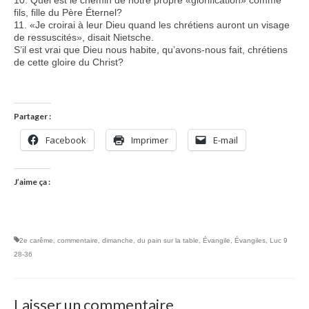
fils, fille du Père Éternel?
11. «Je croirai à leur Dieu quand les chrétiens auront un visage
de ressuscités», disait Nietsche.
S’il est vrai que Dieu nous habite, qu’avons-nous fait, chrétiens
de cette gloire du Christ?
Partager :
Facebook
Imprimer
E-mail
J’aime ça :
2e carême
,
commentaire
,
dimanche
,
du pain sur la table
,
Évangile
,
Évangiles
,
Luc 9
28-36
Laisser un commentaire