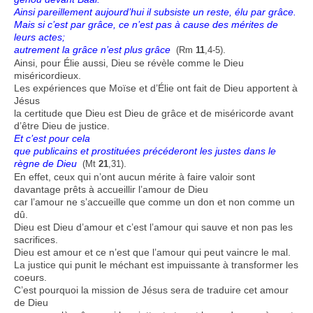
Ainsi pareillement aujourd’hui il subsiste un reste, élu par grâce.
Mais si c’est par grâce, ce n’est pas à cause des mérites de
leurs actes;
autrement la grâce n’est plus grâce
.
(Rm
11
,4-5)
Ainsi, pour Élie aussi, Dieu se révèle comme le Dieu
miséricordieux.
Les expériences que Moïse et d’Élie ont fait de Dieu apportent à
Jésus
la certitude que Dieu est Dieu de grâce et de miséricorde avant
d’être Dieu de justice.
Et c’est pour cela
que publicains et prostituées précéderont les justes dans le
règne de Dieu
.
(Mt
21
,31)
En effet, ceux qui n’ont aucun mérite à faire valoir sont
davantage prêts à accueillir l’amour de Dieu
car l’amour ne s’accueille que comme un don et non comme un
dû.
Dieu est Dieu d’amour et c’est l’amour qui sauve et non pas les
sacrifices.
Dieu est amour et ce n’est que l’amour qui peut vaincre le mal.
La justice qui punit le méchant est impuissante à transformer les
coeurs.
C’est pourquoi la mission de Jésus sera de traduire cet amour
de Dieu