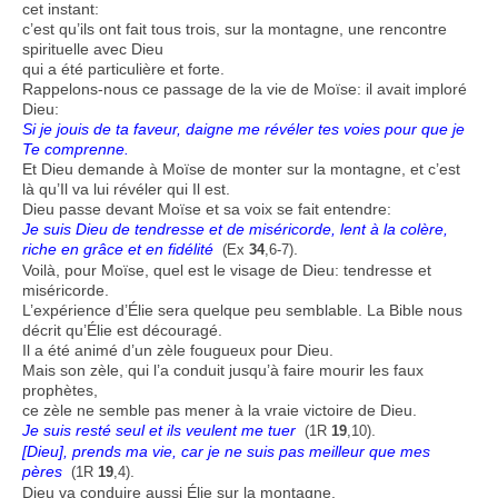
cet instant:
c’est qu’ils ont fait tous trois, sur la montagne, une rencontre
spirituelle avec Dieu
qui a été particulière et forte.
Rappelons-nous ce passage de la vie de Moïse: il avait imploré
Dieu:
Si je jouis de ta faveur, daigne me révéler tes voies pour que je
Te comprenne.
Et Dieu demande à Moïse de monter sur la montagne, et c’est
là qu’Il va lui révéler qui Il est.
Dieu passe devant Moïse et sa voix se fait entendre:
Je suis Dieu de tendresse et de miséricorde, lent à la colère,
riche en grâce et en fidélité
.
(Ex
34
,6-7)
Voilà, pour Moïse, quel est le visage de Dieu: tendresse et
miséricorde.
L’expérience d’Élie sera quelque peu semblable. La Bible nous
décrit qu’Élie est découragé.
Il a été animé d’un zèle fougueux pour Dieu.
Mais son zèle, qui l’a conduit jusqu’à faire mourir les faux
prophètes,
ce zèle ne semble pas mener à la vraie victoire de Dieu.
Je suis resté seul et ils veulent me tuer
.
(1R
19
,10)
[Dieu], prends ma vie, car je ne suis pas meilleur que mes
pères
.
(1R
19
,4)
Dieu va conduire aussi Élie sur la montagne.