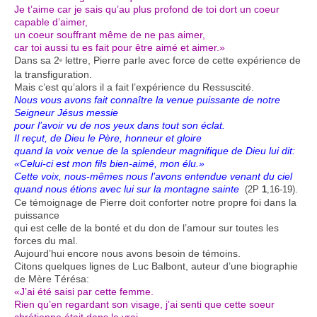
Je t’aime car je sais qu’au plus profond de toi dort un coeur
capable d’aimer,
un coeur souffrant même de ne pas aimer,
car toi aussi tu es fait pour être aimé et aimer.»
Dans sa 2
lettre, Pierre parle avec force de cette expérience de
e
la transfiguration.
Mais c’est qu’alors il a fait l’expérience du Ressuscité.
Nous vous avons fait connaître la venue puissante de notre
Seigneur Jésus messie
pour l’avoir vu de nos yeux dans tout son éclat.
Il reçut, de Dieu le Père, honneur et gloire
quand la voix venue de la splendeur magnifique de Dieu lui dit:
«Celui-ci est mon fils bien-aimé, mon élu.»
Cette voix, nous-mêmes nous l’avons entendue venant du ciel
quand nous étions avec lui sur la montagne sainte
.
(2P
1
,16-19)
Ce témoignage de Pierre doit conforter notre propre foi dans la
puissance
qui est celle de la bonté et du don de l’amour sur toutes les
forces du mal.
Aujourd’hui encore nous avons besoin de témoins.
Citons quelques lignes de Luc Balbont, auteur d’une biographie
de Mère Térésa:
«J’ai été saisi par cette femme.
Rien qu’en regardant son visage, j’ai senti que cette soeur
chrétienne était dans le vrai.