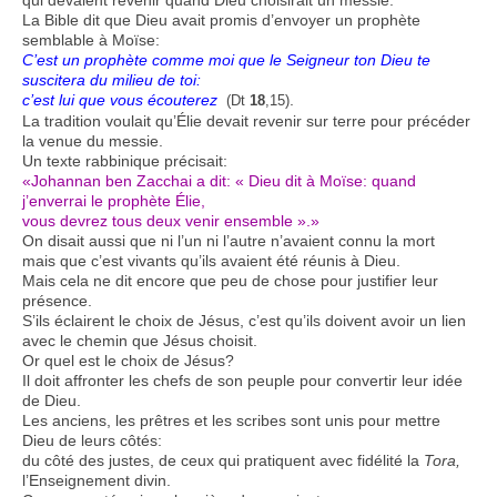
La Bible dit que Dieu avait promis d’envoyer un prophète
semblable à Moïse:
C’est un prophète comme moi que le Seigneur ton Dieu te
suscitera du milieu de toi:
c’est lui que vous écouterez
.
(Dt
18
,15)
La tradition voulait qu’Élie devait revenir sur terre pour précéder
la venue du messie.
Un texte rabbinique précisait:
«Johannan ben Zacchai a dit: « Dieu dit à Moïse: quand
j’enverrai le prophète Élie,
vous devrez tous deux venir ensemble ».»
On disait aussi que ni l’un ni l’autre n’avaient connu la mort
mais que c’est vivants qu’ils avaient été réunis à Dieu.
Mais cela ne dit encore que peu de chose pour justifier leur
présence.
S’ils éclairent le choix de Jésus, c’est qu’ils doivent avoir un lien
avec le chemin que Jésus choisit.
Or quel est le choix de Jésus?
Il doit affronter les chefs de son peuple pour convertir leur idée
de Dieu.
Les anciens, les prêtres et les scribes sont unis pour mettre
Dieu de leurs côtés:
du côté des justes, de ceux qui pratiquent avec fidélité la
Tora,
l’Enseignement divin.