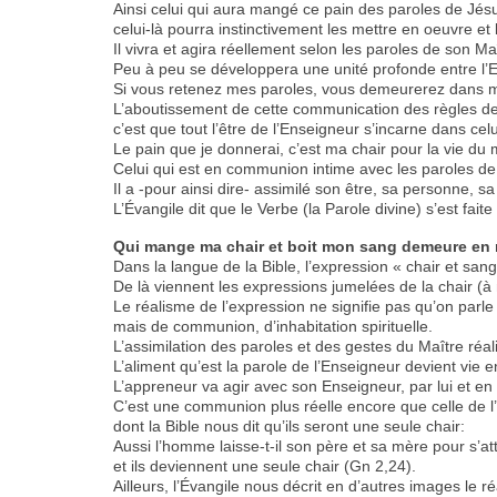
Ainsi celui qui aura mangé ce pain des paroles de Jésu
celui-là pourra instinctivement les mettre en oeuvre et
Il vivra et agira réellement selon les paroles de son Ma
Peu à peu se développera une unité profonde entre l’E
Si vous retenez mes paroles, vous demeurerez dans 
L’aboutissement de cette communication des règles de 
c’est que tout l’être de l’Enseigneur s’incarne dans ce
Le pain que je donnerai, c’est ma chair pour la vie du
Celui qui est en communion intime avec les paroles de J
Il a -pour ainsi dire- assimilé son être, sa personne, sa
L’Évangile dit que le Verbe (la Parole divine) s’est faite
Qui mange ma chair et boit mon sang demeure en m
Dans la langue de la Bible, l’expression « chair et sang
De là viennent les expressions jumelées de la chair (à
Le réalisme de l’expression ne signifie pas qu’on parl
mais de communion, d’inhabitation spirituelle.
L’assimilation des paroles et des gestes du Maître réal
L’aliment qu’est la parole de l’Enseigneur devient vie en 
L’appreneur va agir avec son Enseigneur, par lui et en l
C’est une communion plus réelle encore que celle de 
dont la Bible nous dit qu’ils seront une seule chair:
Aussi l’homme laisse-t-il son père et sa mère pour s’a
et ils deviennent une seule chair (Gn 2,24).
Ailleurs, l’Évangile nous décrit en d’autres images le