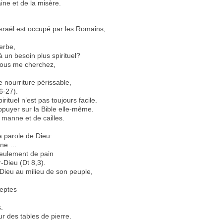
ine et de la misère.
Israël est occupé par les Romains,
erbe,
à un besoin plus spirituel?
vous me cherchez,
e nourriture périssable,
6-27).
rituel n’est pas toujours facile.
puyer sur la Bible elle-même.
e manne et de cailles.
a parole de Dieu:
anne …
 seulement de pain
-Dieu (Dt 8,3).
 Dieu au milieu de son peuple,
ceptes
.
ur des tables de pierre.