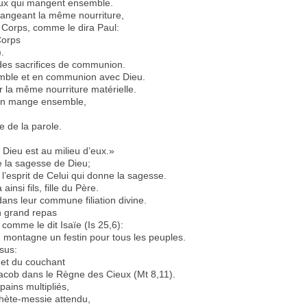
ceux qui mangent ensemble.
angeant la même nourriture,
 Corps, comme le dira Paul:
Corps
.
 des sacrifices de communion.
emble et en communion avec Dieu.
 la même nourriture matérielle.
u’on mange ensemble,
e de la parole.
 Dieu est au milieu d’eux.»
de la sagesse de Dieu;
 l’esprit de Celui qui donne la sagesse.
nsi fils, fille du Père.
ns leur commune filiation divine.
n grand repas
 comme le dit Isaïe (Is 25,6):
e montagne un festin pour tous les peuples.
sus:
 et du couchant
Jacob dans le Règne des Cieux (Mt 8,11).
ains multipliés,
phète-messie attendu,