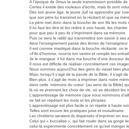
À l’époque de Jésus la seule transmission possible de 
Certes il existe des rouleaux d’écrits, mais ils sont v
Dès son jeune âge, le jeune Juif va apprendre par coe
que son père lui transmet en la récitant et que sa mère l
Le père met donc dans la bouche de son fils les mots
Il lui faut les dire et les redire à voix haute, les chan
pour que peu à peu ils s’impriment dans sa mémoire.
Puis ce sera le rabbi qui transmettra son savoir à se
Ainsi l’enseignement passe des lèvres de l’enseigneur 
Il est comme mastiqué dans la bouche récitante: on le 
«Fils d’homme, nourris ton ventre et remplis tes entrai
Je le mangeai: il fut dans ma bouche d’une douceur de
Il nous est difficile de réaliser concrètement ces image
Nous sommes aujourd’hui des gens du visuel bien plus 
Mais, lorsqu’il s’agit de la parole de la Bible, il s’agit 
Bien plus, il s’agit de mots à imprimer dans notre mém
dans cette ‘mémoire du coeur’ (au sens de la Bible) qui
là où se prennent les choix de vie, où se décident les 
L’apprentissage de mémoire (que nous nommons d’aille
se fait en répétant les mots et les phrases.
L’apprentissage est plus facile si on répète à haute vo
Telles sont encore les pratiques juive et musulmane.
Les chrétiens seraient-ils dispensés d’imprimer en eux
Celui qui « buccalise », qui fait rouler dans sa gorge
celui-là expérimente concrètement ce qu’est manger l