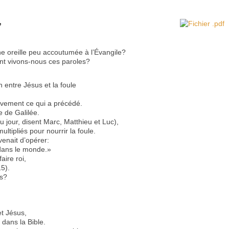
,
une oreille peu accoutumée à l’Évangile?
t vivons-nous ces paroles?
entre Jésus et la foule
ièvement ce qui a précédé.
 de Galilée.
 jour, disent Marc, Matthieu et Luc),
ltipliés pour nourrir la foule.
venait d’opérer:
r dans le monde.»
aire roi,
5).
as?
et Jésus,
 dans la Bible.