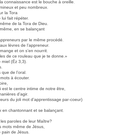
la connaissance est le bouche à oreille.
olumineux et peu nombreux.
ur la Tora
ui fait répéter.
 même de la Tora de Dieu.
ter même, en se balançant
s appreneurs par le même procédé.
aux lèvres de l’appreneur.
mange et on s’en nourrit.
lles de ce rouleau que je te donne.»
 miel (Éz 3,3).
s.
que de l’oral.
de mots à écouter.
oire,
 est le centre intime de notre être,
manières d’agir.
urs du joli mot d’apprentissage par-coeur)
ix en chantonnant et se balançant.
 les paroles de leur Maître?
 les mots même de Jésus,
e pain de Jésus.