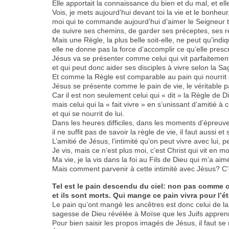
Elle apportait la connaissance du bien et du mal, et elle
Vois, je mets aujourd’hui devant toi la vie et le bonheur
moi qui te commande aujourd’hui d’aimer le Seigneur 
de suivre ses chemins, de garder ses préceptes, ses r
Mais une Règle, la plus belle soit-elle, ne peut qu’indiq
elle ne donne pas la force d’accomplir ce qu’elle prescri
Jésus va se présenter comme celui qui vit parfaitemen
et qui peut donc aider ses disciples à vivre selon la S
Et comme la Règle est comparable au pain qui nourrit et
Jésus se présente comme le pain de vie, le véritable p
Car il est non seulement celui qui « dit » la Règle de D
mais celui qui la « fait vivre » en s’unissant d’amitié à ce
et qui se nourrit de lui.
Dans les heures difficiles, dans les moments d’épreuve,
il ne suffit pas de savoir la règle de vie, il faut aussi et 
L’amitié de Jésus, l’intimité qu’on peut vivre avec lui, 
Je vis, mais ce n’est plus moi, c’est Christ qui vit en moi
Ma vie, je la vis dans la foi au Fils de Dieu qui m’a aim
Mais comment parvenir à cette intimité avec Jésus? C’e
Tel est le pain descendu du ciel: non pas comme 
et ils sont morts. Qui mange ce pain vivra pour l’ét
Le pain qu’ont mangé les ancêtres est donc celui de la
sagesse de Dieu révélée à Moïse que les Juifs appren
Pour bien saisir les propos imagés de Jésus, il faut se