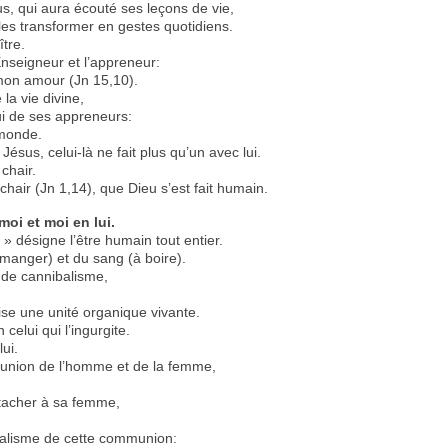
s, qui aura écouté ses leçons de vie,
 les transformer en gestes quotidiens.
ître.
nseigneur et l’appreneur:
mon amour (Jn 15,10).
la vie divine,
lui de ses appreneurs:
 monde.
ésus, celui-là ne fait plus qu’un avec lui.
 chair.
 chair (Jn 1,14), que Dieu s’est fait humain.
oi et moi en lui.
 » désigne l’être humain tout entier.
 manger) et du sang (à boire).
e de cannibalisme,
ise une unité organique vivante.
celui qui l’ingurgite.
ui.
l’union de l’homme et de la femme,
ttacher à sa femme,
 réalisme de cette communion: