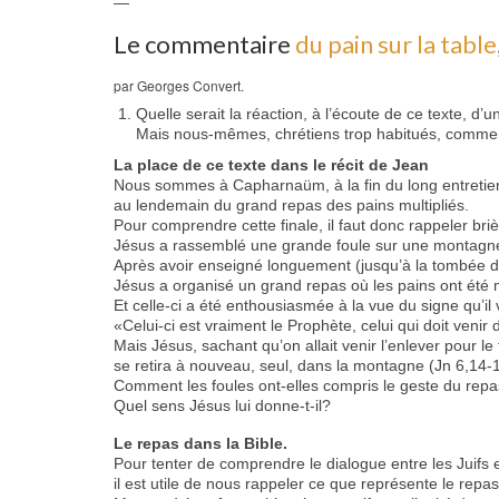
—
Le commentaire
du pain sur la table
par Georges Convert.
Quelle serait la réaction, à l’écoute de ce texte, d’
Mais nous-mêmes, chrétiens trop habitués, commen
La place de ce texte dans le récit de Jean
Nous sommes à Capharnaüm, à la fin du long entretien 
au lendemain du grand repas des pains multipliés.
Pour comprendre cette finale, il faut donc rappeler br
Jésus a rassemblé une grande foule sur une montagne
Après avoir enseigné longuement (jusqu’à la tombée du
Jésus a organisé un grand repas où les pains ont été mu
Et celle-ci a été enthousiasmée à la vue du signe qu’il 
«Celui-ci est vraiment le Prophète, celui qui doit veni
Mais Jésus, sachant qu’on allait venir l’enlever pour le f
se retira à nouveau, seul, dans la montagne (Jn 6,14-1
Comment les foules ont-elles compris le geste du rep
Quel sens Jésus lui donne-t-il?
Le repas dans la Bible.
Pour tenter de comprendre le dialogue entre les Juifs 
il est utile de nous rappeler ce que représente le repas