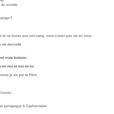
ie du monde.
 manger?
e et ne buvez pas son sang, vous n’avez pas vie en vous.
vie éternelle.
st vraie boisson.
en moi et moi en lui.
mme je vis par le Père,
t morts.
s une synagogue à Capharnaüm.