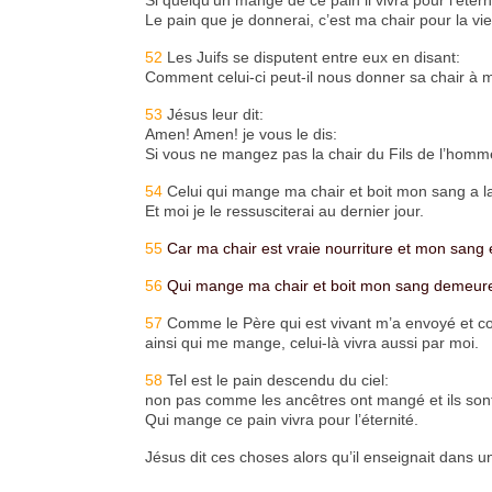
Le pain que je donnerai, c’est ma chair pour la v
52
Les Juifs se disputent entre eux en disant:
Comment celui-ci peut-il nous donner sa chair à
53
Jésus leur dit:
Amen! Amen! je vous le dis:
Si vous ne mangez pas la chair du Fils de l’homm
54
Celui qui mange ma chair et boit mon sang a la 
Et moi je le ressusciterai au dernier jour.
55
Car ma chair est vraie nourriture et mon sang e
56
Qui mange ma chair et boit mon sang demeure 
57
Comme le Père qui est vivant m’a envoyé et co
ainsi qui me mange, celui-là vivra aussi par moi.
58
Tel est le pain descendu du ciel:
non pas comme les ancêtres ont mangé et ils son
Qui mange ce pain vivra pour l’éternité.
Jésus dit ces choses alors qu’il enseignait dan