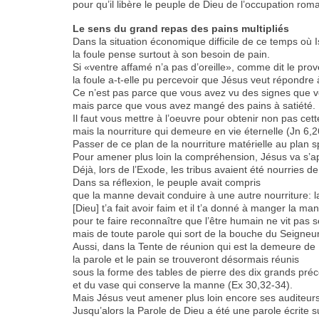
pour qu’il libère le peuple de Dieu de l’occupation roma
Le sens du grand repas des pains multipliés
Dans la situation économique difficile de ce temps où 
la foule pense surtout à son besoin de pain.
Si «ventre affamé n’a pas d’oreille», comme dit le prov
la foule a-t-elle pu percevoir que Jésus veut répondre 
Ce n’est pas parce que vous avez vu des signes que 
mais parce que vous avez mangé des pains à satiété.
Il faut vous mettre à l’oeuvre pour obtenir non pas cett
mais la nourriture qui demeure en vie éternelle (Jn 6,2
Passer de ce plan de la nourriture matérielle au plan spi
Pour amener plus loin la compréhension, Jésus va s’ap
Déjà, lors de l’Exode, les tribus avaient été nourries d
Dans sa réflexion, le peuple avait compris
que la manne devait conduire à une autre nourriture: l
[Dieu] t’a fait avoir faim et il t’a donné à manger la m
pour te faire reconnaître que l’être humain ne vit pas
mais de toute parole qui sort de la bouche du Seigneur
Aussi, dans la Tente de réunion qui est la demeure de
la parole et le pain se trouveront désormais réunis
sous la forme des tables de pierre des dix grands pré
et du vase qui conserve la manne (Ex 30,32-34).
Mais Jésus veut amener plus loin encore ses auditeurs
Jusqu’alors la Parole de Dieu a été une parole écrite s