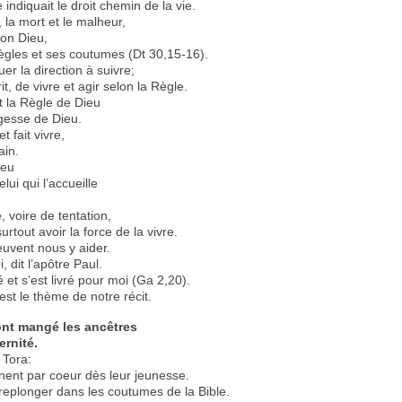
 indiquait le droit chemin de la vie.
, la mort et le malheur,
ton Dieu,
ègles et ses coutumes (Dt 30,15-16).
uer la direction à suivre;
t, de vivre et agir selon la Règle.
t la Règle de Dieu
agesse de Dieu.
 fait vivre,
ain.
ieu
lui qui l’accueille
 voire de tentation,
surtout avoir la force de la vivre.
peuvent nous y aider.
, dit l’apôtre Paul.
é et s’est livré pour moi (Ga 2,20).
st le thème de notre récit.
ont mangé les ancêtres
ernité.
 Tora:
nent par coeur dès leur jeunesse.
 replonger dans les coutumes de la Bible.