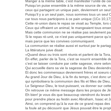
Manger à la même table, c’est manifester l’unité de 
Puisqu’on puise ensemble à la même source de vie, m
ceux qui partagent un unique pain, deviennent un seul
Puisqu’il y a un seul pain, nous sommes tous un seul 
car tous nous participons à ce pain unique (1Co 10,17)
Cette ré-union dans le repas se vivait au Temple, lors
Ceux qui offraient un animal, le mangeaient tous ens
Mais cette communion ne se réalise pas seulement par
Si le repas ré-unit, ce n’est pas uniquement parce q
mais parce que les convives communiquent.
La communion se réalise aussi et surtout par le partag
La littérature juive disait:
«Quand deux ou trois sont réunis et parlent de la Tora,
En effet, parler de la Tora, c’est se nourrir ensemble 
c’est se laisser conduire par cette sagesse, vivre selon
Qui accueille dans sa vie la sagesse de Dieu deviendra ai
Et donc les commensaux deviennent frères et soeurs da
Au grand Jour de Dieu, à la fin du temps, c’est donc u
qui symbolisera la communion des fils et filles de Dieu,
Le Seigneur-Dieu, le tout-puissant, va donner sur cett
On retrouve ce même message dans les propos de Jé
Eh bien! je vous dis que beaucoup viendront du levant
pour prendre place au festin avec Abraham, Isaac et 
Ainsi, on comprend qu’à la vue de ce grand repas des p
la foule ait pu découvrir que Jésus pouvait être le pro