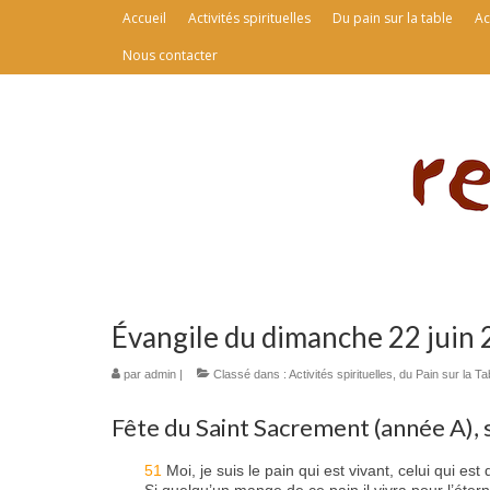
Accueil
Activités spirituelles
Du pain sur la table
Ac
Nous contacter
Évangile du dimanche 22 juin
par
admin
|
Classé dans :
Activités spirituelles
,
du Pain sur la Ta
Fête du Saint Sacrement (année A), s
51
Moi, je suis le pain qui est vivant, celui qui est
Si quelqu’un mange de ce pain il vivra pour l’étern