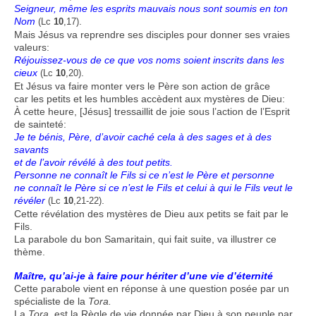
Seigneur, même les esprits mauvais nous sont soumis en ton
Nom
.
(Lc
10
,17)
Mais Jésus va reprendre ses disciples pour donner ses vraies
valeurs:
Réjouissez-vous de ce que vos noms soient inscrits dans les
cieux
.
(Lc
10
,20)
Et Jésus va faire monter vers le Père son action de grâce
car les petits et les humbles accèdent aux mystères de Dieu:
À cette heure, [Jésus] tressaillit de joie sous l’action de l’Esprit
de sainteté:
Je te bénis, Père, d’avoir caché cela à des sages et à des
savants
et de l’avoir révélé à des tout petits.
Personne ne connaît le Fils si ce n’est le Père et personne
ne connaît le Père si ce n’est le Fils et celui à qui le Fils veut le
révéler
.
(Lc
10
,21-22)
Cette révélation des mystères de Dieu aux petits se fait par le
Fils.
La parabole du bon Samaritain, qui fait suite, va illustrer ce
thème.
Maître, qu’ai-je à faire pour hériter d’une vie d’éternité
Cette parabole vient en réponse à une question posée par un
spécialiste de la
Tora.
La
Tora
est la Règle de vie donnée par Dieu à son peuple par