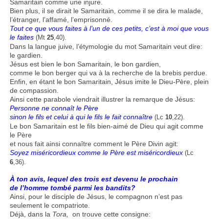
Samaritain comme une injure.
Bien plus, il se dirait le Samaritain, comme il se dira le malade,
l’étranger, l’affamé, l’emprisonné.
Tout ce que vous faites à l’un de ces petits, c’est à moi que vous
le faites
.
(Mt
25
,40)
Dans la langue juive, l’étymologie du mot Samaritain veut dire:
le gardien.
Jésus est bien le bon Samaritain, le bon gardien,
comme le bon berger qui va à la recherche de la brebis perdue.
Enfin, en étant le bon Samaritain, Jésus imite le Dieu-Père, plein
de compassion.
Ainsi cette parabole viendrait illustrer la remarque de Jésus:
Personne ne connaît le Père
sinon le fils et celui à qui le fils le fait connaître
.
(Lc
10
,22)
Le bon Samaritain est le fils bien-aimé de Dieu qui agit comme
le Père
et nous fait ainsi connaître comment le Père Divin agit:
Soyez miséricordieux comme le Père est miséricordieux
(Lc
.
6
,36)
À ton avis, lequel des trois est devenu le prochain
de l’homme tombé parmi les bandits?
Ainsi, pour le disciple de Jésus, le compagnon n’est pas
seulement le compatriote.
Déjà, dans la
Tora,
on trouve cette consigne: