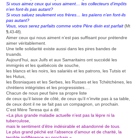
Si vous aimez ceux qui vous aiment… les collecteurs d’impôts
n’en font-ils pas autant?
Si vous saluez seulement vos frères… les païens n’en font-ils
pas autant?
Vous, vous serez parfaits comme votre Père divin est parfait
(Mt
.
5
,43-48)
Aimer ceux qui nous aiment n’est pas suffisant pour prétendre
aimer véritablement.
Une telle solidarité existe aussi dans les pires bandes de
truands.
Aujourd’hui, aux Juifs et aux Samaritains ont succédé les
immigrés et les québécois de souche,
les blancs et les noirs, les salariés et les patrons, les Tutsis et
les Hutus,
les Bosniaques et les Serbes, les Russes et les Tchétchènes, les
chrétiens intégristes et les progressistes….
Chacun de nous peut faire sa propre liste
de ceux qu’il laisse de côté, de ceux qu’il n’invite pas à sa table,
de ceux dont il ne se fait pas un compagnon, un prochain.
C’est Mère Teresa qui a dit:
«La plus grande maladie actuelle n’est pas la lèpre ni la
tuberculose,
mais le sentiment d’être indésirable et abandonné de tous.
Le plus grand péché est l’absence d’amour et de charité, la
terrible indifférence au prochain.»