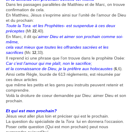
Dans les passages parallèles de Matthieu et de Marc, on trouve
confirmation de cela.
En Matthieu, Jésus s’exprime ainsi sur l’unité de l’amour de Dieu
et du prochain:
Toute la Tora -et les Prophètes- est suspendue à ces deux
préceptes
.
(Mt
22
,40)
En Marc, il dit qu’
aimer Dieu et aimer son prochain comme soi-
même,
cela vaut mieux que toutes les offrandes sacrées et les
sacrifices
.
(Mc
12
,33)
Il reprend ici une phrase que l’on trouve dans le prophète Osée:
Car c’est l’amour qui me plaît, non le sacrifice;
et la connaissance de Dieu, je la préfère aux holocaustes
.
(
6
,6)
Ainsi cette Règle, lourde de 613 règlements, est résumée par
ces deux articles
que même les petits et les gens peu instruits peuvent retenir et
comprendre.
Voilà la droiture de coeur demandée par Dieu: aimer Dieu et son
prochain.
Et qui est mon prochain?
Jésus veut aller plus loin et préciser qui est le prochain.
La question du spécialiste de la
Tora
lui en donnera l’occasion.
Poser cette question (Qui est mon prochain) peut nous