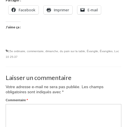
Partager :
Facebook
Imprimer
E-mail
J’aime ça :
15e ordinaire
,
commentaire
,
dimanche
,
du pain sur la table
,
Évangile
,
Évangiles
,
Luc
10 25-37
Laisser un commentaire
Votre adresse e-mail ne sera pas publiée.
Les champs
obligatoires sont indiqués avec
*
Commentaire
*