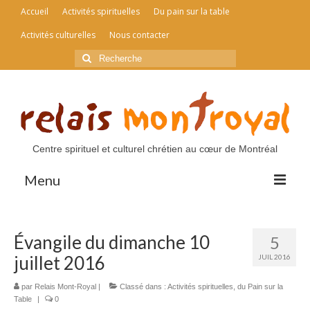
Accueil
Activités spirituelles
Du pain sur la table
Activités culturelles
Nous contacter
Rechercher
:
Centre spirituel et culturel chrétien au cœur de Montréal
Menu
Accueil
Évangile du dimanche 10
5
Activités spirituelles
juillet 2016
JUIL 2016
Du pain sur la table
par
Relais Mont-Royal
|
Classé dans :
Activités spirituelles
,
du Pain sur la
Table
|
0
Activités culturelles