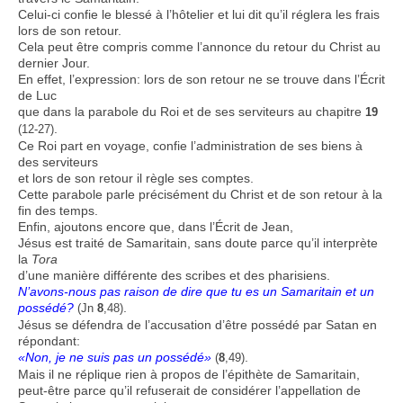
Celui-ci confie le blessé à l’hôtelier et lui dit qu’il réglera les frais
lors de son retour.
Cela peut être compris comme l’annonce du retour du Christ au
dernier Jour.
En effet, l’expression: lors de son retour ne se trouve dans l’Écrit
de Luc
que dans la parabole du Roi et de ses serviteurs au chapitre
19
.
(12-27)
Ce Roi part en voyage, confie l’administration de ses biens à
des serviteurs
et lors de son retour il règle ses comptes.
Cette parabole parle précisément du Christ et de son retour à la
fin des temps.
Enfin, ajoutons encore que, dans l’Écrit de Jean,
Jésus est traité de Samaritain, sans doute parce qu’il interprète
la
Tora
d’une manière différente des scribes et des pharisiens.
N’avons-nous pas raison de dire que tu es un Samaritain et un
possédé?
.
(Jn
8
,48)
Jésus se défendra de l’accusation d’être possédé par Satan en
répondant:
«Non, je ne suis pas un possédé»
.
(
8
,49)
Mais il ne réplique rien à propos de l’épithète de Samaritain,
peut-être parce qu’il refuserait de considérer l’appellation de