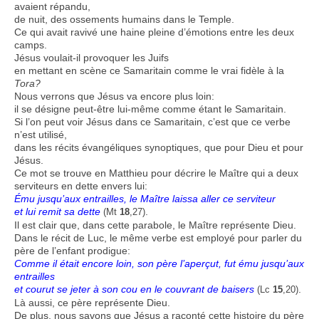
avaient répandu,
de nuit, des ossements humains dans le Temple.
Ce qui avait ravivé une haine pleine d’émotions entre les deux
camps.
Jésus voulait-il provoquer les Juifs
en mettant en scène ce Samaritain comme le vrai fidèle à la
Tora?
Nous verrons que Jésus va encore plus loin:
il se désigne peut-être lui-même comme étant le Samaritain.
Si l’on peut voir Jésus dans ce Samaritain, c’est que ce verbe
n’est utilisé,
dans les récits évangéliques synoptiques, que pour Dieu et pour
Jésus.
Ce mot se trouve en Matthieu pour décrire le Maître qui a deux
serviteurs en dette envers lui:
Ému jusqu’aux entrailles, le Maître laissa aller ce serviteur
et lui remit sa dette
.
(Mt
18
,27)
Il est clair que, dans cette parabole, le Maître représente Dieu.
Dans le récit de Luc, le même verbe est employé pour parler du
père de l’enfant prodigue:
Comme il était encore loin, son père l’aperçut, fut ému jusqu’aux
entrailles
et courut se jeter à son cou en le couvrant de baisers
.
(Lc
15
,20)
Là aussi, ce père représente Dieu.
De plus, nous savons que Jésus a raconté cette histoire du père