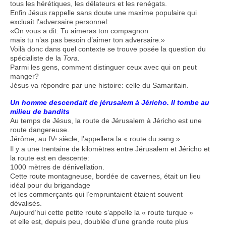
tous les hérétiques, les délateurs et les renégats.
Enfin Jésus rappelle sans doute une maxime populaire qui
excluait l’adversaire personnel:
«On vous a dit: Tu aimeras ton compagnon
mais tu n’as pas besoin d’aimer ton adversaire.»
Voilà donc dans quel contexte se trouve posée la question du
spécialiste de la
Tora.
Parmi les gens, comment distinguer ceux avec qui on peut
manger?
Jésus va répondre par une histoire: celle du Samaritain.
Un homme descendait de jérusalem à Jéricho. Il tombe au
milieu de bandits
Au temps de Jésus, la route de Jérusalem à Jéricho est une
route dangereuse.
Jérôme, au IV
siècle, l’appellera la « route du sang ».
e
Il y a une trentaine de kilomètres entre Jérusalem et Jéricho et
la route est en descente:
1000 mètres de dénivellation.
Cette route montagneuse, bordée de cavernes, était un lieu
idéal pour du brigandage
et les commerçants qui l’empruntaient étaient souvent
dévalisés.
Aujourd’hui cette petite route s’appelle la « route turque »
et elle est, depuis peu, doublée d’une grande route plus