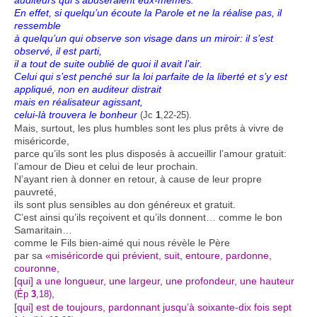
auditeurs qui s’abuseraient eux-mêmes.
En effet, si quelqu’un écoute la Parole et ne la réalise pas, il
ressemble
à quelqu’un qui observe son visage dans un miroir: il s’est
observé, il est parti,
il a tout de suite oublié de quoi il avait l’air.
Celui qui s’est penché sur la loi parfaite de la liberté et s’y est
appliqué, non en auditeur distrait
mais en réalisateur agissant,
celui-là trouvera le bonheur
.
(Jc
1
,22-25)
Mais, surtout, les plus humbles sont les plus prêts à vivre de
miséricorde,
parce qu’ils sont les plus disposés à accueillir l’amour gratuit:
l’amour de Dieu et celui de leur prochain.
N’ayant rien à donner en retour, à cause de leur propre
pauvreté,
ils sont plus sensibles au don généreux et gratuit.
C’est ainsi qu’ils reçoivent et qu’ils donnent… comme le bon
Samaritain…
comme le Fils bien-aimé qui nous révèle le Père
par sa
«miséricorde qui prévient, suit, entoure, pardonne,
couronne,
[qui] a une longueur, une largeur, une profondeur, une hauteur
,
(Ép
3
,18)
[qui] est de toujours, pardonnant jusqu’à soixante-dix fois sept