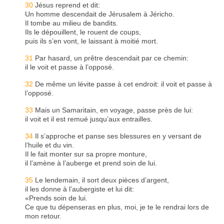
30
Jésus reprend et dit:
Un homme descendait de Jérusalem à Jéricho.
Il tombe au milieu de bandits.
Ils le dépouillent, le rouent de coups,
puis ils s’en vont, le laissant à moitié mort.
31
Par hasard, un prêtre descendait par ce chemin:
il le voit et passe à l’opposé.
32
De même un lévite passe à cet endroit: il voit et passe à
l’opposé.
33
Mais un Samaritain, en voyage, passe près de lui:
il voit et il est remué jusqu’aux entrailles.
34
Il s’approche et panse ses blessures en y versant de
l’huile et du vin.
Il le fait monter sur sa propre monture,
il l’amène à l’auberge et prend soin de lui.
35
Le lendemain, il sort deux pièces d’argent,
il les donne à l’aubergiste et lui dit:
«Prends soin de lui.
Ce que tu dépenseras en plus, moi, je te le rendrai lors de
mon retour.