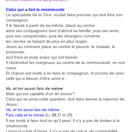
Celui qui a fait la miséricorde
Le spécialiste de la
Tora
voulait faire préciser qui doit être son
compagnon.
Il le faisait à partir de lui-même, placé au centre:
ainsi ses compagnons sont d’abord sa famille, puis ses amis,
puis ses compatriotes, puis les étrangers convertis…
les cercles se faisant de plus en plus larges.
Jésus au contraire place au centre le pauvre, le malade, le
prisonnier,
tout frère et toute soeur qui ont besoin.
Il réintroduit les marginaux au centre de la communauté, en son
coeur.
Et chacun est invité à se faire le compagnon, le proche de celui,
celle qui a besoin d’être aimé-e.
Va, et toi aussi fais de même
Mais qui est capable d’un tel amour?
Celui qui se pose cette question, doit faire sienne la réponse de
Jésus:
Va, et toi aussi fais de même.
Fais cela et tu vivras
.
(Lc
10
,37 et 28)
Il est invité à faire tout ce qu’il peut. Il n’y a pas de limites à la
miséricorde.
Lorsqu’il s’agit d’aimer, il n’y a pas de calcul, de comptabilité.