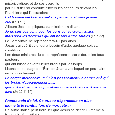
miséricordieux et de ses deux fils
pour justifier sa conduite envers les pécheurs devant les
Pharisiens qui l’accusaient:
Cet homme fait bon accueil aux pécheurs et mange avec
eux
.
(Lc
15
,2)
Ailleurs Jésus expliquera sa mission en disant:
Je ne suis pas venu pour les gens qui se croient justes
mais pour les pécheurs qui ont besoin d’être sauvés
.
(Lc
5
,32)
Le Samaritain ne représentera-t-il pas alors
Jésus qui guérit celui qui a besoin d’aide, quelque soit sa
condition.
Les deux ministres du culte représentent sans doute les faux
pasteurs
qui ont laissé dévorer leurs brebis par les loups.
Lisons ce passage de l’Écrit de Jean avec lequel on peut faire
un rapprochement.
Le berger mercenaire, qui n’est pas vraiment un berger et à qui
les brebis n’appartiennent pas,
quand il voit venir le loup, il abandonne les brebis et il prend la
fuite
.
(Jn
10
,11-12)
Prends soin de lui. Ce que tu dépenseras en plus,
moi je te le rendrai lors de mon retour
Un autre indice peut indiquer que Jésus se décrit lui-même à
travers le Samaritain.