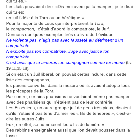
qui tu es.»
Les Juifs pouvaient dire: «Dis-moi avec qui tu manges, je te dirai
qui tu es:
un juif fidèle à la Tora ou un hérétique.»
Pour la majorité de ceux qui interprétaient la
Tora,
le
compagnon,
c’était d’abord le compatriote, le Juif.
Donnons quelques exemples tirés du livre du Lévitique:
Ne violente pas, n’agis pas avec fausseté au détriment d’un
compatriote.
N’exploite pas ton compatriote. Juge avec justice ton
compatriote.
C’est ainsi que tu aimeras ton compagnon comme toi-même
(Lv.
.
19
,11,15,18)
Si on était un Juif libéral, on pouvait certes inclure, dans cette
liste des compagnons,
les païens convertis, dans la mesure où ils avaient adopté tous
les préceptes de la
Tora.
Par contre, certains pharisiens ne voulaient même pas manger
avec des pharisiens qui n’étaient pas de leur confrérie.
Les Esséniens, un autre groupe juif de gens très pieux, disaient
qu’ils n’étaient pas tenu d’aimer les « fils de ténèbres », c’est-à-
dire les autres Juifs.
Eux, en effet, se nommaient les « fils de lumière ».
Des rabbins enseignaient aussi que l’on devait pousser dans la
fosse