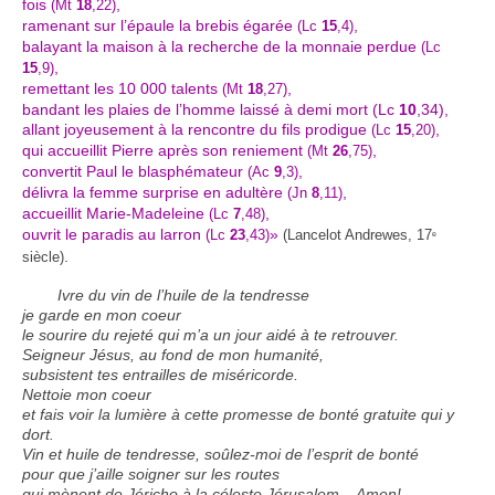
fois
,
(Mt
18
,22)
ramenant sur l’épaule la brebis égarée
,
(Lc
15
,4)
balayant la maison à la recherche de la monnaie perdue
(Lc
,
15
,9)
remettant les 10 000 talents
,
(Mt
18
,27)
bandant les plaies de l’homme laissé à demi mort (Lc
10
,34),
allant joyeusement à la rencontre du fils prodigue
,
(Lc
15
,20)
qui accueillit Pierre après son reniement
,
(Mt
26
,75)
convertit Paul le blasphémateur
,
(Ac
9
,3)
délivra la femme surprise en adultère
,
(Jn
8
,11)
accueillit Marie-Madeleine
,
(Lc
7
,48)
ouvrit le paradis au larron
»
(Lc
23
,43)
(Lancelot Andrewes, 17
e
.
siècle)
Ivre du vin de l’huile de la tendresse
je garde en mon coeur
le sourire du rejeté qui m’a un jour aidé à te retrouver.
Seigneur Jésus, au fond de mon humanité,
subsistent tes entrailles de miséricorde.
Nettoie mon coeur
et fais voir la lumière à cette promesse de bonté gratuite qui y
dort.
Vin et huile de tendresse, soûlez-moi de l’esprit de bonté
pour que j’aille soigner sur les routes
qui mènent de Jéricho à la céleste Jérusalem. Amen!