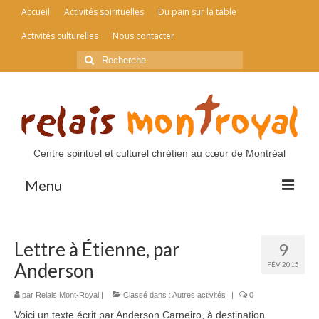
Accueil
Activités spirituelles
Du pain sur la table
Activités culturelles
Nous contacter
Rechercher
:
Centre spirituel et culturel chrétien au cœur de Montréal
Menu
Accueil
Lettre à Étienne, par
9
Activités spirituelles
Anderson
FÉV 2015
Du pain sur la table
par
Relais Mont-Royal
|
Classé dans :
Autres activités
|
0
Activités culturelles
Voici un texte écrit par Anderson Carneiro, à destination