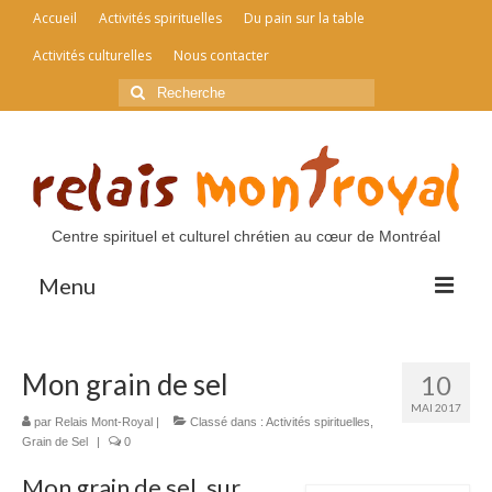
Accueil
Activités spirituelles
Du pain sur la table
Activités culturelles
Nous contacter
Rechercher
:
Centre spirituel et culturel chrétien au cœur de Montréal
Menu
Accueil
Mon grain de sel
10
Activités spirituelles
MAI 2017
par
Relais Mont-Royal
|
Classé dans :
Activités spirituelles
,
Du pain sur la table
Grain de Sel
|
0
Mon grain de sel, sur
Activités culturelles