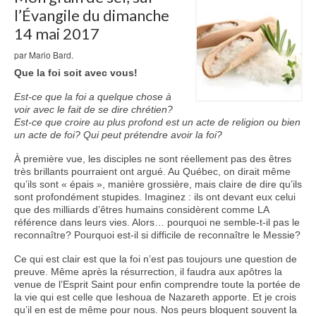
l’Évangile du dimanche
Nous contacter
14 mai 2017
par Mario Bard.
Que la foi soit avec vous!
Est-ce que la foi a quelque chose à
voir avec le fait de se dire chrétien?
Est-ce que croire au plus profond est un acte de religion ou bien
un acte de foi? Qui peut prétendre avoir la foi?
À première vue, les disciples ne sont réellement pas des êtres
très brillants pourraient ont argué. Au Québec, on dirait même
qu’ils sont « épais », manière grossière, mais claire de dire qu’ils
sont profondément stupides. Imaginez : ils ont devant eux celui
que des milliards d’êtres humains considèrent comme LA
référence dans leurs vies. Alors… pourquoi ne semble-t-il pas le
reconnaître? Pourquoi est-il si difficile de reconnaître le Messie?
Ce qui est clair est que la foi n’est pas toujours une question de
preuve. Même après la résurrection, il faudra aux apôtres la
venue de l’Esprit Saint pour enfin comprendre toute la portée de
la vie qui est celle que Ieshoua de Nazareth apporte. Et je crois
qu’il en est de même pour nous. Nos peurs bloquent souvent la