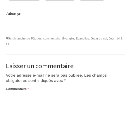
J’aime ça :
5e dimanche de Pâques
,
commentaire
,
Évangile
,
Évangiles
,
Grain de sel
,
Jean 14 1
12
Laisser un commentaire
Votre adresse e-mail ne sera pas publiée.
Les champs
obligatoires sont indiqués avec
*
Commentaire
*