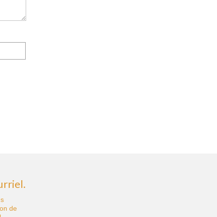
rriel.
us
ion de