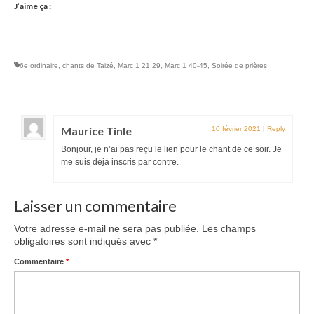
J’aime ça :
6e ordinaire
,
chants de Taizé
,
Marc 1 21 29
,
Marc 1 40-45
,
Soirée de prières
Maurice Tinle
10 février 2021
|
Reply
Bonjour, je n’ai pas reçu le lien pour le chant de ce soir. Je
me suis déjà inscris par contre.
Laisser un commentaire
Votre adresse e-mail ne sera pas publiée.
Les champs
obligatoires sont indiqués avec
*
Commentaire
*