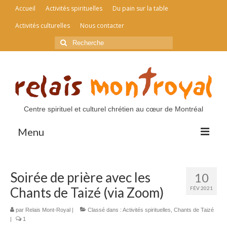
Accueil
Activités spirituelles
Du pain sur la table
Activités culturelles
Nous contacter
Rechercher
:
Centre spirituel et culturel chrétien au cœur de Montréal
Menu
Accueil
Soirée de prière avec les
10
Activités spirituelles
Chants de Taizé (via Zoom)
FÉV 2021
Du pain sur la table
par
Relais Mont-Royal
|
Classé dans :
Activités spirituelles
,
Chants de Taizé
|
1
Activités culturelles