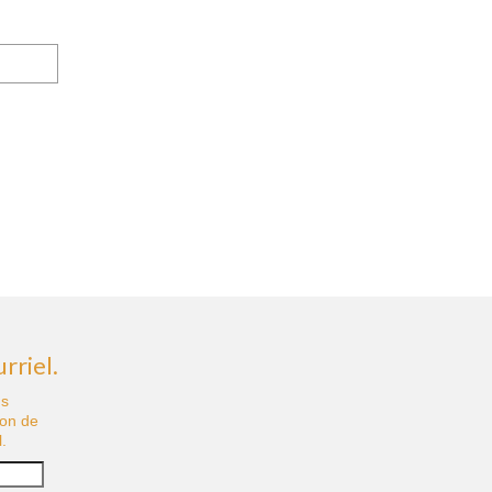
rriel.
us
ion de
.