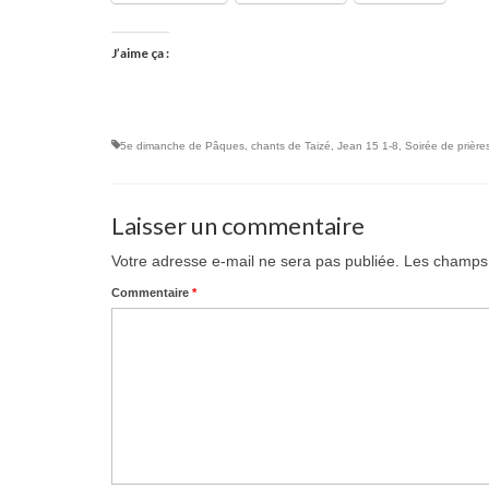
J’aime ça :
5e dimanche de Pâques
,
chants de Taizé
,
Jean 15 1-8
,
Soirée de prière
Laisser un commentaire
Votre adresse e-mail ne sera pas publiée.
Les champs 
Commentaire
*