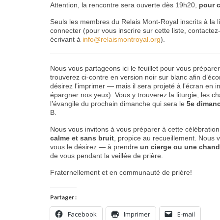
Attention, la rencontre sera ouverte dès 19h20,
pour 
Seuls les membres du Relais Mont-Royal inscrits à la lis
connecter (pour vous inscrire sur cette liste, contac
écrivant à
info@relaismontroyal.org
).
Nous vous partageons ici le feuillet pour vous préparer
trouverez ci-contre en version noir sur blanc afin d’éc
désirez l’imprimer — mais il sera projeté à l’écran en 
épargner nos yeux). Vous y trouverez la liturgie, les ch
l’évangile du prochain dimanche qui sera le
5e diman
B.
Nous vous invitons à vous préparer à cette célébrat
calme et sans bruit
, propice au recueillement. Nous 
vous le désirez — à prendre
un cierge ou une chand
de vous pendant la veillée de prière.
Fraternellement et en communauté de prière!
Partager :
Facebook
Imprimer
E-mail