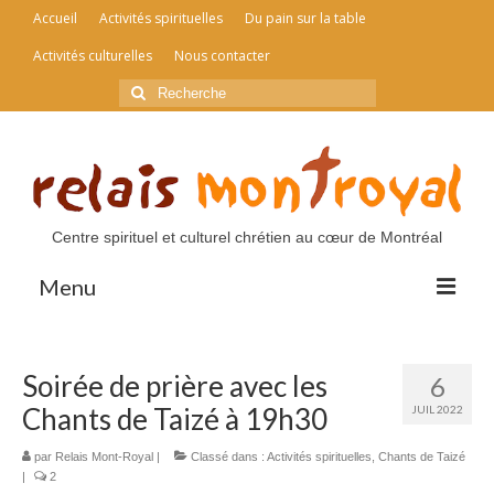
Accueil
Activités spirituelles
Du pain sur la table
Activités culturelles
Nous contacter
Rechercher
:
Centre spirituel et culturel chrétien au cœur de Montréal
Menu
Accueil
Soirée de prière avec les
6
Activités spirituelles
Chants de Taizé à 19h30
JUIL 2022
Du pain sur la table
par
Relais Mont-Royal
|
Classé dans :
Activités spirituelles
,
Chants de Taizé
|
2
Activités culturelles