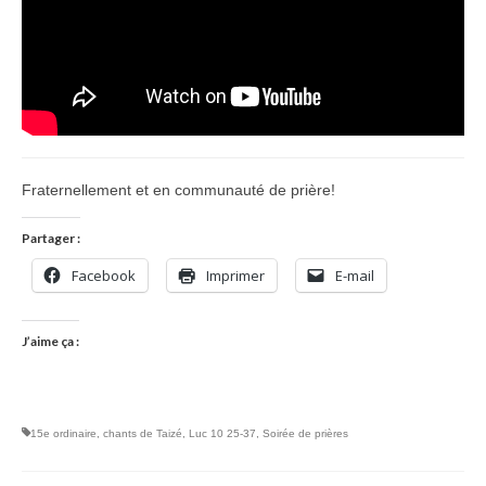
Fraternellement et en communauté de prière!
Partager :
Facebook
Imprimer
E-mail
J’aime ça :
15e ordinaire
,
chants de Taizé
,
Luc 10 25-37
,
Soirée de prières