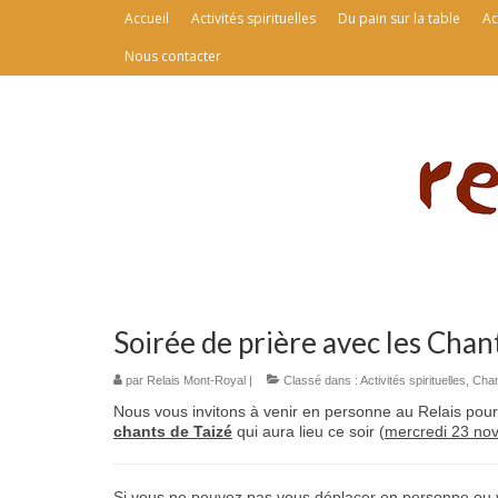
Accueil
Activités spirituelles
Du pain sur la table
Ac
Nous contacter
Soirée de prière avec les Chan
par
Relais Mont-Royal
|
Classé dans :
Activités spirituelles
,
Chan
Nous vous invitons à venir en personne au Relais pour
chants de Taizé
qui aura lieu ce soir (
mercredi 23 no
Si vous ne pouvez pas vous déplacer en personne ou ven