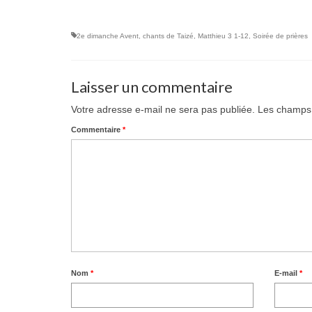
2e dimanche Avent
,
chants de Taizé
,
Matthieu 3 1-12
,
Soirée de prières
Laisser un commentaire
Votre adresse e-mail ne sera pas publiée.
Les champs 
Commentaire
*
Nom
*
E-mail
*