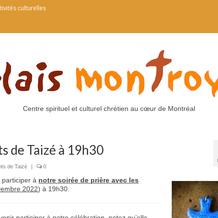
tivités culturelles
Centre spirituel et culturel chrétien au cœur de Montréal
ts de Taizé à 19h30
ts de Taizé
|
0
 participer à
notre soirée de prière avec les
vembre 2022
) à 19h30.
ir participer à notre célébration, notez qu’elle