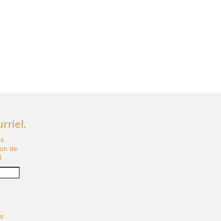
rriel.
us
ion de
.
és