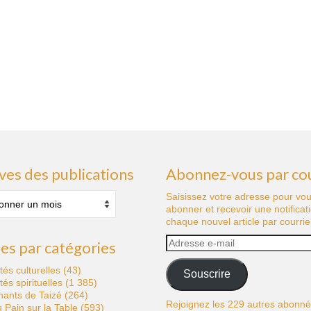
ves des publications
Abonnez-vous par cou
s
Saisissez votre adresse pour vo
abonner et recevoir une notificat
tions
chaque nouvel article par courriel
Adresse
les par catégories
e-
mail
ités culturelles
(43)
Souscrire
ités spirituelles
(1 385)
hants de Taizé
(264)
Rejoignez les 229 autres abonn
 Pain sur la Table
(593)