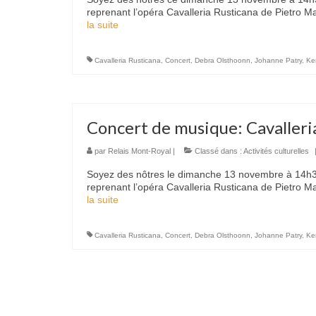
reprenant l’opéra Cavalleria Rusticana de Pietro 
la suite­­
Cavalleria Rusticana
,
Concert
,
Debra Olsthoonn
,
Johanne Patry
,
Ker
Concert de musique: Cavalleri
par
Relais Mont-Royal
|
Classé dans :
Activités culturelles
Soyez des nôtres le dimanche 13 novembre à 14h30
reprenant l’opéra Cavalleria Rusticana de Pietro 
la suite­­
Cavalleria Rusticana
,
Concert
,
Debra Olsthoonn
,
Johanne Patry
,
Ker