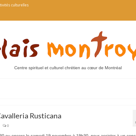
tivités culturelles
Centre spirituel et culturel chrétien au cœur de Montréal
avalleria Rusticana
|
0
0 ou encore le samedi 19 novembre à 19h30, pour assister à un conc