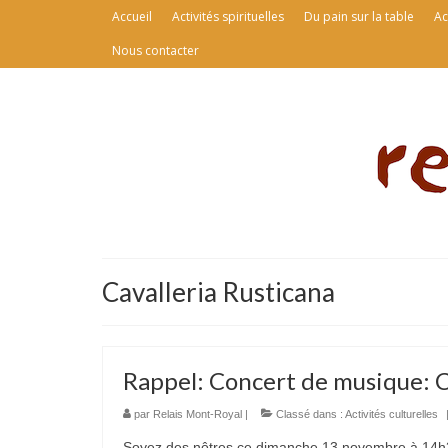
Accueil
Activités spirituelles
Du pain sur la table
Ac
Nous contacter
Cavalleria Rusticana
Rappel: Concert de musique: C
par
Relais Mont-Royal
|
Classé dans :
Activités culturelles
Soyez des nôtres ce dimanche 13 novembre à 14h3