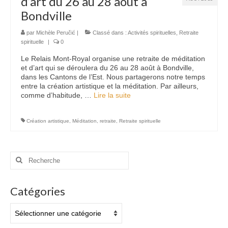
d’art du 26 au 28 août à
Bondville
Nous contacter
par
Michèle Peručić
|
Classé dans :
Activités spirituelles
,
Retraite
spirituelle
|
0
Le Relais Mont-Royal organise une retraite de méditation
et d’art qui se déroulera du 26 au 28 août à Bondville,
dans les Cantons de l’Est. Nous partagerons notre temps
entre la création artistique et la méditation. Par ailleurs,
comme d’habitude, …
Lire la suite­­
Création artistique
,
Méditation
,
retraite
,
Retraite spirituelle
Rechercher
:
Catégories
Catégories