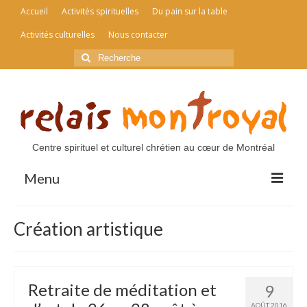
Accueil
Activités spirituelles
Du pain sur la table
Activités culturelles
Nous contacter
Rechercher
:
Centre spirituel et culturel chrétien au cœur de Montréal
Menu
Accueil
Création artistique
Activités spirituelles
Du pain sur la table
Retraite de méditation et
9
Activités culturelles
AOÛT 2016