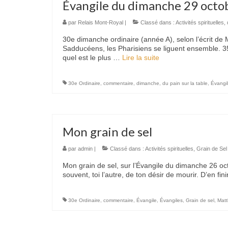
Évangile du dimanche 29 octo
par
Relais Mont-Royal
|
Classé dans :
Activités spirituelles
,
30e dimanche ordinaire (année A), selon l’écrit de
Sadducéens, les Pharisiens se liguent ensemble. 35 L
quel est le plus …
Lire la suite­­
30e Ordinaire
,
commentaire
,
dimanche
,
du pain sur la table
,
Évangi
Mon grain de sel
par
admin
|
Classé dans :
Activités spirituelles
,
Grain de Sel
Mon grain de sel, sur l’Évangile du dimanche 26 oc
souvent, toi l’autre, de ton désir de mourir. D’en f
30e Ordinaire
,
commentaire
,
Évangile
,
Évangiles
,
Grain de sel
,
Matt