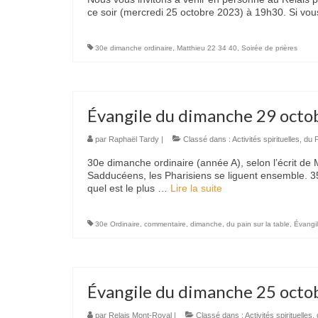
ce soir (mercredi 25 octobre 2023) à 19h30. Si v
30e dimanche ordinaire
,
Matthieu 22 34 40
,
Soirée de prières
Évangile du dimanche 29 octo
par
Raphaël Tardy
|
Classé dans :
Activités spirituelles
,
du P
30e dimanche ordinaire (année A), selon l’écrit de
Sadducéens, les Pharisiens se liguent ensemble. 35 L
quel est le plus …
Lire la suite­­
30e Ordinaire
,
commentaire
,
dimanche
,
du pain sur la table
,
Évangi
Évangile du dimanche 25 octo
par
Relais Mont-Royal
|
Classé dans :
Activités spirituelles
,