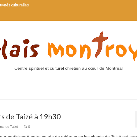
tivités culturelles
Centre spirituel et culturel chrétien au cœur de Montréal
ts de Taizé à 19h30
nts de Taizé
|
0
ur participer à notre soirée de prière avec les chants de Taizé qui aura