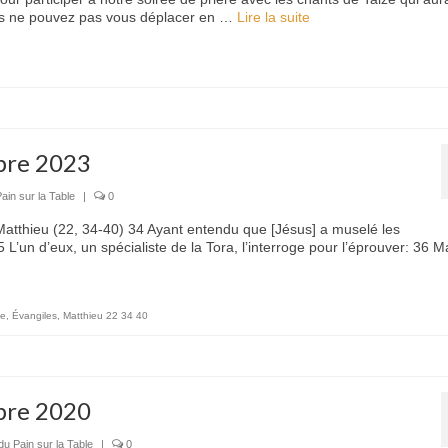
ous ne pouvez pas vous déplacer en …
Lire la suite­­
bre 2023
ain sur la Table
|
0
 Matthieu (22, 34-40) 34 Ayant entendu que [Jésus] a muselé les
’un d’eux, un spécialiste de la Tora, l’interroge pour l’éprouver: 36 Ma
le
,
Évangiles
,
Matthieu 22 34 40
bre 2020
du Pain sur la Table
|
0