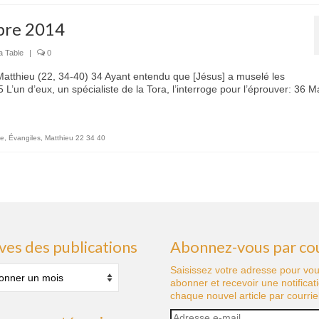
bre 2014
a Table
|
0
 Matthieu (22, 34-40) 34 Ayant entendu que [Jésus] a muselé les
’un d’eux, un spécialiste de la Tora, l’interroge pour l’éprouver: 36 Ma
le
,
Évangiles
,
Matthieu 22 34 40
ves des publications
Abonnez-vous par cou
s
Saisissez votre adresse pour vo
abonner et recevoir une notificat
tions
chaque nouvel article par courriel
Adresse