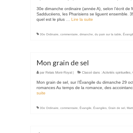
30e dimanche ordinaire (année A), selon l’écrit de
Sadducéens, les Pharisiens se liguent ensemble. 35 L
quel est le plus …
Lire la suite­­
30e Ordinaire
,
commentaire
,
dimanche
,
du pain sur la table
,
Évangi
Mon grain de sel
par
Relais Mont-Royal
|
Classé dans :
Activités spirituelles
,
Mon grain de sel, sur l’Évangile du dimanche 29 o
romances Au temps de la romance, des accointances
suite­­
30e Ordinaire
,
commentaire
,
Évangile
,
Évangiles
,
Grain de sel
,
Matt