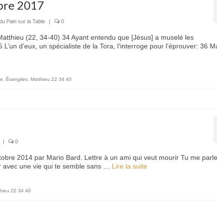
bre 2017
du Pain sur la Table
|
0
 Matthieu (22, 34-40) 34 Ayant entendu que [Jésus] a muselé les
’un d’eux, un spécialiste de la Tora, l’interroge pour l’éprouver: 36 Ma
le
,
Évangiles
,
Matthieu 22 34 40
|
0
tobre 2014 par Mario Bard. Lettre à un ami qui veut mourir Tu me parl
inir avec une vie qui te semble sans …
Lire la suite­­
hieu 22 34 40