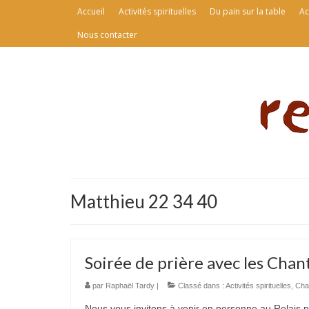
Accueil
Activités spirituelles
Du pain sur la table
Ac
Nous contacter
Matthieu 22 34 40
Soirée de prière avec les Chan
par
Raphaël Tardy
|
Classé dans :
Activités spirituelles
,
Cha
Nous vous invitons à venir en personne au Relais po