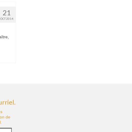
21
OCT 2014
ître,
rriel.
us
ion de
.