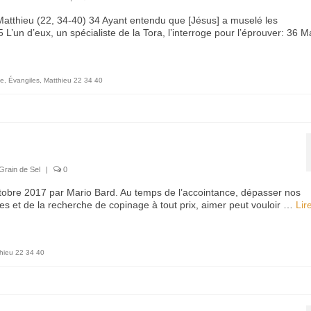
 Matthieu (22, 34-40) 34 Ayant entendu que [Jésus] a muselé les
’un d’eux, un spécialiste de la Tora, l’interroge pour l’éprouver: 36 Ma
le
,
Évangiles
,
Matthieu 22 34 40
Grain de Sel
|
0
ctobre 2017 par Mario Bard. Au temps de l’accointance, dépasser nos
 et de la recherche de copinage à tout prix, aimer peut vouloir …
Lir
hieu 22 34 40