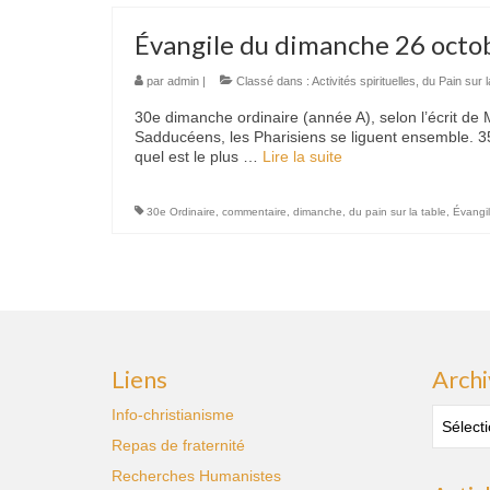
Évangile du dimanche 26 octo
par
admin
|
Classé dans :
Activités spirituelles
,
du Pain sur l
30e dimanche ordinaire (année A), selon l’écrit de
Sadducéens, les Pharisiens se liguent ensemble. 35 L
quel est le plus …
Lire la suite­­
30e Ordinaire
,
commentaire
,
dimanche
,
du pain sur la table
,
Évangi
Liens
Archi
Archive
Info-christianisme
des
Repas de fraternité
publica
Recherches Humanistes