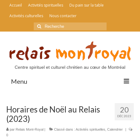
Accueil
Activités spirituelles
Du pain sur la table
Activités culturelles
Nous contacter
Rechercher
:
Centre spirituel et culturel chrétien au cœur de Montréal
Menu
Accueil
Horaires de Noël au Relais
20
Activités spirituelles
(2023)
DÉC 2023
Du pain sur la table
par
Relais Mont-Royal
|
Classé dans :
Activités spirituelles
,
Calendrier
|
0
Activités culturelles