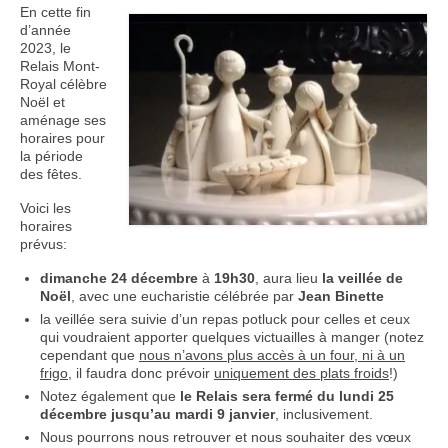
En cette fin
d’année
Nous contacter
2023, le
Relais Mont-
Royal célèbre
Noël et
aménage ses
horaires pour
la période
des fêtes.
Voici les
horaires
prévus:
dimanche 24 décembre
à
19h30
, aura lieu
la veillée de
Noël
, avec une eucharistie célébrée par
Jean Binette
la veillée sera suivie d’un repas potluck pour celles et ceux
qui voudraient apporter quelques victuailles à manger (notez
cependant que
nous n’avons plus accès à un four, ni à un
frigo
, il faudra donc prévoir
uniquement des plats froids
!)
Notez également que
le Relais sera fermé du lundi 25
décembre jusqu’au mardi 9 janvier
, inclusivement.
Nous pourrons nous retrouver et nous souhaiter des vœux