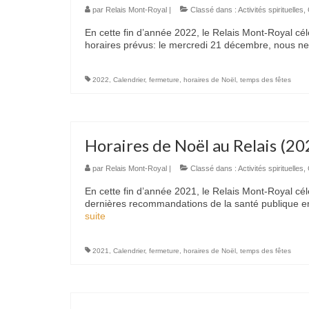
par
Relais Mont-Royal
|
Classé dans :
Activités spirituelles
,
En cette fin d’année 2022, le Relais Mont-Royal cél
horaires prévus: le mercredi 21 décembre, nous ne
2022
,
Calendrier
,
fermeture
,
horaires de Noël
,
temps des fêtes
Horaires de Noël au Relais (20
par
Relais Mont-Royal
|
Classé dans :
Activités spirituelles
,
En cette fin d’année 2021, le Relais Mont-Royal cél
dernières recommandations de la santé publique en
suite­­
2021
,
Calendrier
,
fermeture
,
horaires de Noël
,
temps des fêtes