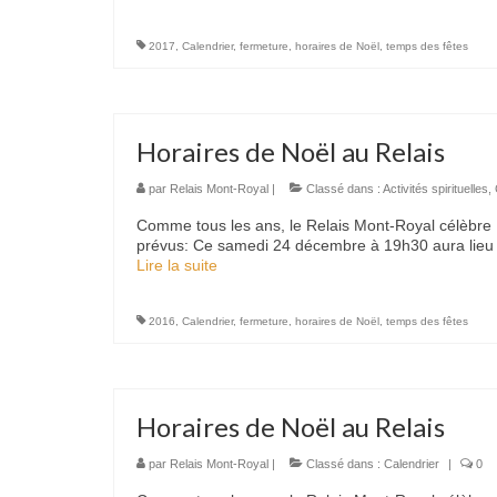
2017
,
Calendrier
,
fermeture
,
horaires de Noël
,
temps des fêtes
Horaires de Noël au Relais
par
Relais Mont-Royal
|
Classé dans :
Activités spirituelles
,
Comme tous les ans, le Relais Mont-Royal célèbre N
prévus: Ce samedi 24 décembre à 19h30 aura lieu la
Lire la suite­­
2016
,
Calendrier
,
fermeture
,
horaires de Noël
,
temps des fêtes
Horaires de Noël au Relais
par
Relais Mont-Royal
|
Classé dans :
Calendrier
|
0