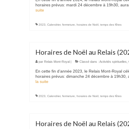
horaires prévus: mardi 24 décembre à 19h30, aura 
suite­­
2023
,
Calendrier
,
fermeture
,
horaires de Noël
,
temps des fêtes
Horaires de Noël au Relais (20
par
Relais Mont-Royal
|
Classé dans :
Activités spirituelles
,
En cette fin d’année 2023, le Relais Mont-Royal cél
horaires prévus: dimanche 24 décembre à 19h30, au
la suite­­
2023
,
Calendrier
,
fermeture
,
horaires de Noël
,
temps des fêtes
Horaires de Noël au Relais (20