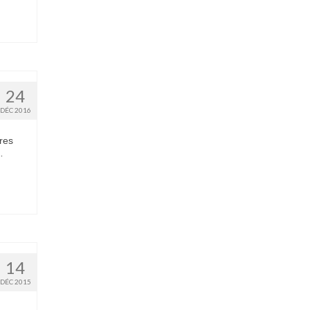
24
DÉC 2016
res
…
14
DÉC 2015