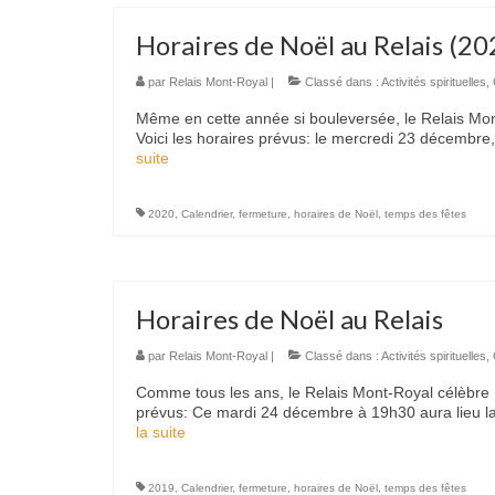
Horaires de Noël au Relais (20
par
Relais Mont-Royal
|
Classé dans :
Activités spirituelles
,
Même en cette année si bouleversée, le Relais Mon
Voici les horaires prévus: le mercredi 23 décembre
suite­­
2020
,
Calendrier
,
fermeture
,
horaires de Noël
,
temps des fêtes
Horaires de Noël au Relais
par
Relais Mont-Royal
|
Classé dans :
Activités spirituelles
,
Comme tous les ans, le Relais Mont-Royal célèbre N
prévus: Ce mardi 24 décembre à 19h30 aura lieu la 
la suite­­
2019
,
Calendrier
,
fermeture
,
horaires de Noël
,
temps des fêtes