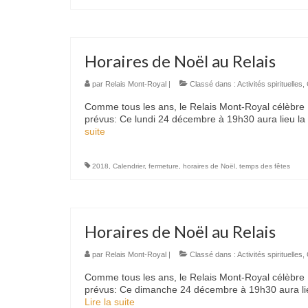
Horaires de Noël au Relais
par
Relais Mont-Royal
|
Classé dans :
Activités spirituelles
,
Comme tous les ans, le Relais Mont-Royal célèbre N
prévus: Ce lundi 24 décembre à 19h30 aura lieu la 
suite­­
2018
,
Calendrier
,
fermeture
,
horaires de Noël
,
temps des fêtes
Horaires de Noël au Relais
par
Relais Mont-Royal
|
Classé dans :
Activités spirituelles
,
Comme tous les ans, le Relais Mont-Royal célèbre N
prévus: Ce dimanche 24 décembre à 19h30 aura lieu
Lire la suite­­