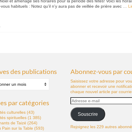
oël et aménage ses horaires pour la période des fêtes! Voici les horai
vous habituels : Notez qu’il n’y aura pas de veillée de prière avec …
Li
s
ves des publications
Abonnez-vous par cou
s
Saisissez votre adresse pour vo
abonner et recevoir une notificat
tions
chaque nouvel article par courriel
Adresse
les par catégories
e-
mail
ités culturelles
(43)
Souscrire
ités spirituelles
(1 385)
hants de Taizé
(264)
Rejoignez les 229 autres abonn
 Pain sur la Table
(593)