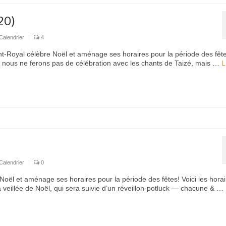
20)
Calendrier
|
4
t-Royal célèbre Noël et aménage ses horaires pour la période des fête
, nous ne ferons pas de célébration avec les chants de Taizé, mais …
L
Calendrier
|
0
oël et aménage ses horaires pour la période des fêtes! Voici les horai
veillée de Noël, qui sera suivie d’un réveillon-potluck — chacune & …