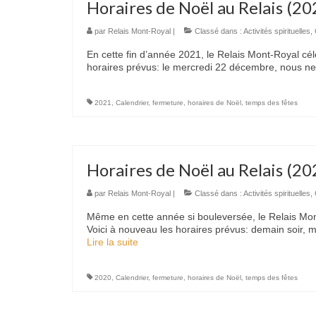
Horaires de Noël au Relais (20
par
Relais Mont-Royal
|
Classé dans :
Activités spirituelles
,
En cette fin d’année 2021, le Relais Mont-Royal cél
horaires prévus: le mercredi 22 décembre, nous ne
2021
,
Calendrier
,
fermeture
,
horaires de Noël
,
temps des fêtes
Horaires de Noël au Relais (20
par
Relais Mont-Royal
|
Classé dans :
Activités spirituelles
,
Même en cette année si bouleversée, le Relais Mon
Voici à nouveau les horaires prévus: demain soir,
Lire la suite­­
2020
,
Calendrier
,
fermeture
,
horaires de Noël
,
temps des fêtes