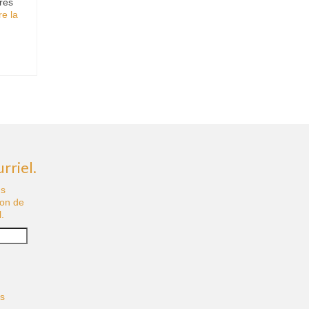
res
re la
rriel.
us
ion de
.
és