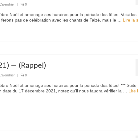
Calendrier
|
0
èbre Noël et aménage ses horaires pour la période des fêtes. Voici les
 ferons pas de célébration avec les chants de Taizé, mais le …
Lire la su
21) — (Rappel)
Calendrier
|
0
èbre Noël et aménage ses horaires pour la période des fêtes! *** Suite
 date du 17 décembre 2021, notez qu’il nous faudra vérifier la …
Lire 