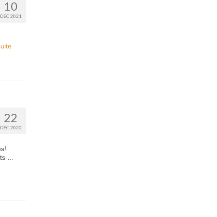
10
DÉC 2021
ite­­
22
DÉC 2020
s!
nts …