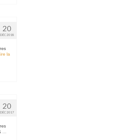
20
DÉC 2018
res
ire la
20
DÉC 2017
res
 & …