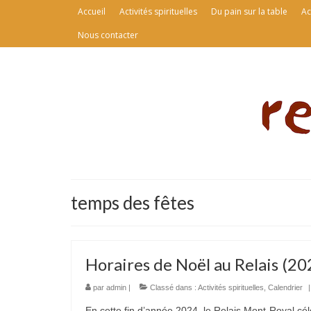
Accueil
Activités spirituelles
Du pain sur la table
Ac
Nous contacter
temps des fêtes
Horaires de Noël au Relais (20
par
admin
|
Classé dans :
Activités spirituelles
,
Calendrier
|
En cette fin d’année 2024, le Relais Mont-Royal cél