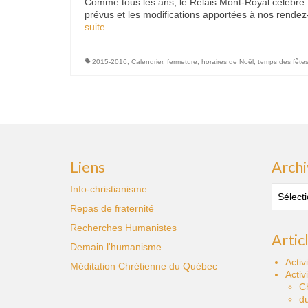
Comme tous les ans, le Relais Mont-Royal célèbre N
prévus et les modifications apportées à nos rendez-
suite­­
2015-2016
,
Calendrier
,
fermeture
,
horaires de Noël
,
temps des fête
Liens
Archi
Archive
Info-christianisme
des
Repas de fraternité
publica
Recherches Humanistes
Artic
Demain l'humanisme
Activ
Méditation Chrétienne du Québec
Activ
C
du