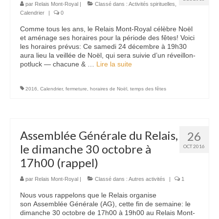
par
Relais Mont-Royal
|
Classé dans :
Activités spirituelles
,
Calendrier
|
0
Nous contacter
Comme tous les ans, le Relais Mont-Royal célèbre Noël
et aménage ses horaires pour la période des fêtes! Voici
les horaires prévus: Ce samedi 24 décembre à 19h30
aura lieu la veillée de Noël, qui sera suivie d’un réveillon-
potluck — chacune & …
Lire la suite­­
2016
,
Calendrier
,
fermeture
,
horaires de Noël
,
temps des fêtes
Assemblée Générale du Relais,
26
le dimanche 30 octobre à
OCT 2016
17h00 (rappel)
par
Relais Mont-Royal
|
Classé dans :
Autres activités
|
1
Nous vous rappelons que le Relais organise
son Assemblée Générale (AG), cette fin de semaine: le
dimanche 30 octobre de 17h00 à 19h00 au Relais Mont-