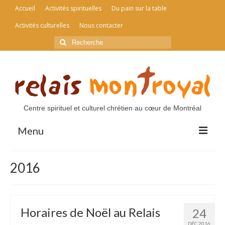
Accueil
Activités spirituelles
Du pain sur la table
Activités culturelles
Nous contacter
Rechercher
:
Centre spirituel et culturel chrétien au cœur de Montréal
Menu
Accueil
2016
Activités spirituelles
Du pain sur la table
Horaires de Noël au Relais
24
Activités culturelles
DÉC 2016