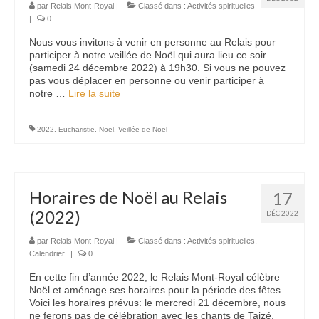
par
Relais Mont-Royal
|
Classé dans :
Activités spirituelles
|
0
Nous contacter
Nous vous invitons à venir en personne au Relais pour
participer à notre veillée de Noël qui aura lieu ce soir
(samedi 24 décembre 2022) à 19h30. Si vous ne pouvez
pas vous déplacer en personne ou venir participer à
notre …
Lire la suite­­
2022
,
Eucharistie
,
Noël
,
Veillée de Noël
Horaires de Noël au Relais
17
(2022)
DÉC 2022
par
Relais Mont-Royal
|
Classé dans :
Activités spirituelles
,
Calendrier
|
0
En cette fin d’année 2022, le Relais Mont-Royal célèbre
Noël et aménage ses horaires pour la période des fêtes.
Voici les horaires prévus: le mercredi 21 décembre, nous
ne ferons pas de célébration avec les chants de Taizé,