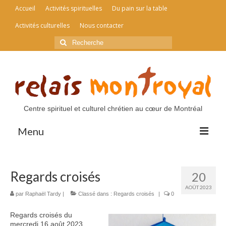
Accueil
Activités spirituelles
Du pain sur la table
Activités culturelles
Nous contacter
Rechercher
:
Centre spirituel et culturel chrétien au cœur de Montréal
Menu
Accueil
Regards croisés
20
Activités spirituelles
AOÛT 2023
par
Raphaël Tardy
|
Classé dans :
Regards croisés
|
0
Du pain sur la table
Regards croisés du
Activités culturelles
mercredi 16 août 2023