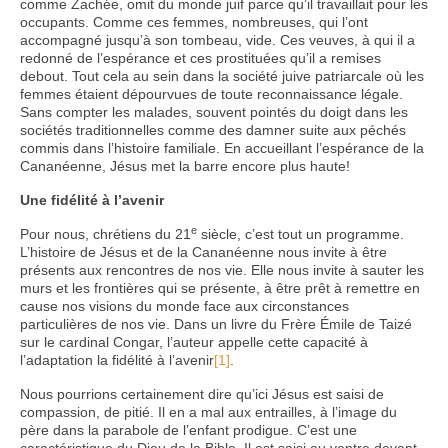
comme Zachée, omit du monde juif parce qu’il travaillait pour les
occupants. Comme ces femmes, nombreuses, qui l’ont
accompagné jusqu’à son tombeau, vide. Ces veuves, à qui il a
redonné de l’espérance et ces prostituées qu’il a remises
debout. Tout cela au sein dans la société juive patriarcale où les
femmes étaient dépourvues de toute reconnaissance légale.
Sans compter les malades, souvent pointés du doigt dans les
sociétés traditionnelles comme des damner suite aux péchés
commis dans l’histoire familiale. En accueillant l’espérance de la
Cananéenne, Jésus met la barre encore plus haute!
Une fidélité à l’avenir
e
Pour nous, chrétiens du 21
siècle, c’est tout un programme.
L’histoire de Jésus et de la Cananéenne nous invite à être
présents aux rencontres de nos vie. Elle nous invite à sauter les
murs et les frontières qui se présente, à être prêt à remettre en
cause nos visions du monde face aux circonstances
particulières de nos vie. Dans un livre du Frère Émile de Taizé
sur le cardinal Congar, l’auteur appelle cette capacité à
l’adaptation la fidélité à l’avenir
[1]
.
Nous pourrions certainement dire qu’ici Jésus est saisi de
compassion, de pitié. Il en a mal aux entrailles, à l’image du
père dans la parabole de l’enfant prodigue. C’est une
caractéristique du Dieu de la Bible. Il est saisi au ventre devant