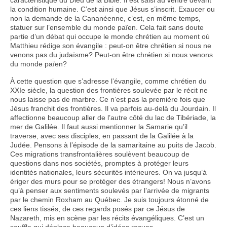
la condition humaine. C’est ainsi que Jésus s’inscrit. Exaucer ou
non la demande de la Cananéenne, c’est, en même temps,
statuer sur l’ensemble du monde païen. Cela fait sans doute
partie d’un débat qui occupe le monde chrétien au moment où
Matthieu rédige son évangile : peut-on être chrétien si nous ne
venons pas du judaïsme? Peut-on être chrétien si nous venons
du monde païen?
À cette question que s’adresse l’évangile, comme chrétien du
XXIe siècle, la question des frontières soulevée par le récit ne
nous laisse pas de marbre. Ce n’est pas la première fois que
Jésus franchit des frontières. Il va parfois au-delà du Jourdain. Il
affectionne beaucoup aller de l’autre côté du lac de Tibériade, la
mer de Galilée. Il faut aussi mentionner la Samarie qu’il
traverse, avec ses disciples, en passant de la Galilée à la
Judée. Pensons à l’épisode de la samaritaine au puits de Jacob.
Ces migrations transfrontalières soulèvent beaucoup de
questions dans nos sociétés, promptes à protéger leurs
identités nationales, leurs sécurités intérieures. On va jusqu’à
ériger des murs pour se protéger des étrangers! Nous n’avons
qu’à penser aux sentiments soulevés par l’arrivée de migrants
par le chemin Roxham au Québec. Je suis toujours étonné de
ces liens tissés, de ces regards posés par ce Jésus de
Nazareth, mis en scène par les récits évangéliques. C’est un
souffle qui déplace beaucoup d’idées reçues.