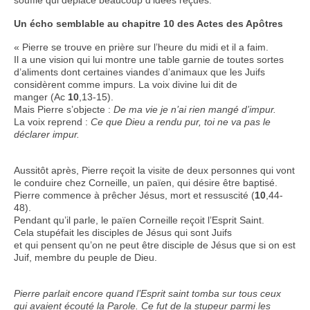
Un écho semblable au chapitre 10 des Actes des Apôtres
« Pierre se trouve en prière sur l’heure du midi et il a faim.
Il a une vision qui lui montre une table garnie de toutes sortes
d’aliments dont certaines viandes d’animaux que les Juifs
considèrent comme impurs. La voix divine lui dit de
manger (Ac
10
,13-15).
Mais Pierre s’objecte :
De ma vie je n’ai rien mangé d’impur.
La voix reprend :
Ce que Dieu a rendu pur, toi ne va pas le
déclarer impur.
Aussitôt après, Pierre reçoit la visite de deux personnes qui vont
le conduire chez Corneille, un païen, qui désire être baptisé.
Pierre commence à prêcher Jésus, mort et ressuscité (
10
,44-
48).
Pendant qu’il parle, le païen Corneille reçoit l’Esprit Saint.
Cela stupéfait les disciples de Jésus qui sont Juifs
et qui pensent qu’on ne peut être disciple de Jésus que si on est
Juif, membre du peuple de Dieu.
Pierre parlait encore quand l’Esprit saint tomba sur tous ceux
qui avaient écouté la Parole.
Ce fut de la stupeur parmi les