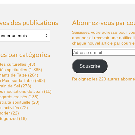
ves des publications
Abonnez-vous par cou
s
Saisissez votre adresse pour vo
abonner et recevoir une notificat
tions
chaque nouvel article par courriel
Adresse
les par catégories
e-
mail
ités culturelles
(43)
Souscrire
ités spirituelles
(1 385)
hants de Taizé
(264)
Rejoignez les 229 autres abonn
 Pain sur la Table
(593)
ain de Sel
(273)
s méditations de Jean
(11)
egards croisés
(138)
traite spirituelle
(20)
s activités
(72)
drier
(22)
tegorized
(18)