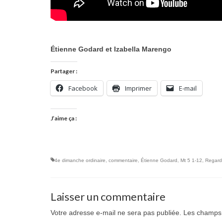
Étienne Godard et Izabella
Marengo
Partager :
Facebook
Imprimer
E-mail
J’aime ça :
4e dimanche ordinaire
,
commentaire
,
Étienne Godard
,
Mt 5 1-12
,
Regard
Laisser un commentaire
Votre adresse e-mail ne sera pas publiée.
Les champs 