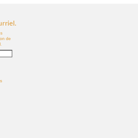
rriel.
us
ion de
.
és