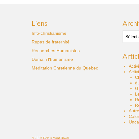
Liens
Archi
Archive
Info-christianisme
des
Repas de fraternité
publica
Recherches Humanistes
Artic
Demain l'humanisme
Activ
Méditation Chrétienne du Québec
Activ
C
du
Gr
Le
R
Re
Autre
Calen
Unca
© 2026 Relais Mont-Royal