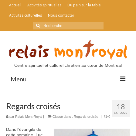
Accueil
Activités spirituelles
Du pain sur la table
Activités culturelles
Nous contacter
Rechercher
:
Centre spirituel et culturel chrétien au cœur de Montréal
Menu
Accueil
Regards croisés
18
Activités spirituelles
OCT 2022
par
Relais Mont-Royal
|
Classé dans :
Regards croisés
|
0
Du pain sur la table
Dans l’évangile de
Activités culturelles
cette semaine, Luc