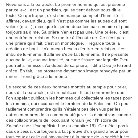
Revenons à la parabole. Le premier homme qui est présenté
par celle-ci, est un pharisien, qui se tient debout nous dit le
texte. Ce qui frappe, c’est son manque complet d’humilité. Il
affirme, devant dieu, qu’il n’est pas comme les autres qui sont
voleur (etc…), mais que lui jeûne deux fois par semaine et paie
toujours sa dîme. Sa prière n’en est pas une. Une prière, c’est
une entrée en relation. Se mettre à l’écoute de. Ce n’est pas
une prière qu’il fait, c’est un monologue. Il regarde toute la
création de haut. Il n’a aucun besoin d’entrer en relation, il est
imbu de lui-même. Il affirme s’être fait lui-même. Il ne présente
aucune faille, aucune fragilité, aucune fissure par laquelle Dieu
pourrait s’immiscer. Au début de sa prière, il dit à Dieu je te rend
grâce. En fait, il se prosterne devant son image renvoyée par un
miroir. Il rend grâce à lui-même.
Le second de ces deux hommes montés au temple pour prier,
nous dit la parabole, est un publicain. Il faut comprendre que
l’on appelait publicain les hommes qui collectaient les taxes pour
les romains, qui occupaient le territoire de la Palestine. On peut
facilement comprendre qu’ils n’étaient pas bien vus par les
autres membres de la communauté juive. Ils étaient vus comme
des collaborateurs de l’occupant romain (voir l’histoire de
Zachée chez l’évangéliste Luc au chapitre 19). Ce n’était pas le
cas de Jésus, qui toujours a fait preuve d’un grand amour pour
tous ceux et celle qui naviguaient à la marge de la société juive