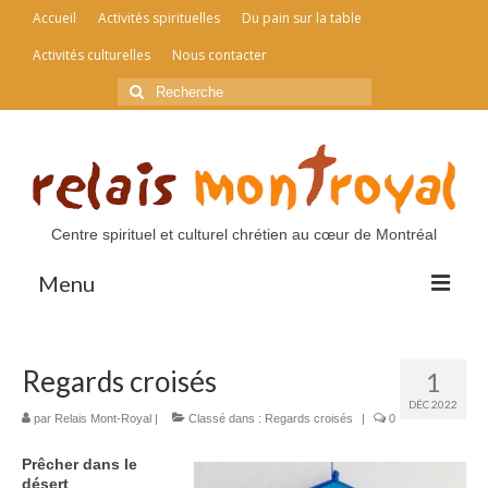
Accueil
Activités spirituelles
Du pain sur la table
Activités culturelles
Nous contacter
Rechercher
:
Centre spirituel et culturel chrétien au cœur de Montréal
Menu
Accueil
Regards croisés
1
Activités spirituelles
DÉC 2022
par
Relais Mont-Royal
|
Classé dans :
Regards croisés
|
0
Du pain sur la table
Prêcher dans le
Activités culturelles
désert