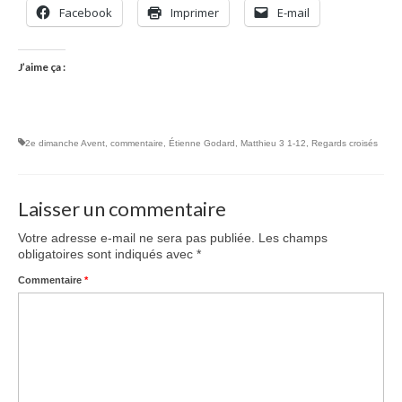
Facebook
Imprimer
E-mail
J’aime ça :
2e dimanche Avent
,
commentaire
,
Étienne Godard
,
Matthieu 3 1-12
,
Regards croisés
Laisser un commentaire
Votre adresse e-mail ne sera pas publiée.
Les champs
obligatoires sont indiqués avec
*
Commentaire
*