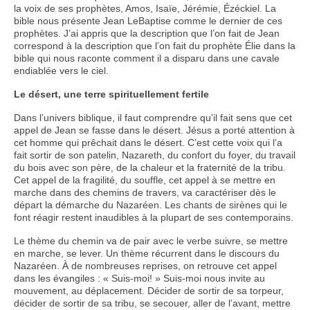
la voix de ses prophètes, Amos, Isaïe, Jérémie, Ézéckiel. La
bible nous présente Jean LeBaptise comme le dernier de ces
prophètes. J’ai appris que la description que l’on fait de Jean
correspond à la description que l’on fait du prophète Élie dans la
bible qui nous raconte comment il a disparu dans une cavale
endiablée vers le ciel.
Le désert, une terre spirituellement fertile
Dans l’univers biblique, il faut comprendre qu’il fait sens que cet
appel de Jean se fasse dans le désert. Jésus a porté attention à
cet homme qui prêchait dans le désert. C’est cette voix qui l’a
fait sortir de son patelin, Nazareth, du confort du foyer, du travail
du bois avec son père, de la chaleur et la fraternité de la tribu.
Cet appel de la fragilité, du souffle, cet appel à se mettre en
marche dans des chemins de travers, va caractériser dès le
départ la démarche du Nazaréen. Les chants de sirènes qui le
font réagir restent inaudibles à la plupart de ses contemporains.
Le thème du chemin va de pair avec le verbe suivre, se mettre
en marche, se lever. Un thème récurrent dans le discours du
Nazaréen. À de nombreuses reprises, on retrouve cet appel
dans les évangiles : « Suis-moi! » Suis-moi nous invite au
mouvement, au déplacement. Décider de sortir de sa torpeur,
décider de sortir de sa tribu, se secouer, aller de l’avant, mettre