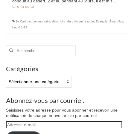
conduit au désert, 2 et là, pendant 40 jours, il est mis …
Lire la suite­­
1e Carême
,
commentaire
,
dimanche
,
du pain sur la table
,
Évangile
,
Évangiles
,
Luc 4 1-13
Rechercher
:
Catégories
Catégories
Abonnez-vous par courriel.
Saisissez votre adresse pour vous abonner et recevoir une
notification de chaque nouvel article par courriel.
Adresse
e-