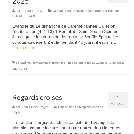
2025
Nous contacter
par
Raphaël Tardy
|
Classé dans :
Activités spirituelles
,
du Pain sur
la Table
|
0
Évangile du 1e dimanche de Carême (année C), selon
l’écrit de Luc (4, 1-13) 1 Rempli du Saint Souffle Spirituel,
Jésus quitte les bords du Jourdain; le Souffle Spirituel le
conduit au désert, 2 et là, pendant 40 jours, il est mis …
Lire la suite­­
1e Carême
,
commentaire
,
dimanche
,
du pain sur la table
,
Évangile
,
Évangiles
,
Luc 4 1-13
Regards croisés
1
MAR 2022
par
Relais Mont-Royal
|
Classé dans :
Regards croisés
|
0
La tradition liturgique a choisi ce texte de l’évangéliste
Matthieu comme lecture pour notre entrée dans le temps
du carême. Ce texte nous entretient sur la démarche que