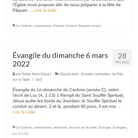
l’Église nous propose afin de nous préparer à la fête de
Pâques …
Lire la suite­­
1e Carême
,
commentaire
,
Étienne Godard
,
Regards croisés
Évangile du dimanche 6 mars
28
2022
FÉV 2022
par
Relais Mont-Royal
|
Classé dans :
Activités spirituelles
,
du Pain
sur la Table
|
0
Évangile du 1e dimanche de Carême (année C), selon
l’écrit de Luc (4, 1-13) 1 Rempli du Saint Souffle Spirituel,
Jésus quitte les bords du Jourdain; le Souffle Spirituel le
conduit au désert, 2 et là, pendant 40 jours, il est mis …
Lire la suite­­
1e Carême
,
commentaire
,
dimanche
,
du pain sur la table
,
Évangile
,
Évangiles
,
Luc 4 1-13