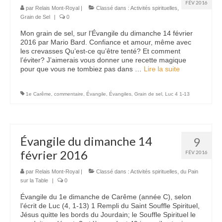
FÉV 2016
par
Relais Mont-Royal
|
Classé dans :
Activités spirituelles
,
Grain de Sel
|
0
Mon grain de sel, sur l’Évangile du dimanche 14 février
2016 par Mario Bard. Confiance et amour, même avec
les crevasses Qu’est-ce qu’être tenté? Et comment
l’éviter? J’aimerais vous donner une recette magique
pour que vous ne tombiez pas dans …
Lire la suite­­
1e Carême
,
commentaire
,
Évangile
,
Évangiles
,
Grain de sel
,
Luc 4 1-13
Évangile du dimanche 14
9
février 2016
FÉV 2016
par
Relais Mont-Royal
|
Classé dans :
Activités spirituelles
,
du Pain
sur la Table
|
0
Évangile du 1e dimanche de Carême (année C), selon
l’écrit de Luc (4, 1-13) 1 Rempli du Saint Souffle Spirituel,
Jésus quitte les bords du Jourdain; le Souffle Spirituel le