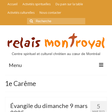
Accueil
Activités spirituelles
Du pain sur la table
Activités culturelles
Nous contacter
Rechercher
:
Centre spirituel et culturel chrétien au cœur de Montréal
Menu
Accueil
1e Carême
Activités spirituelles
Du pain sur la table
Évangile du dimanche 9 mars
5
Activités culturelles
MAR 2025