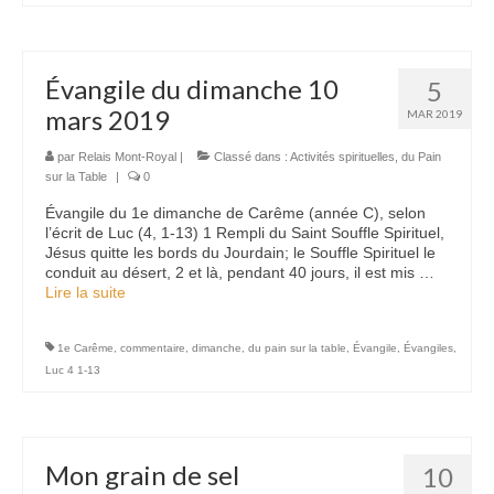
Évangile du dimanche 10
5
mars 2019
MAR 2019
par
Relais Mont-Royal
|
Classé dans :
Activités spirituelles
,
du Pain
sur la Table
|
0
Évangile du 1e dimanche de Carême (année C), selon
l’écrit de Luc (4, 1-13) 1 Rempli du Saint Souffle Spirituel,
Jésus quitte les bords du Jourdain; le Souffle Spirituel le
conduit au désert, 2 et là, pendant 40 jours, il est mis …
Lire la suite­­
1e Carême
,
commentaire
,
dimanche
,
du pain sur la table
,
Évangile
,
Évangiles
,
Luc 4 1-13
Mon grain de sel
10