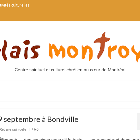
tivités culturelles
Centre spirituel et culturel chrétien au cœur de Montréal
29 septembre à Bondville
Retraite spirituelle
|
0
et Élisabeth — des cousines nous dit le texte —, se rencontrent dans une