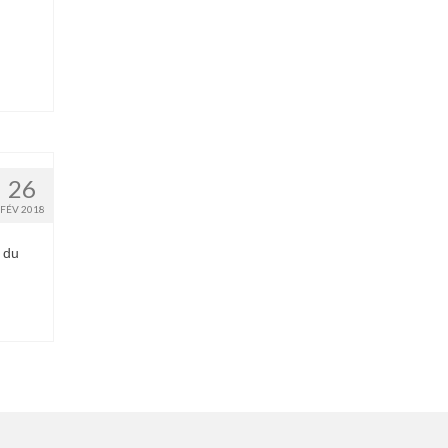
26
FÉV 2018
 du