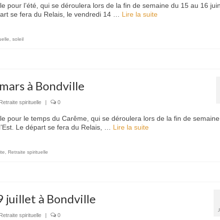
le pour l’été, qui se déroulera lors de la fin de semaine du 15 au 16 jui
art se fera du Relais, le vendredi 14 …
Lire la suite­­
uelle
,
soleil
 mars à Bondville
Retraite spirituelle
|
0
lle pour le temps du Carême, qui se déroulera lors de la fin de semaine
’Est. Le départ se fera du Relais, …
Lire la suite­­
ite
,
Retraite spirituelle
 juillet à Bondville
Retraite spirituelle
|
0