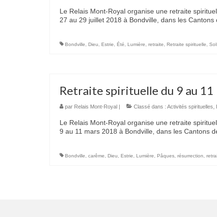
Le Relais Mont-Royal organise une retraite spirituel
27 au 29 juillet 2018 à Bondville, dans les Cantons 
Bondville
,
Dieu
,
Estrie
,
Été
,
Lumière
,
retraite
,
Retraite spirituelle
,
Sol
Retraite spirituelle du 9 au 11
par
Relais Mont-Royal
|
Classé dans :
Activités spirituelles
,
Le Relais Mont-Royal organise une retraite spiritue
9 au 11 mars 2018 à Bondville, dans les Cantons de
Bondville
,
carême
,
Dieu
,
Estrie
,
Lumière
,
Pâques
,
résurrection
,
retra