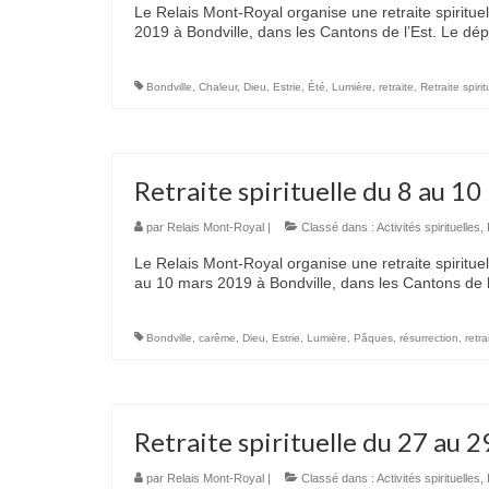
Le Relais Mont-Royal organise une retraite spirituel
2019 à Bondville, dans les Cantons de l’Est. Le dép
Bondville
,
Chaleur
,
Dieu
,
Estrie
,
Été
,
Lumière
,
retraite
,
Retraite spirit
Retraite spirituelle du 8 au 10
par
Relais Mont-Royal
|
Classé dans :
Activités spirituelles
,
Le Relais Mont-Royal organise une retraite spiritue
au 10 mars 2019 à Bondville, dans les Cantons de l
Bondville
,
carême
,
Dieu
,
Estrie
,
Lumière
,
Pâques
,
résurrection
,
retra
Retraite spirituelle du 27 au 29
par
Relais Mont-Royal
|
Classé dans :
Activités spirituelles
,