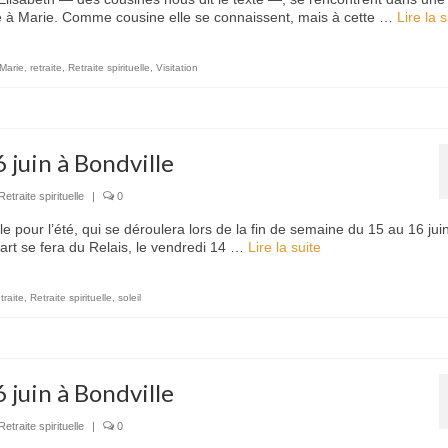
faite à Marie. Comme cousine elle se connaissent, mais à cette …
Lire la su
Marie
,
retraite
,
Retraite spirituelle
,
Visitation
6 juin à Bondville
Retraite spirituelle
|
0
le pour l’été, qui se déroulera lors de la fin de semaine du 15 au 16 jui
art se fera du Relais, le vendredi 14 …
Lire la suite­­
traite
,
Retraite spirituelle
,
soleil
6 juin à Bondville
Retraite spirituelle
|
0