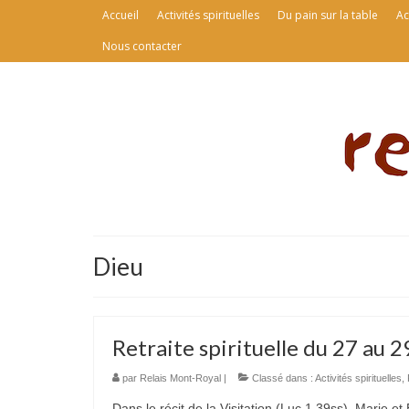
Accueil
Activités spirituelles
Du pain sur la table
Ac
Nous contacter
Dieu
Retraite spirituelle du 27 au 
par
Relais Mont-Royal
|
Classé dans :
Activités spirituelles
,
Dans le récit de la Visitation (Luc 1,39ss), Marie 