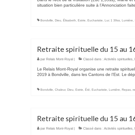
situation bien particulière suite à l’Annonciation 
Bondville
,
Dieu
,
Élisabeth
,
Estrie
,
Eucharistie
,
Luc 1 39ss
,
Lumière
,
Retraite spirituelle du 15 au 1
par
Relais Mont-Royal
|
Classé dans :
Activités spirituelles
,
Le Relais Mont-Royal organise une retraite spirituel
2019 à Bondville, dans les Cantons de l’Est. Le dép
Bondville
,
Chaleur
,
Dieu
,
Estrie
,
Été
,
Eucharistie
,
Lumière
,
Repas
,
re
Retraite spirituelle du 15 au 1
par
Relais Mont-Royal
|
Classé dans :
Activités spirituelles
,