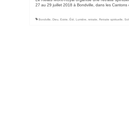
27 au 29 juillet 2018 à Bondville, dans les Cantons 
Bondville
,
Dieu
,
Estrie
,
Été
,
Lumière
,
retraite
,
Retraite spirituelle
,
Sol