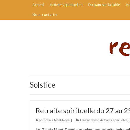
Accueil
Activités spirituelles
Du pain sur la table
Ac
Nous contacter
Solstice
Retraite spirituelle du 27 au 29
par
Relais Mont-Royal
|
Classé dans :
Activités spirituelles
,
Le Relais Mont-Royal organise une retraite spirituel