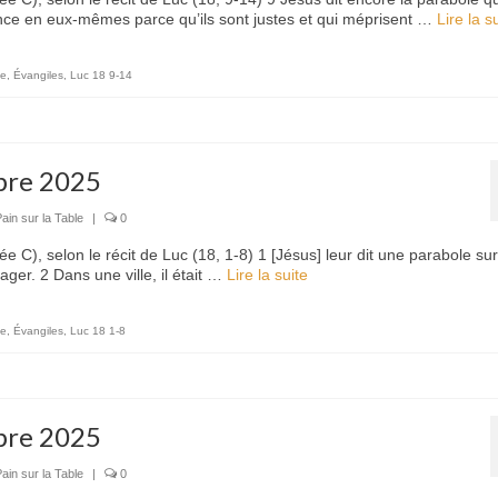
iance en eux-mêmes parce qu’ils sont justes et qui méprisent …
Lire la sui
le
,
Évangiles
,
Luc 18 9-14
bre 2025
ain sur la Table
|
0
C), selon le récit de Luc (18, 1-8) 1 [Jésus] leur dit une parabole sur
ager. 2 Dans une ville, il était …
Lire la suite­­
le
,
Évangiles
,
Luc 18 1-8
bre 2025
ain sur la Table
|
0