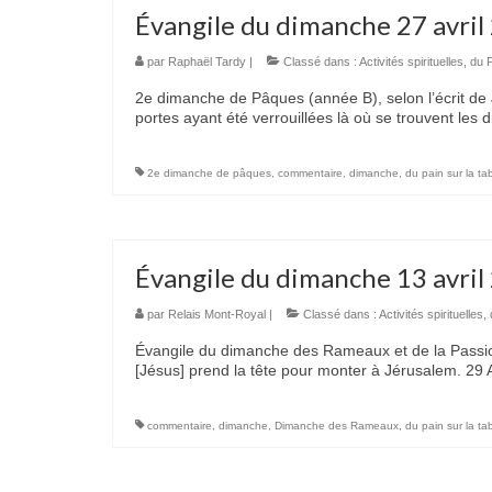
Évangile du dimanche 27 avril
par
Raphaël Tardy
|
Classé dans :
Activités spirituelles
,
du P
2e dimanche de Pâques (année B), selon l’écrit de J
portes ayant été verrouillées là où se trouvent les d
2e dimanche de pâques
,
commentaire
,
dimanche
,
du pain sur la ta
Évangile du dimanche 13 avril
par
Relais Mont-Royal
|
Classé dans :
Activités spirituelles
,
Évangile du dimanche des Rameaux et de la Passion 
[Jésus] prend la tête pour monter à Jérusalem. 29
commentaire
,
dimanche
,
Dimanche des Rameaux
,
du pain sur la ta