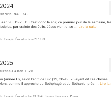
 2024
ain sur la Table
|
0
ean 20, 19-29 19 C’est donc le soir, ce premier jour de la semaine, le
isciples, par crainte des Juifs, Jésus vient et se …
Lire la suite­­
ble
,
Évangile
,
Évangiles
,
Jean 20 19 29
 2025
du Pain sur la Table
|
0
(année C), selon l’écrit de Luc (19, 28-42) 28 Ayant dit ces choses,
 Alors, comme il approche de Bethphagé et de Béthanie, près …
Lire la s
ble
,
Évangile
,
Évangiles
,
Luc 19 28-42
,
Passion
,
Rameaux et Passion