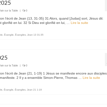
2025
ain sur la Table
|
0
l’écrit de Jean (13, 31-35) 31 Alors, quand [Judas] sort, Jésus dit:
 glorifié en lui. 32 Si Dieu est glorifié en lui, …
Lire la suite­­
ble
,
Évangile
,
Évangiles
,
Jean 13 31-35
025
ain sur la Table
|
0
 l’écrit de Jean (21, 1-19) 1 Jésus se manifeste encore aux disciples
se manifeste. 2 Il y a ensemble Simon-Pierre, Thomas …
Lire la suite­­
ble
,
Évangile
,
Évangiles
,
Jean 21 1-19