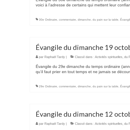
voici à l’adresse de certains qui mettent leur conf
30e Ordinaire
,
commentaire
,
dimanche
,
du pain sur la table
,
Évangi
Évangile du dimanche 19 octo
par
Raphaël Tardy
|
Classé dans :
Activités spirituelles
,
du P
Évangile du 29e dimanche du temps ordinaire (année 
qu’il faut prier en tout temps et ne jamais se décour
29e Ordinaire
,
commentaire
,
dimanche
,
du pain sur la table
,
Évangi
Évangile du dimanche 12 octo
par
Raphaël Tardy
|
Classé dans :
Activités spirituelles
,
du P