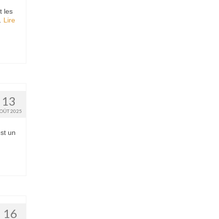
t les
 …
Lire
13
OÛT 2025
est un
16