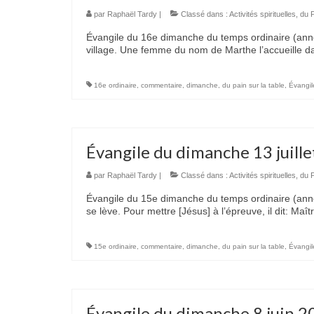
par
Raphaël Tardy
|
Classé dans :
Activités spirituelles
,
du P
Évangile du 16e dimanche du temps ordinaire (anné
village. Une femme du nom de Marthe l’accueille 
16e ordinaire
,
commentaire
,
dimanche
,
du pain sur la table
,
Évangil
Évangile du dimanche 13 juill
par
Raphaël Tardy
|
Classé dans :
Activités spirituelles
,
du P
Évangile du 15e dimanche du temps ordinaire (année 
se lève. Pour mettre [Jésus] à l’épreuve, il dit: Maît
15e ordinaire
,
commentaire
,
dimanche
,
du pain sur la table
,
Évangil
Évangile du dimanche 8 juin 2