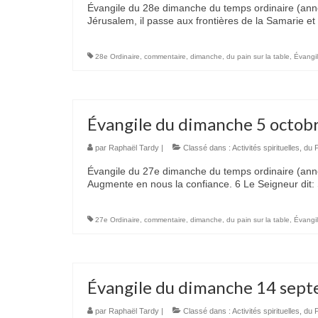
Évangile du 28e dimanche du temps ordinaire (anné
Jérusalem, il passe aux frontières de la Samarie et
28e Ordinaire
,
commentaire
,
dimanche
,
du pain sur la table
,
Évangi
Évangile du dimanche 5 octob
par
Raphaël Tardy
|
Classé dans :
Activités spirituelles
,
du P
Évangile du 27e dimanche du temps ordinaire (année
Augmente en nous la confiance. 6 Le Seigneur dit:
27e Ordinaire
,
commentaire
,
dimanche
,
du pain sur la table
,
Évangi
Évangile du dimanche 14 sep
par
Raphaël Tardy
|
Classé dans :
Activités spirituelles
,
du P