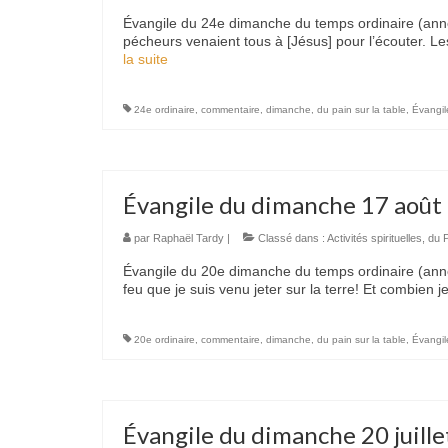
Évangile du 24e dimanche du temps ordinaire (année 
pécheurs venaient tous à [Jésus] pour l’écouter. L
la suite­­
24e ordinaire
,
commentaire
,
dimanche
,
du pain sur la table
,
Évangil
Évangile du dimanche 17 août
par
Raphaël Tardy
|
Classé dans :
Activités spirituelles
,
du P
Évangile du 20e dimanche du temps ordinaire (année 
feu que je suis venu jeter sur la terre! Et combien j
20e ordinaire
,
commentaire
,
dimanche
,
du pain sur la table
,
Évangil
Évangile du dimanche 20 juill