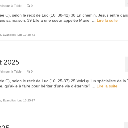
ain sur la Table
|
0
e C), selon le récit de Luc (10, 38-42) 38 En chemin, Jésus entre dan
dans sa maison. 39 Elle a une soeur appelée Marie: …
Lire la suite­­
e
,
Évangiles
,
Luc 10 38-42
et 2025
ain sur la Table
|
0
C), selon le récit de Luc (10, 25-37) 25 Voici qu’un spécialiste de la 
re, qu’ai-je à faire pour hériter d’une vie d’éternité? …
Lire la suite­­
e
,
Évangiles
,
Luc 10 25-37
025