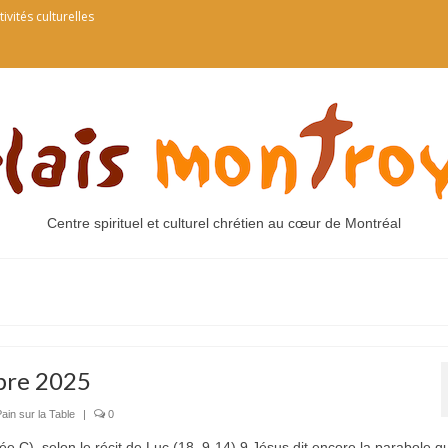
tivités culturelles
Centre spirituel et culturel chrétien au cœur de Montréal
bre 2025
ain sur la Table
|
0
 C), selon le récit de Luc (18, 9-14) 9 Jésus dit encore la parabole q