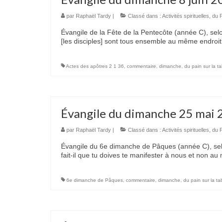
par
Raphaël Tardy
|
Classé dans :
Activités spirituelles
,
du P
Évangile de la Fête de la Pentecôte (année C), selo
[les disciples] sont tous ensemble au même endroit
Actes des apôtres 2 1 36
,
commentaire
,
dimanche
,
du pain sur la ta
Évangile du dimanche 25 mai 
par
Raphaël Tardy
|
Classé dans :
Activités spirituelles
,
du P
Évangile du 6e dimanche de Pâques (année C), selon
fait-il que tu doives te manifester à nous et non 
6e dimanche de Pâques
,
commentaire
,
dimanche
,
du pain sur la ta