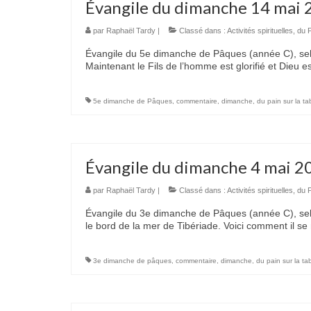
Évangile du dimanche 14 mai 
par
Raphaël Tardy
|
Classé dans :
Activités spirituelles
,
du P
Évangile du 5e dimanche de Pâques (année C), selon 
Maintenant le Fils de l’homme est glorifié et Dieu est
5e dimanche de Pâques
,
commentaire
,
dimanche
,
du pain sur la ta
Évangile du dimanche 4 mai 2
par
Raphaël Tardy
|
Classé dans :
Activités spirituelles
,
du P
Évangile du 3e dimanche de Pâques (année C), selon
le bord de la mer de Tibériade. Voici comment il 
3e dimanche de pâques
,
commentaire
,
dimanche
,
du pain sur la ta