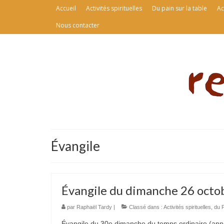
Accueil
Activités spirituelles
Du pain sur la table
Ac
Nous contacter
Évangile
Évangile du dimanche 26 octo
par
Raphaël Tardy
|
Classé dans :
Activités spirituelles
,
du P
Évangile du 30e dimanche du temps ordinaire (année