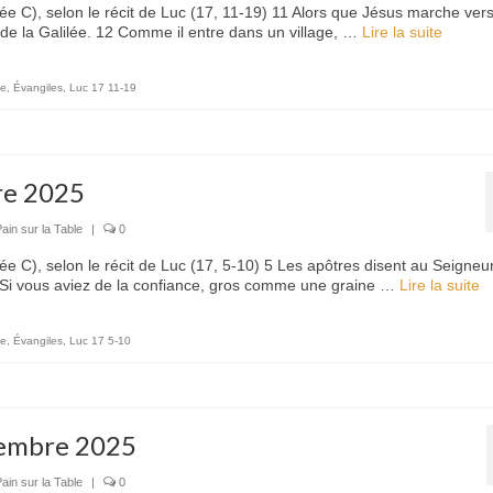
e C), selon le récit de Luc (17, 11-19) 11 Alors que Jésus marche ver
 de la Galilée. 12 Comme il entre dans un village, …
Lire la suite­­
le
,
Évangiles
,
Luc 17 11-19
re 2025
ain sur la Table
|
0
 C), selon le récit de Luc (17, 5-10) 5 Les apôtres disent au Seigneur
 Si vous aviez de la confiance, gros comme une graine …
Lire la suite­­
le
,
Évangiles
,
Luc 17 5-10
tembre 2025
ain sur la Table
|
0