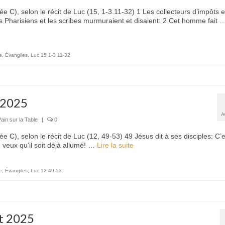
C), selon le récit de Luc (15, 1-3.11-32) 1 Les collecteurs d’impôts e
es Pharisiens et les scribes murmuraient et disaient: 2 Cet homme fait
e
,
Évangiles
,
Luc 15 1-3 11-32
 2025
A
ain sur la Table
|
0
C), selon le récit de Luc (12, 49-53) 49 Jésus dit à ses disciples: C’
e veux qu’il soit déjà allumé! …
Lire la suite­­
e
,
Évangiles
,
Luc 12 49-53
et 2025