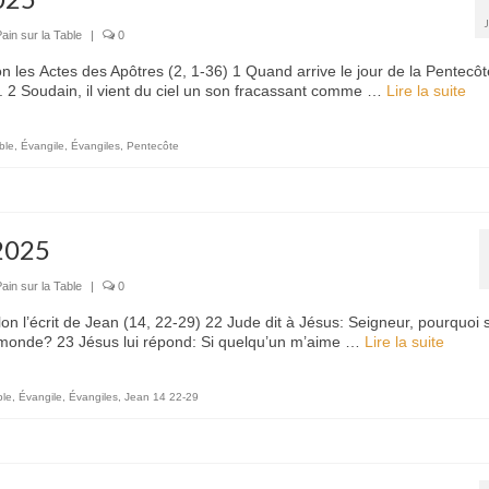
ain sur la Table
|
0
n les Actes des Apôtres (2, 1-36) 1 Quand arrive le jour de la Pentecôt
. 2 Soudain, il vient du ciel un son fracassant comme …
Lire la suite­­
ble
,
Évangile
,
Évangiles
,
Pentecôte
2025
ain sur la Table
|
0
 l’écrit de Jean (14, 22-29) 22 Jude dit à Jésus: Seigneur, pourquoi 
au monde? 23 Jésus lui répond: Si quelqu’un m’aime …
Lire la suite­­
ble
,
Évangile
,
Évangiles
,
Jean 14 22-29