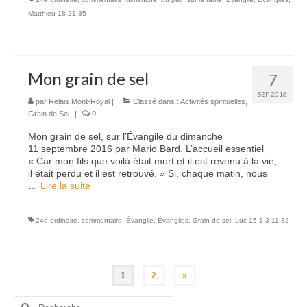
Matthieu 18 21 35
Mon grain de sel
7
SEP 2016
par
Relais Mont-Royal
|
Classé dans :
Activités spirituelles
,
Grain de Sel
|
0
Mon grain de sel, sur l’Évangile du dimanche
11 septembre 2016 par Mario Bard. L’accueil essentiel
« Car mon fils que voilà était mort et il est revenu à la vie;
il était perdu et il est retrouvé. » Si, chaque matin, nous
…
Lire la suite­­
24e ordinaire
,
commentaire
,
Évangile
,
Évangiles
,
Grain de sel
,
Luc 15 1-3 11-32
Pagination
1
2
»
des
Rechercher