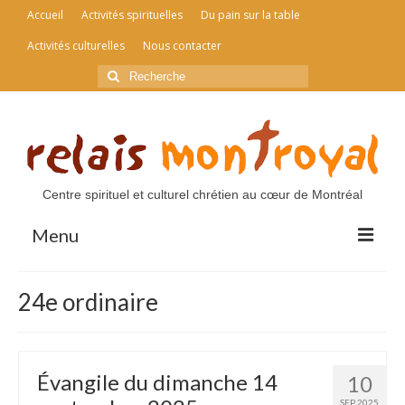
Accueil
Activités spirituelles
Du pain sur la table
Activités culturelles
Nous contacter
Rechercher
:
Centre spirituel et culturel chrétien au cœur de Montréal
Menu
Accueil
24e ordinaire
Activités spirituelles
Du pain sur la table
Évangile du dimanche 14
10
Activités culturelles
SEP 2025