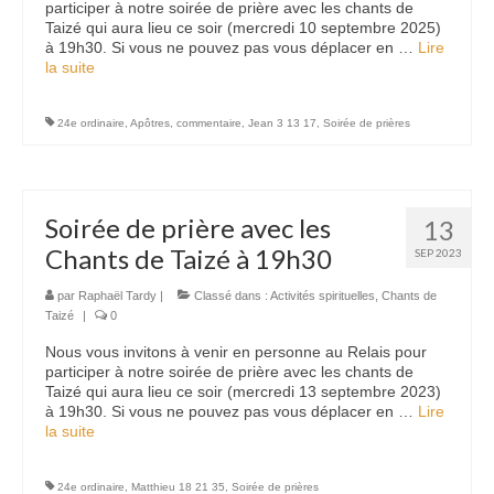
participer à notre soirée de prière avec les chants de
Taizé qui aura lieu ce soir (mercredi 10 septembre 2025)
à 19h30. Si vous ne pouvez pas vous déplacer en …
Lire
la suite­­
24e ordinaire
,
Apôtres
,
commentaire
,
Jean 3 13 17
,
Soirée de prières
Soirée de prière avec les
13
Chants de Taizé à 19h30
SEP 2023
par
Raphaël Tardy
|
Classé dans :
Activités spirituelles
,
Chants de
Taizé
|
0
Nous vous invitons à venir en personne au Relais pour
participer à notre soirée de prière avec les chants de
Taizé qui aura lieu ce soir (mercredi 13 septembre 2023)
à 19h30. Si vous ne pouvez pas vous déplacer en …
Lire
la suite­­
24e ordinaire
,
Matthieu 18 21 35
,
Soirée de prières