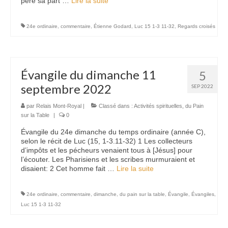
père sa part …
Lire la suite­­
24e ordinaire
,
commentaire
,
Étienne Godard
,
Luc 15 1-3 11-32
,
Regards croisés
Évangile du dimanche 11
5
septembre 2022
SEP 2022
par
Relais Mont-Royal
|
Classé dans :
Activités spirituelles
,
du Pain
sur la Table
|
0
Évangile du 24e dimanche du temps ordinaire (année C),
selon le récit de Luc (15, 1-3.11-32) 1 Les collecteurs
d’impôts et les pécheurs venaient tous à [Jésus] pour
l’écouter. Les Pharisiens et les scribes murmuraient et
disaient: 2 Cet homme fait …
Lire la suite­­
24e ordinaire
,
commentaire
,
dimanche
,
du pain sur la table
,
Évangile
,
Évangiles
,
Luc 15 1-3 11-32