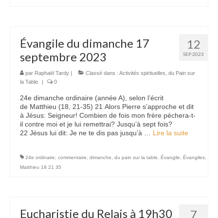
Évangile du dimanche 17
12
septembre 2023
SEP 2023
par
Raphaël Tardy
|
Classé dans :
Activités spirituelles
,
du Pain sur
la Table
|
0
24e dimanche ordinaire (année A), selon l’écrit
de Matthieu (18, 21-35) 21 Alors Pierre s’approche et dit
à Jésus: Seigneur! Combien de fois mon frère péchera-t-
il contre moi et je lui remettrai? Jusqu’à sept fois?
22 Jésus lui dit: Je ne te dis pas jusqu’à …
Lire la suite­­
24e ordinaire
,
commentaire
,
dimanche
,
du pain sur la table
,
Évangile
,
Évangiles
,
Matthieu 18 21 35
Eucharistie du Relais à 19h30
7