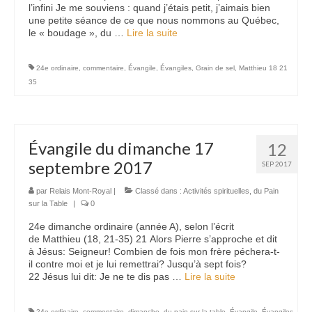
l’infini Je me souviens : quand j’étais petit, j’aimais bien
une petite séance de ce que nous nommons au Québec,
le « boudage », du …
Lire la suite­­
24e ordinaire
,
commentaire
,
Évangile
,
Évangiles
,
Grain de sel
,
Matthieu 18 21
35
Évangile du dimanche 17
12
septembre 2017
SEP 2017
par
Relais Mont-Royal
|
Classé dans :
Activités spirituelles
,
du Pain
sur la Table
|
0
24e dimanche ordinaire (année A), selon l’écrit
de Matthieu (18, 21-35) 21 Alors Pierre s’approche et dit
à Jésus: Seigneur! Combien de fois mon frère péchera-t-
il contre moi et je lui remettrai? Jusqu’à sept fois?
22 Jésus lui dit: Je ne te dis pas …
Lire la suite­­
24e ordinaire
,
commentaire
,
dimanche
,
du pain sur la table
,
Évangile
,
Évangiles
,