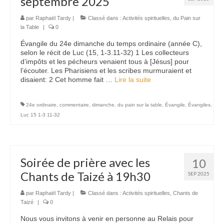
septembre 2025
Nous contacter
par
Raphaël Tardy
|
Classé dans :
Activités spirituelles
,
du Pain sur
la Table
|
0
Évangile du 24e dimanche du temps ordinaire (année C),
selon le récit de Luc (15, 1-3.11-32) 1 Les collecteurs
d’impôts et les pécheurs venaient tous à [Jésus] pour
l’écouter. Les Pharisiens et les scribes murmuraient et
disaient: 2 Cet homme fait …
Lire la suite­­
24e ordinaire
,
commentaire
,
dimanche
,
du pain sur la table
,
Évangile
,
Évangiles
,
Luc 15 1-3 11-32
Soirée de prière avec les
10
Chants de Taizé à 19h30
SEP 2025
par
Raphaël Tardy
|
Classé dans :
Activités spirituelles
,
Chants de
Taizé
|
0
Nous vous invitons à venir en personne au Relais pour