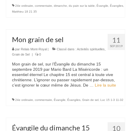
24e ordinaire
,
commentaire
,
dimanche
,
du pain sur la table
,
Évangile
,
Évangiles
,
Matthieu 18 21 35
Mon grain de sel
11
SEP 2019
par
Relais Mont-Royal
|
Classé dans :
Activités spirituelles
,
Grain de Sel
|
0
Mon grain de sel, sur l’Évangile du dimanche 15
septembre 2019 par Mario Bard La Miséricorde : un
essentiel éternel Le chapitre 15 est central à toute vive
chrétienne. L’ignorer ou passer rapidement par-dessus,
c’est ignorer le cœur même de Jésus. De …
Lire la suite­­
24e ordinaire
,
commentaire
,
Évangile
,
Évangiles
,
Grain de sel
,
Luc 15 1-3 11-32
Évangile du dimanche 15
10