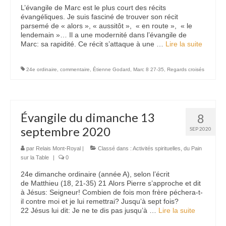
L’évangile de Marc est le plus court des récits
évangéliques. Je suis fasciné de trouver son récit
parsemé de « alors », « aussitôt », « en route », « le
lendemain »… Il a une modernité dans l’évangile de
Marc: sa rapidité. Ce récit s’attaque à une …
Lire la suite­­
24e ordinaire
,
commentaire
,
Étienne Godard
,
Marc 8 27-35
,
Regards croisés
Évangile du dimanche 13
8
septembre 2020
SEP 2020
par
Relais Mont-Royal
|
Classé dans :
Activités spirituelles
,
du Pain
sur la Table
|
0
24e dimanche ordinaire (année A), selon l’écrit
de Matthieu (18, 21-35) 21 Alors Pierre s’approche et dit
à Jésus: Seigneur! Combien de fois mon frère péchera-t-
il contre moi et je lui remettrai? Jusqu’à sept fois?
22 Jésus lui dit: Je ne te dis pas jusqu’à …
Lire la suite­­