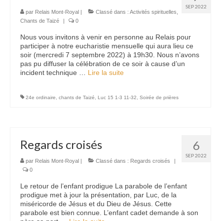
SEP 2022
par
Relais Mont-Royal
|
Classé dans :
Activités spirituelles
,
Chants de Taizé
|
0
Nous vous invitons à venir en personne au Relais pour
participer à notre eucharistie mensuelle qui aura lieu ce
soir (mercredi 7 septembre 2022) à 19h30. Nous n’avons
pas pu diffuser la célébration de ce soir à cause d’un
incident technique …
Lire la suite­­
24e ordinaire
,
chants de Taizé
,
Luc 15 1-3 11-32
,
Soirée de prières
Regards croisés
6
SEP 2022
par
Relais Mont-Royal
|
Classé dans :
Regards croisés
|
0
Le retour de l’enfant prodigue La parabole de l’enfant
prodigue met à jour la présentation, par Luc, de la
miséricorde de Jésus et du Dieu de Jésus. Cette
parabole est bien connue. L’enfant cadet demande à son