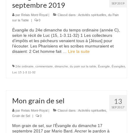
septembre 2019
SEP 2019
par
Relais Mont-Royal
|
Classé dans :
Activités spirituelles
,
du Pain
sur la Table
|
0
Évangile du 24e dimanche du temps ordinaire (année C),
selon le récit de Luc (15, 1-3.11-32) 1 Les collecteurs
d’impôts et les pécheurs venaient tous à [Jésus] pour
l’écouter. Les Pharisiens et les scribes murmuraient et
disaient: 2 Cet homme fait …
Lire la suite­­
24e ordinaire
,
commentaire
,
dimanche
,
du pain sur la table
,
Évangile
,
Évangiles
,
Luc 15 1-3 11-32
Mon grain de sel
13
SEP 2017
par
Relais Mont-Royal
|
Classé dans :
Activités spirituelles
,
Grain de Sel
|
0
Mon grain de sel, sur l’Évangile du dimanche 17
septembre 2017 par Mario Bard. Ancrer le pardon à