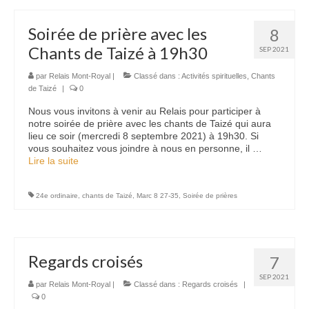
Soirée de prière avec les
8
Chants de Taizé à 19h30
SEP 2021
par
Relais Mont-Royal
|
Classé dans :
Activités spirituelles
,
Chants
de Taizé
|
0
Nous vous invitons à venir au Relais pour participer à
notre soirée de prière avec les chants de Taizé qui aura
lieu ce soir (mercredi 8 septembre 2021) à 19h30. Si
vous souhaitez vous joindre à nous en personne, il …
Lire la suite­­
24e ordinaire
,
chants de Taizé
,
Marc 8 27-35
,
Soirée de prières
Regards croisés
7
SEP 2021
par
Relais Mont-Royal
|
Classé dans :
Regards croisés
|
0