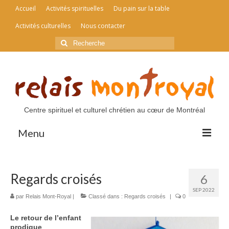
Accueil
Activités spirituelles
Du pain sur la table
Activités culturelles
Nous contacter
Rechercher
:
Centre spirituel et culturel chrétien au cœur de Montréal
Menu
Accueil
Regards croisés
6
Activités spirituelles
SEP 2022
par
Relais Mont-Royal
|
Classé dans :
Regards croisés
|
0
Du pain sur la table
Le retour de l’enfant
Activités culturelles
prodigue