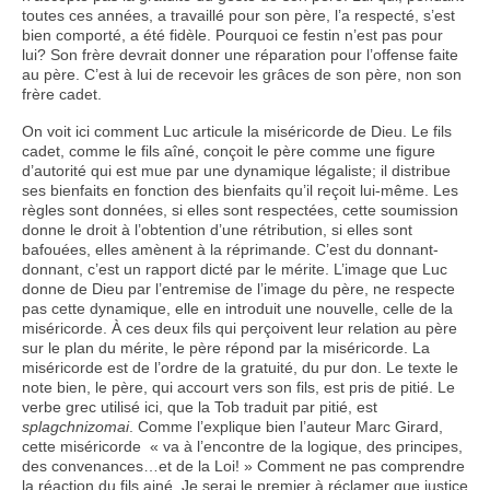
toutes ces années, a travaillé pour son père, l’a respecté, s’est
bien comporté, a été fidèle. Pourquoi ce festin n’est pas pour
lui? Son frère devrait donner une réparation pour l’offense faite
au père. C’est à lui de recevoir les grâces de son père, non son
frère cadet.
On voit ici comment Luc articule la miséricorde de Dieu. Le fils
cadet, comme le fils aîné, conçoit le père comme une figure
d’autorité qui est mue par une dynamique légaliste; il distribue
ses bienfaits en fonction des bienfaits qu’il reçoit lui-même. Les
règles sont données, si elles sont respectées, cette soumission
donne le droit à l’obtention d’une rétribution, si elles sont
bafouées, elles amènent à la réprimande. C’est du donnant-
donnant, c’est un rapport dicté par le mérite. L’image que Luc
donne de Dieu par l’entremise de l’image du père, ne respecte
pas cette dynamique, elle en introduit une nouvelle, celle de la
miséricorde. À ces deux fils qui perçoivent leur relation au père
sur le plan du mérite, le père répond par la miséricorde. La
miséricorde est de l’ordre de la gratuité, du pur don. Le texte le
note bien, le père, qui accourt vers son fils, est pris de pitié. Le
verbe grec utilisé ici, que la Tob traduit par pitié, est
splagchnizomai
. Comme l’explique bien l’auteur Marc Girard,
cette miséricorde « va à l’encontre de la logique, des principes,
des convenances…et de la Loi! » Comment ne pas comprendre
la réaction du fils ainé. Je serai le premier à réclamer que justice