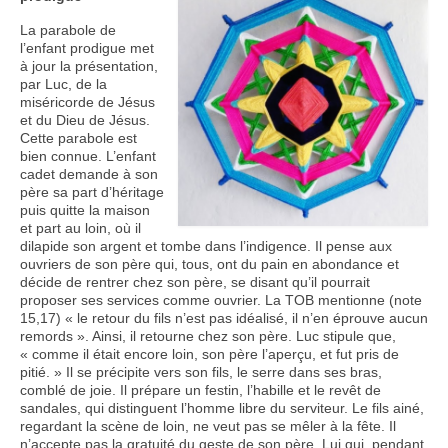
La parabole de
Nous contacter
l’enfant prodigue met
à jour la présentation,
par Luc, de la
miséricorde de Jésus
et du Dieu de Jésus.
Cette parabole est
bien connue. L’enfant
cadet demande à son
père sa part d’héritage
puis quitte la maison
et part au loin, où il
dilapide son argent et tombe dans l’indigence. Il pense aux
ouvriers de son père qui, tous, ont du pain en abondance et
décide de rentrer chez son père, se disant qu’il pourrait
proposer ses services comme ouvrier. La TOB mentionne (note
15,17) « le retour du fils n’est pas idéalisé, il n’en éprouve aucun
remords ». Ainsi, il retourne chez son père. Luc stipule que,
« comme il était encore loin, son père l’aperçu, et fut pris de
pitié. » Il se précipite vers son fils, le serre dans ses bras,
comblé de joie. Il prépare un festin, l’habille et le revêt de
sandales, qui distinguent l’homme libre du serviteur. Le fils ainé,
regardant la scène de loin, ne veut pas se mêler à la fête. Il
n’accepte pas la gratuité du geste de son père. Lui qui, pendant