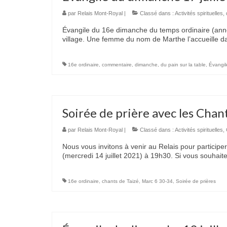
par
Relais Mont-Royal
|
Classé dans :
Activités spirituelles
,
Évangile du 16e dimanche du temps ordinaire (anné
village. Une femme du nom de Marthe l’accueille 
16e ordinaire
,
commentaire
,
dimanche
,
du pain sur la table
,
Évangil
Soirée de prière avec les Chan
par
Relais Mont-Royal
|
Classé dans :
Activités spirituelles
,
Nous vous invitons à venir au Relais pour participer
(mercredi 14 juillet 2021) à 19h30. Si vous souhai
16e ordinaire
,
chants de Taizé
,
Marc 6 30-34
,
Soirée de prières