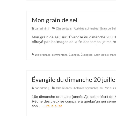
Mon grain de sel
par
admin
|
Classé dans :
Activités spirituelles
,
Grain de Sel
Mon grain de sel, sur l’Évangile du dimanche 20 jui
effrayé par les images de la fin des temps, je me 
16e ordinaire
,
commentaire
,
Évangile
,
Évangiles
,
Grain de sel
,
Matt
Évangile du dimanche 20 juill
par
admin
|
Classé dans :
Activités spirituelles
,
du Pain sur l
16e dimanche ordinaire (année A), selon l’écrit de M
Règne des cieux se compare à quelqu’un qui sème
son …
Lire la suite­­