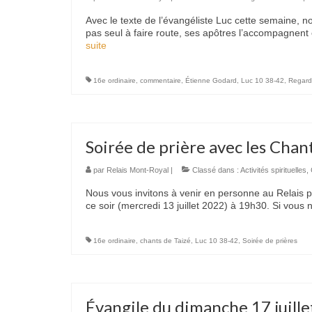
Avec le texte de l’évangéliste Luc cette semaine, n
pas seul à faire route, ses apôtres l’accompagnent e
suite­­
16e ordinaire
,
commentaire
,
Étienne Godard
,
Luc 10 38-42
,
Regard
Soirée de prière avec les Chan
par
Relais Mont-Royal
|
Classé dans :
Activités spirituelles
,
Nous vous invitons à venir en personne au Relais po
ce soir (mercredi 13 juillet 2022) à 19h30. Si vou
16e ordinaire
,
chants de Taizé
,
Luc 10 38-42
,
Soirée de prières
Évangile du dimanche 17 juill