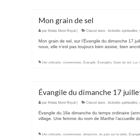
Mon grain de sel
par
Relais Mont-Royal
|
Classé dans :
Activités spirituelles
,
Mon grain de sel, sur l’Évangile du dimanche 17 jui
nous, elle n’est pas toujours bien assise, bien an
16e ordinaire
,
commentaire
,
Évangile
,
Évangiles
,
Grain de sel
,
Luc 
Évangile du dimanche 17 juill
par
Relais Mont-Royal
|
Classé dans :
Activités spirituelles
,
Évangile du 16e dimanche du temps ordinaire (anné
village. Une femme du nom de Marthe l’accueille 
16e ordinaire
,
commentaire
,
dimanche
,
du pain sur la table
,
Évangil