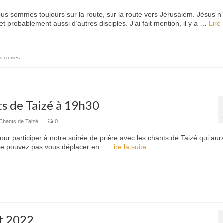
ous sommes toujours sur la route, sur la route vers Jérusalem. Jésus n’
t probablement aussi d’autres disciples. J’ai fait mention, il y a …
Lire 
s croisés
ts de Taizé à 19h30
Chants de Taizé
|
0
ur participer à notre soirée de prière avec les chants de Taizé qui aura
s ne pouvez pas vous déplacer en …
Lire la suite­­
et 2022