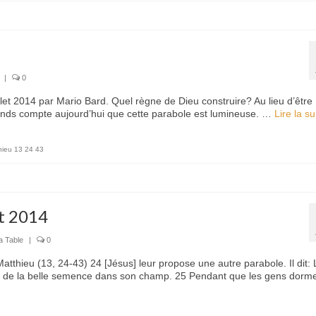
|
0
llet 2014 par Mario Bard. Quel règne de Dieu construire? Au lieu d’être
rends compte aujourd’hui que cette parabole est lumineuse. …
Lire la suit
hieu 13 24 43
et 2014
a Table
|
0
atthieu (13, 24-43) 24 [Jésus] leur propose une autre parabole. Il dit: 
 de la belle semence dans son champ. 25 Pendant que les gens dorme