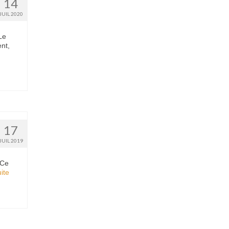
14
JUIL 2020
Le
nt,
17
JUIL 2019
 Ce
te­­