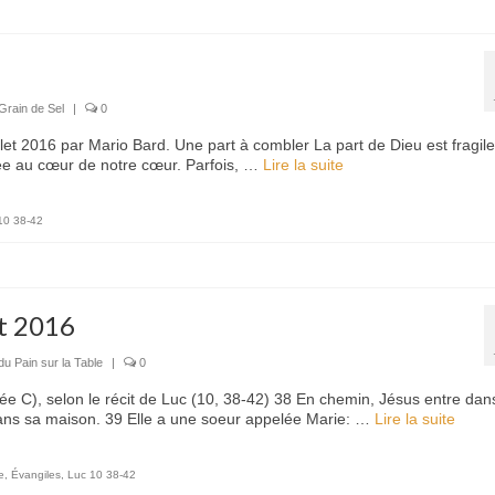
Grain de Sel
|
0
llet 2016 par Mario Bard. Une part à combler La part de Dieu est fragile
crée au cœur de notre cœur. Parfois, …
Lire la suite­­
10 38-42
et 2016
du Pain sur la Table
|
0
e C), selon le récit de Luc (10, 38-42) 38 En chemin, Jésus entre dan
dans sa maison. 39 Elle a une soeur appelée Marie: …
Lire la suite­­
e
,
Évangiles
,
Luc 10 38-42