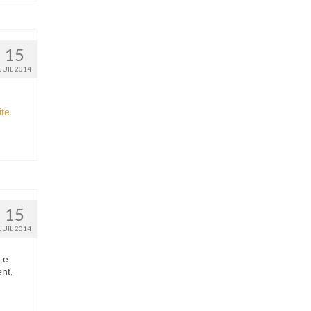
15
JUIL 2014
e­­
15
JUIL 2014
Le
nt,