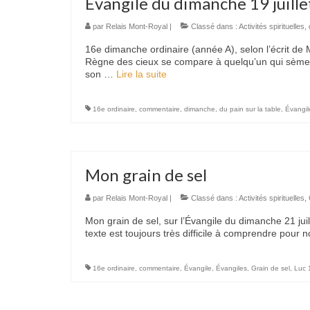
Évangile du dimanche 19 juill
par
Relais Mont-Royal
|
Classé dans :
Activités spirituelles
,
16e dimanche ordinaire (année A), selon l’écrit de M
Règne des cieux se compare à quelqu’un qui sème
son …
Lire la suite­­
16e ordinaire
,
commentaire
,
dimanche
,
du pain sur la table
,
Évangil
Mon grain de sel
par
Relais Mont-Royal
|
Classé dans :
Activités spirituelles
,
Mon grain de sel, sur l’Évangile du dimanche 21 ju
texte est toujours très difficile à comprendre pour 
16e ordinaire
,
commentaire
,
Évangile
,
Évangiles
,
Grain de sel
,
Luc 