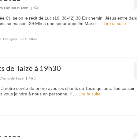
du Pain sur la Table
|
0
e C), selon le récit de Luc (10, 38-42) 38 En chemin, Jésus entre dan
dans sa maison. 39 Elle a une soeur appelée Marie: …
Lire la suite­­
e
,
Évangiles
,
Luc 10 38-42
ts de Taizé à 19h30
Chants de Taizé
|
0
 à notre soirée de prière avec les chants de Taizé qui aura lieu ce soir
tez vous joindre à nous en personne, il …
Lire la suite­­