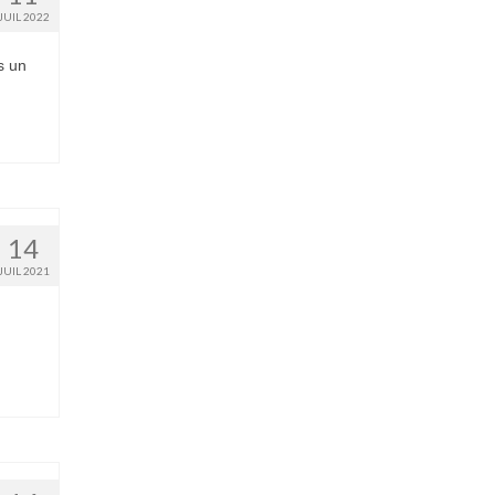
JUIL 2022
s un
14
JUIL 2021