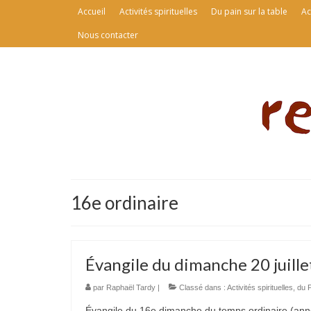
Accueil
Activités spirituelles
Du pain sur la table
Ac
Nous contacter
16e ordinaire
Évangile du dimanche 20 juill
par
Raphaël Tardy
|
Classé dans :
Activités spirituelles
,
du P
Évangile du 16e dimanche du temps ordinaire (anné