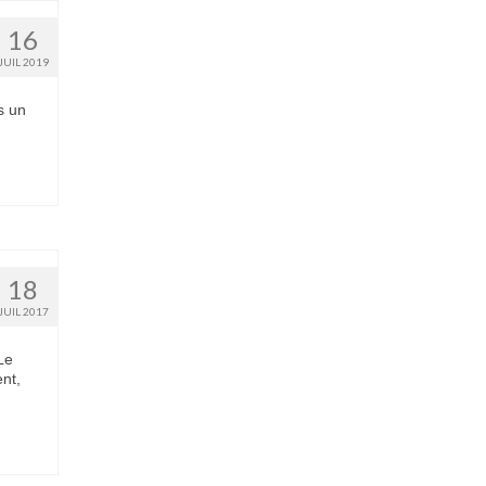
16
JUIL 2019
s un
18
JUIL 2017
Le
nt,