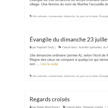
village. Une femme du nom de Marthe l’accueille 
16e ordinaire
,
commentaire
,
dimanche
,
du pain sur la table
,
Évangil
Évangile du dimanche 23 juill
par
Raphaël Tardy
|
Classé dans :
Activités spirituelles
,
du P
16e dimanche ordinaire (année A), selon l’écrit de M
Règne des cieux se compare à quelqu’un qui sème
son …
Lire la suite­­
16e ordinaire
,
commentaire
,
dimanche
,
du pain sur la table
,
Évangil
Regards croisés
par
Relais Mont-Royal
|
Classé dans :
Regards croisés
|