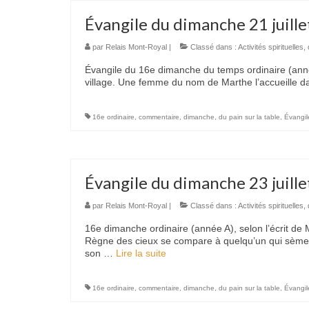
Évangile du dimanche 21 juill
par
Relais Mont-Royal
|
Classé dans :
Activités spirituelles
,
Évangile du 16e dimanche du temps ordinaire (anné
village. Une femme du nom de Marthe l’accueille 
16e ordinaire
,
commentaire
,
dimanche
,
du pain sur la table
,
Évangil
Évangile du dimanche 23 juill
par
Relais Mont-Royal
|
Classé dans :
Activités spirituelles
,
16e dimanche ordinaire (année A), selon l’écrit de M
Règne des cieux se compare à quelqu’un qui sème
son …
Lire la suite­­
16e ordinaire
,
commentaire
,
dimanche
,
du pain sur la table
,
Évangil