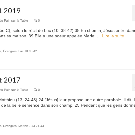
et 2019
du Pain sur la Table
|
0
e C), selon le récit de Luc (10, 38-42) 38 En chemin, Jésus entre dan
dans sa maison. 39 Elle a une soeur appelée Marie: …
Lire la suite­­
e
,
Évangiles
,
Luc 10 38-42
et 2017
du Pain sur la Table
|
0
atthieu (13, 24-43) 24 [Jésus] leur propose une autre parabole. Il dit: 
 de la belle semence dans son champ. 25 Pendant que les gens dorme
e
,
Évangiles
,
Matthieu 13 24 43