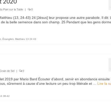
et 2020
du Pain sur la Table
|
0
atthieu (13, 24-43) 24 [Jésus] leur propose une autre parabole. Il dit: 
 de la belle semence dans son champ. 25 Pendant que les gens dorme
e
,
Évangiles
,
Matthieu 13 24 43
Grain de Sel
|
0
illet 2019 par Mario Bard Écouter d’abord, servir en abondance ensuite
nous, sûrement à cause d’une lecture un peu trop littérale et …
Lire la sui
10 38-42