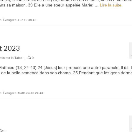
dans sa maison. 39 Elle a une soeur appelée Marie: …
Lire la suite­­
e
,
Évangiles
,
Luc 10 38-42
et 2023
ain sur la Table
|
0
atthieu (13, 24-43) 24 [Jésus] leur propose une autre parabole. Il dit: 
 de la belle semence dans son champ. 25 Pendant que les gens dorme
e
,
Évangiles
,
Matthieu 13 24 43
0