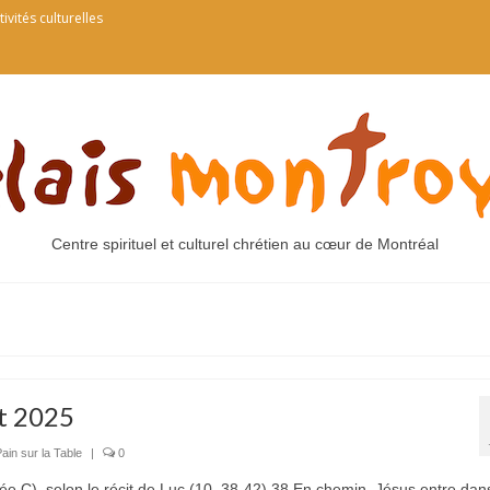
tivités culturelles
Centre spirituel et culturel chrétien au cœur de Montréal
et 2025
ain sur la Table
|
0
e C), selon le récit de Luc (10, 38-42) 38 En chemin, Jésus entre dan