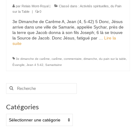
par
Relais Mont-Royal
|
Classé dans :
Activités spirituelles
,
du Pain
sur la Table
|
0
3e Dimanche de Carême A, Jean (4, 5-42) 5 Donc, Jésus
arrive dans une ville de Samarie, appelée Sychar, près de
la terre que Jacob donna à son fils Joseph; 6 là se trouve
la Source de Jacob. Donc Jésus, fatigué par …
Lire la
suite­­
3e dimanche de carême
,
carême
,
commentaire
,
dimanche
,
du pain sur la table
,
Évangile
,
Jean 4 5-42
,
Samaritaine
Rechercher
:
Catégories
Catégories