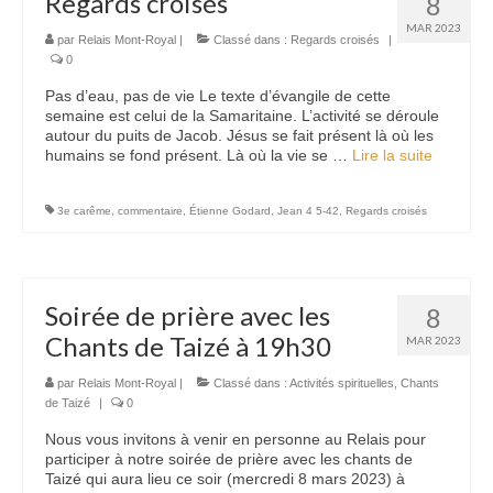
Regards croisés
8
MAR 2023
par
Relais Mont-Royal
|
Classé dans :
Regards croisés
|
0
Pas d’eau, pas de vie Le texte d’évangile de cette
semaine est celui de la Samaritaine. L’activité se déroule
autour du puits de Jacob. Jésus se fait présent là où les
humains se fond présent. Là où la vie se …
Lire la suite­­
3e carême
,
commentaire
,
Étienne Godard
,
Jean 4 5-42
,
Regards croisés
Soirée de prière avec les
8
Chants de Taizé à 19h30
MAR 2023
par
Relais Mont-Royal
|
Classé dans :
Activités spirituelles
,
Chants
de Taizé
|
0
Nous vous invitons à venir en personne au Relais pour
participer à notre soirée de prière avec les chants de
Taizé qui aura lieu ce soir (mercredi 8 mars 2023) à