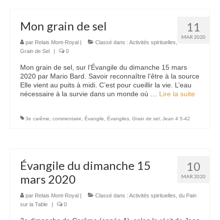
Mon grain de sel
11
MAR 2020
par
Relais Mont-Royal
|
Classé dans :
Activités spirituelles
,
Grain de Sel
|
0
Mon grain de sel, sur l’Évangile du dimanche 15 mars
2020 par Mario Bard. Savoir reconnaître l’être à la source
Elle vient au puits à midi. C’est pour cueillir la vie. L’eau
nécessaire à la survie dans un monde où …
Lire la suite­­
3e carême
,
commentaire
,
Évangile
,
Évangiles
,
Grain de sel
,
Jean 4 5-42
Évangile du dimanche 15
10
mars 2020
MAR 2020
par
Relais Mont-Royal
|
Classé dans :
Activités spirituelles
,
du Pain
sur la Table
|
0