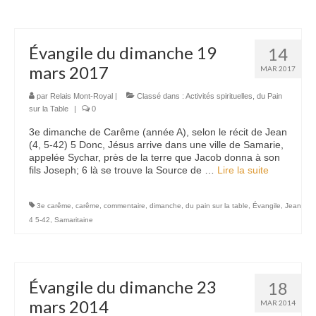
Évangile du dimanche 19
14
mars 2017
MAR 2017
par
Relais Mont-Royal
|
Classé dans :
Activités spirituelles
,
du Pain
sur la Table
|
0
3e dimanche de Carême (année A), selon le récit de Jean
(4, 5-42) 5 Donc, Jésus arrive dans une ville de Samarie,
appelée Sychar, près de la terre que Jacob donna à son
fils Joseph; 6 là se trouve la Source de …
Lire la suite­­
3e carême
,
carême
,
commentaire
,
dimanche
,
du pain sur la table
,
Évangile
,
Jean
4 5-42
,
Samaritaine
Évangile du dimanche 23
18
mars 2014
MAR 2014