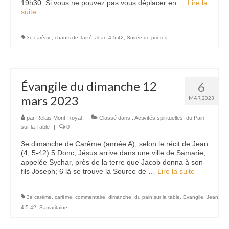
19h30. Si vous ne pouvez pas vous déplacer en …
Lire la
suite­­
3e carême
,
chants de Taizé
,
Jean 4 5-42
,
Soirée de prières
Évangile du dimanche 12
6
mars 2023
MAR 2023
par
Relais Mont-Royal
|
Classé dans :
Activités spirituelles
,
du Pain
sur la Table
|
0
3e dimanche de Carême (année A), selon le récit de Jean
(4, 5-42) 5 Donc, Jésus arrive dans une ville de Samarie,
appelée Sychar, près de la terre que Jacob donna à son
fils Joseph; 6 là se trouve la Source de …
Lire la suite­­
3e carême
,
carême
,
commentaire
,
dimanche
,
du pain sur la table
,
Évangile
,
Jean
4 5-42
,
Samaritaine