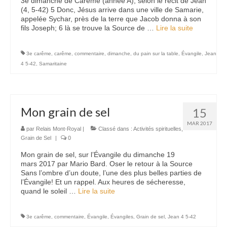
3e dimanche de Carême (année A), selon le récit de Jean
(4, 5-42) 5 Donc, Jésus arrive dans une ville de Samarie,
appelée Sychar, près de la terre que Jacob donna à son
fils Joseph; 6 là se trouve la Source de …
Lire la suite­­
3e carême
,
carême
,
commentaire
,
dimanche
,
du pain sur la table
,
Évangile
,
Jean
4 5-42
,
Samaritaine
Mon grain de sel
15
MAR 2017
par
Relais Mont-Royal
|
Classé dans :
Activités spirituelles
,
Grain de Sel
|
0
Mon grain de sel, sur l’Évangile du dimanche 19
mars 2017 par Mario Bard. Oser le retour à la Source
Sans l’ombre d’un doute, l’une des plus belles parties de
l’Évangile! Et un rappel. Aux heures de sécheresse,
quand le soleil …
Lire la suite­­
3e carême
,
commentaire
,
Évangile
,
Évangiles
,
Grain de sel
,
Jean 4 5-42