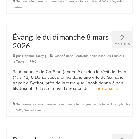
3e dimanche carem
,
commentaire
,
Étienne Godard
,
Jean 4 5-42
,
Regards
croisés
Évangile du dimanche 8 mars
2
2026
MAR 2026
par
Raphaël Tardy
|
Classé dans :
Activités spirituelles
,
du Pain sur
la Table
|
0
3e dimanche de Carême (année A), selon le récit de Jean
(4, 5-42) 5 Donc, Jésus arrive dans une ville de Samarie,
appelée Sychar, près de la terre que Jacob donna à son
fils Joseph; 6 là se trouve la Source de …
Lire la suite­­
3e carême
,
carême
,
commentaire
,
dimanche
,
du pain sur la table
,
Évangile
,
Jean
4 5-42
,
Samaritaine