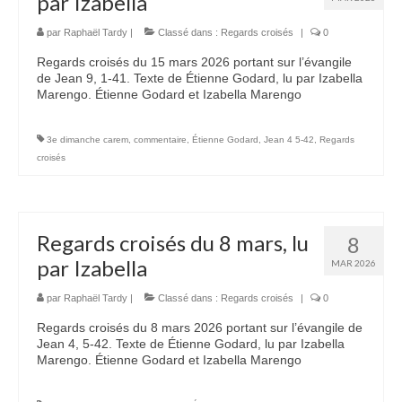
par Izabella
Nous contacter
par
Raphaël Tardy
|
Classé dans :
Regards croisés
|
0
Regards croisés du 15 mars 2026 portant sur l’évangile
de Jean 9, 1-41. Texte de Étienne Godard, lu par Izabella
Marengo. Étienne Godard et Izabella Marengo
3e dimanche carem
,
commentaire
,
Étienne Godard
,
Jean 4 5-42
,
Regards
croisés
Regards croisés du 8 mars, lu
8
par Izabella
MAR 2026
par
Raphaël Tardy
|
Classé dans :
Regards croisés
|
0
Regards croisés du 8 mars 2026 portant sur l’évangile de
Jean 4, 5-42. Texte de Étienne Godard, lu par Izabella
Marengo. Étienne Godard et Izabella Marengo