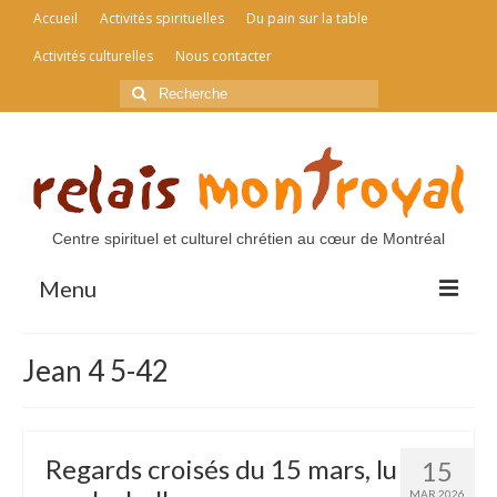
Accueil
Activités spirituelles
Du pain sur la table
Activités culturelles
Nous contacter
Rechercher
:
Centre spirituel et culturel chrétien au cœur de Montréal
Menu
Accueil
Jean 4 5-42
Activités spirituelles
Du pain sur la table
Regards croisés du 15 mars, lu
15
Activités culturelles
MAR 2026