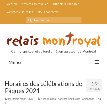
Accueil
Activités spirituelles
Du pain sur la table
Activités culturelles
Nous contacter
Rechercher
:
Centre spirituel et culturel chrétien au cœur de Montréal
Menu
Accueil
Horaires des célébrations de
19
Activités spirituelles
Pâques 2021
MAR 2021
Du pain sur la table
par
Relais Mont-Royal
|
Classé dans :
Activités spirituelles
,
Calendrier
|
2
Activités culturelles