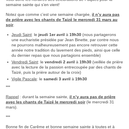
semaine sainte qui s’en vient!
Notez que comme c’est une semaine chargée,
il n’y aura pas
de prière avec les chants de Taizé le mercredi 31 mars au
soir
.
Jeudi Saint
: le
jeudi 1er avril
à
19h30
(nous partagerons
une eucharistie présidée par Jean Binette, par contre nous
ne pourrons malheureusement pas encore retrouver cette
année notre tradition du lavement des pieds, ainsi que celle
du dernier repas que nous partagions ensemble
)
Vendredi Saint
: le
vendredi 2 avril
à
19h30
(veillée de prière
avec la lecture de la passion entrecoupée par des chants de
Taizé, puis la prière autour de la croix)
Vigile Pascale
: le
samedi 3 avril
à
19h30
***
Rappel
: durant la semaine sainte,
il n’y aura pas de prière
avec les chants de Taizé le mercredi soir
(le mercredi 31
mars).
***
Bonne fin de Carême et bonne semaine sainte à toutes et à