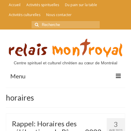
Accueil
Activités spirituelles
Du pain sur la table
Activités culturelles
Nous contacter
Rechercher
:
Centre spirituel et culturel chrétien au cœur de Montréal
Menu
Accueil
horaires
Activités spirituelles
Du pain sur la table
Rappel: Horaires des
3
Activités culturelles
AVR 2023