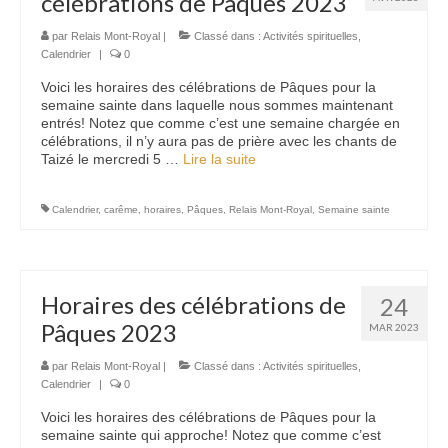
célébrations de Pâques 2023
Nous contacter
par
Relais Mont-Royal
|
Classé dans :
Activités spirituelles
,
Calendrier
|
0
Voici les horaires des célébrations de Pâques pour la
semaine sainte dans laquelle nous sommes maintenant
entrés! Notez que comme c’est une semaine chargée en
célébrations, il n’y aura pas de prière avec les chants de
Taizé le mercredi 5 …
Lire la suite­­
Calendrier
,
carême
,
horaires
,
Pâques
,
Relais Mont-Royal
,
Semaine sainte
Horaires des célébrations de
24
Pâques 2023
MAR 2023
par
Relais Mont-Royal
|
Classé dans :
Activités spirituelles
,
Calendrier
|
0
Voici les horaires des célébrations de Pâques pour la
semaine sainte qui approche! Notez que comme c’est