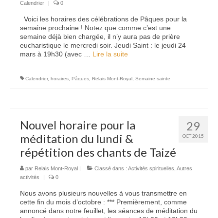
Calendrier
|
0
Voici les horaires des célébrations de Pâques pour la
semaine prochaine ! Notez que comme c’est une
semaine déjà bien chargée, il n’y aura pas de prière
eucharistique le mercredi soir. Jeudi Saint : le jeudi 24
mars à 19h30 (avec …
Lire la suite­­
Calendrier
,
horaires
,
Pâques
,
Relais Mont-Royal
,
Semaine sainte
Nouvel horaire pour la
29
méditation du lundi &
OCT 2015
répétition des chants de Taizé
par
Relais Mont-Royal
|
Classé dans :
Activités spirituelles
,
Autres
activités
|
0
Nous avons plusieurs nouvelles à vous transmettre en
cette fin du mois d’octobre : *** Premièrement, comme
annoncé dans notre feuillet, les séances de méditation du