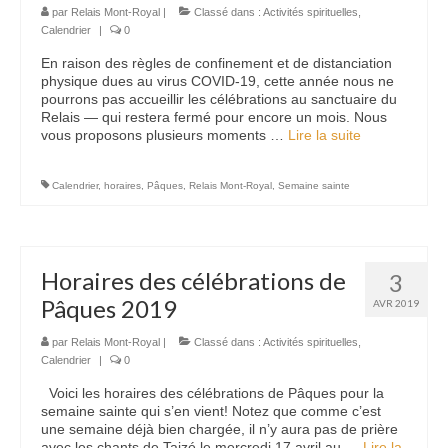
par
Relais Mont-Royal
|
Classé dans :
Activités spirituelles
,
Calendrier
|
0
En raison des règles de confinement et de distanciation
physique dues au virus COVID-19, cette année nous ne
pourrons pas accueillir les célébrations au sanctuaire du
Relais — qui restera fermé pour encore un mois. Nous
vous proposons plusieurs moments …
Lire la suite­­
Calendrier
,
horaires
,
Pâques
,
Relais Mont-Royal
,
Semaine sainte
Horaires des célébrations de
3
Pâques 2019
AVR 2019
par
Relais Mont-Royal
|
Classé dans :
Activités spirituelles
,
Calendrier
|
0
Voici les horaires des célébrations de Pâques pour la
semaine sainte qui s’en vient! Notez que comme c’est
une semaine déjà bien chargée, il n’y aura pas de prière
avec les chants de Taizé le mercredi 17 avril au …
Lire la