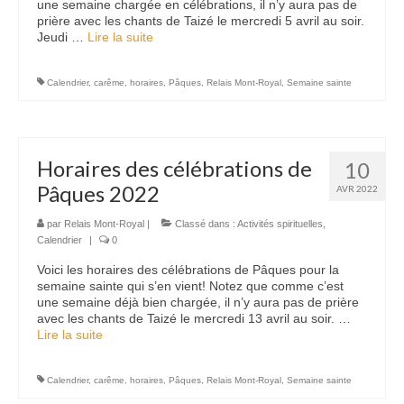
une semaine chargée en célébrations, il n’y aura pas de
prière avec les chants de Taizé le mercredi 5 avril au soir.
Jeudi …
Lire la suite­­
Calendrier
,
carême
,
horaires
,
Pâques
,
Relais Mont-Royal
,
Semaine sainte
Horaires des célébrations de
10
Pâques 2022
AVR 2022
par
Relais Mont-Royal
|
Classé dans :
Activités spirituelles
,
Calendrier
|
0
Voici les horaires des célébrations de Pâques pour la
semaine sainte qui s’en vient! Notez que comme c’est
une semaine déjà bien chargée, il n’y aura pas de prière
avec les chants de Taizé le mercredi 13 avril au soir. …
Lire la suite­­
Calendrier
,
carême
,
horaires
,
Pâques
,
Relais Mont-Royal
,
Semaine sainte