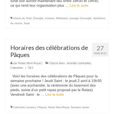
lundi soir auront maintenant lieu entre 18h30 et 19h30,
ce qui rend leur organisation plus …
Lire la suite­­
chants de Taizé
,
Évangile
,
horaires
,
Méditation
,
partage d'évangile
,
répétitions
de chants
,
Taizé
Horaires des célébrations de
27
Pâques
MAR 2015
par
Relais Mont-Royal
|
Classé dans :
Activités spirituelles
,
Calendrier
|
0
Voici les horaires des célébrations de Pâques pour la
semaine prochaine ! Jeudi Saint : le jeudi 2 avril à 19h30
(avec une eucharistie, la cérémonie du lavement des
pieds, suivie d’un petit repas proposé par le Relais)
Vendredi Saint : le …
Lire la suite­­
Calendrier
,
horaires
,
Pâques
,
Relais Mont-Royal
,
Semaine sainte