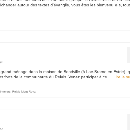
u échanger autour des textes d’évangile, vous êtes les bienvenu·e·s, to
0
 du grand ménage dans la maison de Bondville (à Lac-Brome en Estrie), q
emps forts de la communauté du Relais. Venez participer à ce …
Lire la sui
rintemps
,
Relais Mont-Royal
3