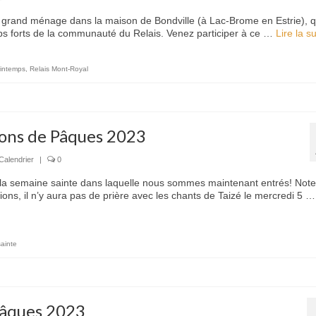
 du grand ménage dans la maison de Bondville (à Lac-Brome en Estrie), q
emps forts de la communauté du Relais. Venez participer à ce …
Lire la sui
rintemps
,
Relais Mont-Royal
ions de Pâques 2023
Calendrier
|
0
r la semaine sainte dans laquelle nous sommes maintenant entrés! Not
ns, il n’y aura pas de prière avec les chants de Taizé le mercredi 5 
ainte
Pâques 2023