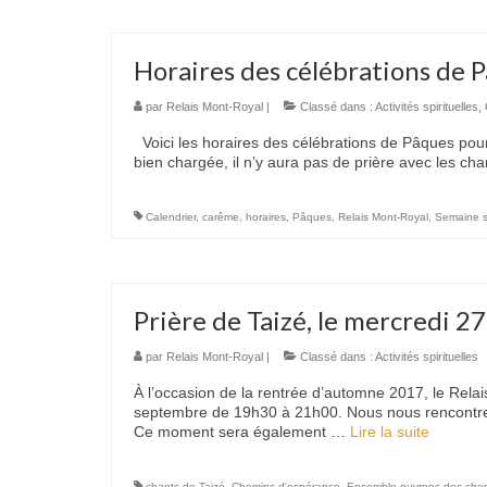
Horaires des célébrations de 
par
Relais Mont-Royal
|
Classé dans :
Activités spirituelles
,
Voici les horaires des célébrations de Pâques pou
bien chargée, il n’y aura pas de prière avec les ch
Calendrier
,
carême
,
horaires
,
Pâques
,
Relais Mont-Royal
,
Semaine s
Prière de Taizé, le mercredi 
par
Relais Mont-Royal
|
Classé dans :
Activités spirituelles
À l’occasion de la rentrée d’automne 2017, le Rela
septembre de 19h30 à 21h00. Nous nous rencontrero
Ce moment sera également …
Lire la suite­­
chants de Taizé
,
Chemins d'espérance
,
Ensemble ouvrons des che