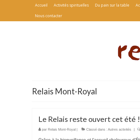
Accueil
Activités spirituelles
Du pain sur la table
Ac
Nous contacter
Relais Mont-Royal
Le Relais reste ouvert cet été !
par
Relais Mont-Royal
|
Classé dans :
Autres activités
|
Grâce à la bienveillance et l’accueil chaleureux d’É