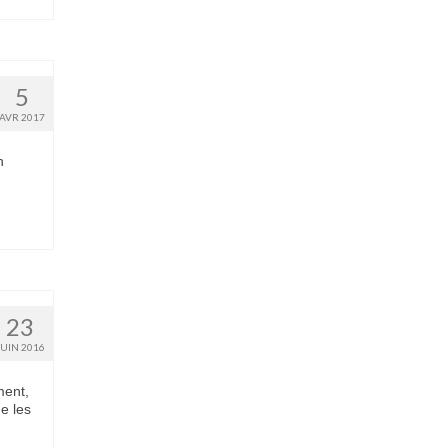
5
AVR 2017
n
23
JUIN 2016
ment,
e les