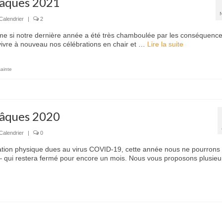
Pâques 2021
Calendrier
|
2
même si notre dernière année a été très chamboulée par les conséquenc
vivre à nouveau nos célébrations en chair et …
Lire la suite­­
ainte
Pâques 2020
Calendrier
|
0
iation physique dues au virus COVID-19, cette année nous ne pourrons
s — qui restera fermé pour encore un mois. Nous vous proposons plusieu