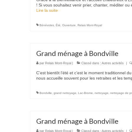
! Si vous souhaitez venir prier, chanter, méditer o
Lire la suite­­
Bénévoles
,
Été
,
Ouverture
,
Relais Mont-Royal
Grand ménage à Bondville
par
Relais Mont-Royal
|
Classé dans :
Autres activités
|
C’est bientôt l’été et c’est le moment traditionnel
nous accueille souvent pour les retraites et les t
Bondville
,
grand nettoyage
,
Lac-Brome
,
nettoyage
,
nettoyage de p
Grand ménage à Bondville
par
Relais Mont-Royal
|
Classé dans :
Autres activités
|