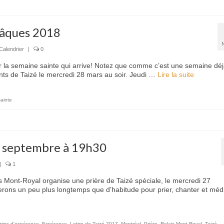
Pâques 2018
Calendrier
|
0
r la semaine sainte qui arrive! Notez que comme c’est une semaine dé
ants de Taizé le mercredi 28 mars au soir. Jeudi …
Lire la suite­­
ainte
27 septembre à 19h30
|
1
is Mont-Royal organise une prière de Taizé spéciale, le mercredi 27
ns un peu plus longtemps que d’habitude pour prier, chanter et médi
mins d'espérance
,
Espérance
,
Lettre de Taizé 2017
,
Montréal
,
Prière
,
Relais Mont-Royal
,
Taizé