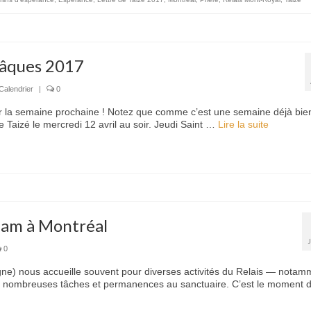
Pâques 2017
Calendrier
|
0
ur la semaine prochaine ! Notez que comme c’est une semaine déjà bie
e Taizé le mercredi 12 avril au soir. Jeudi Saint …
Lire la suite­­
pam à Montréal
0
e) nous accueille souvent pour diverses activités du Relais — notam
e nombreuses tâches et permanences au sanctuaire. C’est le moment d