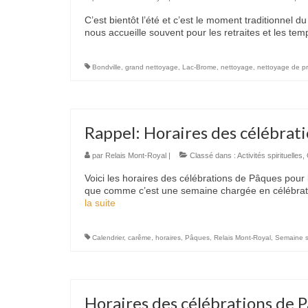
C’est bientôt l’été et c’est le moment traditionnel
nous accueille souvent pour les retraites et les t
Bondville
,
grand nettoyage
,
Lac-Brome
,
nettoyage
,
nettoyage de p
Rappel: Horaires des célébrat
par
Relais Mont-Royal
|
Classé dans :
Activités spirituelles
,
Voici les horaires des célébrations de Pâques pou
que comme c’est une semaine chargée en célébratio
la suite­­
Calendrier
,
carême
,
horaires
,
Pâques
,
Relais Mont-Royal
,
Semaine s
Horaires des célébrations de 