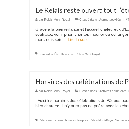
Le Relais reste ouvert tout l’ét
par
Relais Mont-Royal
|
Classé dans :
Autres activités
|
Grâce à la bienveillance et l’accueil chaleureux d’Ét
souhaitez venir prier, chanter, méditer ou échanger
mercredis soir …
Lire la suite­­
Bénévoles
,
Été
,
Ouverture
,
Relais Mont-Royal
Horaires des célébrations de 
par
Relais Mont-Royal
|
Classé dans :
Activités spirituelles
,
Voici les horaires des célébrations de Pâques pou
bien chargée, il n’y aura pas de prière avec les ch
Calendrier
,
carême
,
horaires
,
Pâques
,
Relais Mont-Royal
,
Semaine s