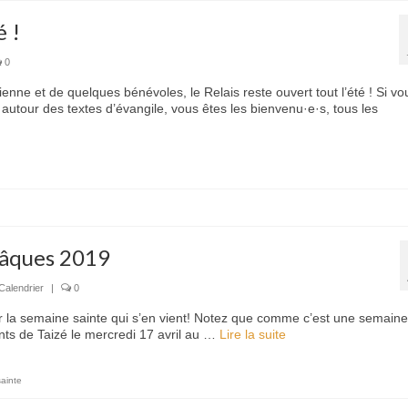
é !
0
ienne et de quelques bénévoles, le Relais reste ouvert tout l’été ! Si vo
 autour des textes d’évangile, vous êtes les bienvenu·e·s, tous les
Pâques 2019
Calendrier
|
0
r la semaine sainte qui s’en vient! Notez que comme c’est une semaine
ants de Taizé le mercredi 17 avril au …
Lire la suite­­
ainte