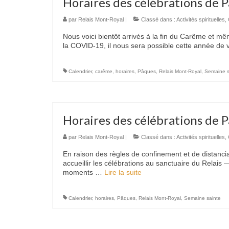
Horaires des célébrations de 
par
Relais Mont-Royal
|
Classé dans :
Activités spirituelles
,
Nous voici bientôt arrivés à la fin du Carême et 
la COVID-19, il nous sera possible cette année de 
Calendrier
,
carême
,
horaires
,
Pâques
,
Relais Mont-Royal
,
Semaine s
Horaires des célébrations de 
par
Relais Mont-Royal
|
Classé dans :
Activités spirituelles
,
En raison des règles de confinement et de distanc
accueillir les célébrations au sanctuaire du Relai
moments …
Lire la suite­­
Calendrier
,
horaires
,
Pâques
,
Relais Mont-Royal
,
Semaine sainte