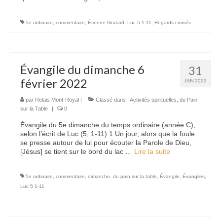
5e ordinaire
,
commentaire
,
Étienne Godard
,
Luc 5 1-11
,
Regards croisés
Évangile du dimanche 6
31
février 2022
JAN 2022
par
Relais Mont-Royal
|
Classé dans :
Activités spirituelles
,
du Pain
sur la Table
|
0
Évangile du 5e dimanche du temps ordinaire (année C),
selon l’écrit de Luc (5, 1-11) 1 Un jour, alors que la foule
se presse autour de lui pour écouter la Parole de Dieu,
[Jésus] se tient sur le bord du lac …
Lire la suite­­
5e ordinaire
,
commentaire
,
dimanche
,
du pain sur la table
,
Évangile
,
Évangiles
,
Luc 5 1-11