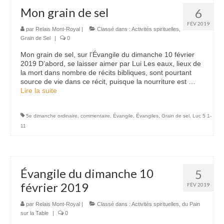
Mon grain de sel
6
FÉV 2019
par
Relais Mont-Royal
|
Classé dans :
Activités spirituelles
,
Grain de Sel
|
0
Mon grain de sel, sur l’Évangile du dimanche 10 février
2019 D’abord, se laisser aimer par Lui Les eaux, lieux de
la mort dans nombre de récits bibliques, sont pourtant
source de vie dans ce récit, puisque la nourriture est …
Lire la suite­­
5e dimanche ordinaire
,
commentaire
,
Évangile
,
Évangiles
,
Grain de sel
,
Luc 5 1-
11
Évangile du dimanche 10
5
février 2019
FÉV 2019
par
Relais Mont-Royal
|
Classé dans :
Activités spirituelles
,
du Pain
sur la Table
|
0