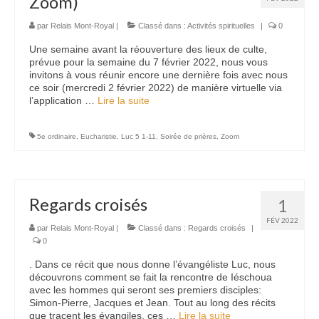
Zoom)
Nous contacter
par
Relais Mont-Royal
|
Classé dans :
Activités spirituelles
|
0
Une semaine avant la réouverture des lieux de culte,
prévue pour la semaine du 7 février 2022, nous vous
invitons à vous réunir encore une dernière fois avec nous
ce soir (mercredi 2 février 2022) de manière virtuelle via
l’application …
Lire la suite­­
5e ordinaire
,
Eucharistie
,
Luc 5 1-11
,
Soirée de prières
,
Zoom
Regards croisés
1
FÉV 2022
par
Relais Mont-Royal
|
Classé dans :
Regards croisés
|
0
. Dans ce récit que nous donne l’évangéliste Luc, nous
découvrons comment se fait la rencontre de Iéschoua
avec les hommes qui seront ses premiers disciples:
Simon-Pierre, Jacques et Jean. Tout au long des récits
que tracent les évangiles, ces …
Lire la suite­­