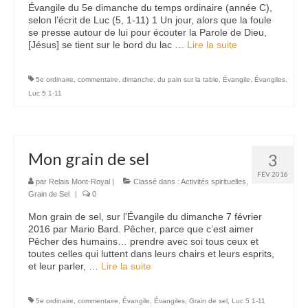
Évangile du 5e dimanche du temps ordinaire (année C),
selon l’écrit de Luc (5, 1-11) 1 Un jour, alors que la foule
se presse autour de lui pour écouter la Parole de Dieu,
[Jésus] se tient sur le bord du lac …
Lire la suite­­
5e ordinaire
,
commentaire
,
dimanche
,
du pain sur la table
,
Évangile
,
Évangiles
,
Luc 5 1-11
Mon grain de sel
3
FÉV 2016
par
Relais Mont-Royal
|
Classé dans :
Activités spirituelles
,
Grain de Sel
|
0
Mon grain de sel, sur l’Évangile du dimanche 7 février
2016 par Mario Bard. Pêcher, parce que c’est aimer
Pêcher des humains… prendre avec soi tous ceux et
toutes celles qui luttent dans leurs chairs et leurs esprits,
et leur parler, …
Lire la suite­­
5e ordinaire
,
commentaire
,
Évangile
,
Évangiles
,
Grain de sel
,
Luc 5 1-11