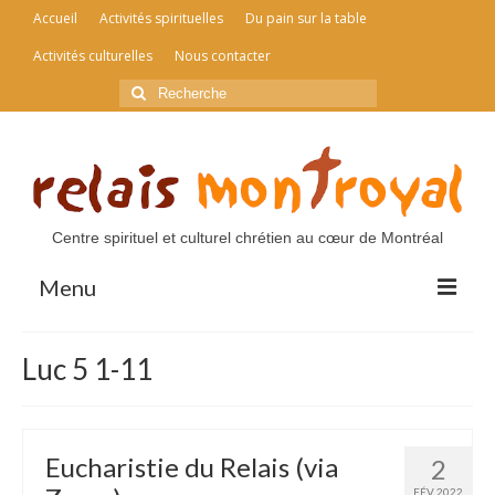
Accueil
Activités spirituelles
Du pain sur la table
Activités culturelles
Nous contacter
Rechercher
:
Centre spirituel et culturel chrétien au cœur de Montréal
Menu
Accueil
Luc 5 1-11
Activités spirituelles
Du pain sur la table
Eucharistie du Relais (via
2
Activités culturelles
FÉV 2022