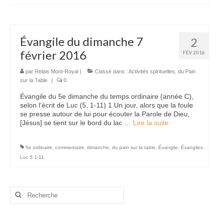
Évangile du dimanche 7
2
février 2016
FÉV 2016
par
Relais Mont-Royal
|
Classé dans :
Activités spirituelles
,
du Pain
sur la Table
|
0
Évangile du 5e dimanche du temps ordinaire (année C),
selon l’écrit de Luc (5, 1-11) 1 Un jour, alors que la foule
se presse autour de lui pour écouter la Parole de Dieu,
[Jésus] se tient sur le bord du lac …
Lire la suite­­
5e ordinaire
,
commentaire
,
dimanche
,
du pain sur la table
,
Évangile
,
Évangiles
,
Luc 5 1-11
Rechercher
: