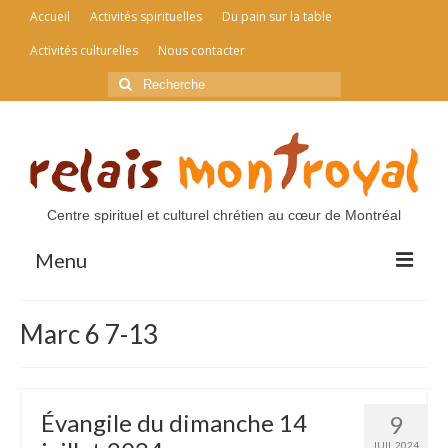
Accueil
Activités spirituelles
Du pain sur la table
Activités culturelles
Nous contacter
Rechercher
:
Centre spirituel et culturel chrétien au cœur de Montréal
Menu
Accueil
Marc 6 7-13
Activités spirituelles
Du pain sur la table
Évangile du dimanche 14
9
Activités culturelles
JUIL 2024