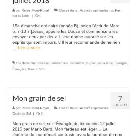
juillet 2018
par
Relais Mont-Royal
|
Classé dans :
Activités spirituelles
,
du Pain
sur la Table
|
0
15e dimanche ordinaire (année B), selon l’écrit de Marc
6, 7-13 7 [Jésus] appelle les Douze et commence à les
envoyer deux par deux. Il leur donne autorité sur les
esprits qui sont impurs. 8 Il leur recommande de ne rien
…
Lire la suite­­
15e dimanche ordinaire
,
commentaire
,
dimanche
,
du pain sur la table
,
Évangile
,
Évangiles
,
Marc 6 7-13
Mon grain de sel
7
JUIL 2015
par
Relais Mont-Royal
|
Classé dans :
Activités spirituelles
,
Grain de Sel
|
0
Mon grain de sel, sur l’Évangile du dimanche 12 juillet
2015 par Mario Bard. Mon fardeau est léger… La
légèreté de leur départ contraste avec la lourdeur de nos