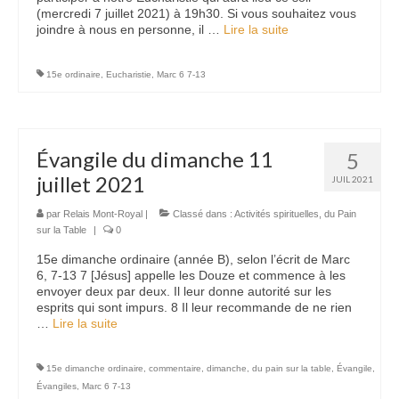
(mercredi 7 juillet 2021) à 19h30. Si vous souhaitez vous
joindre à nous en personne, il …
Lire la suite­­
15e ordinaire
,
Eucharistie
,
Marc 6 7-13
Évangile du dimanche 11
5
juillet 2021
JUIL 2021
par
Relais Mont-Royal
|
Classé dans :
Activités spirituelles
,
du Pain
sur la Table
|
0
15e dimanche ordinaire (année B), selon l’écrit de Marc
6, 7-13 7 [Jésus] appelle les Douze et commence à les
envoyer deux par deux. Il leur donne autorité sur les
esprits qui sont impurs. 8 Il leur recommande de ne rien
…
Lire la suite­­
15e dimanche ordinaire
,
commentaire
,
dimanche
,
du pain sur la table
,
Évangile
,
Évangiles
,
Marc 6 7-13