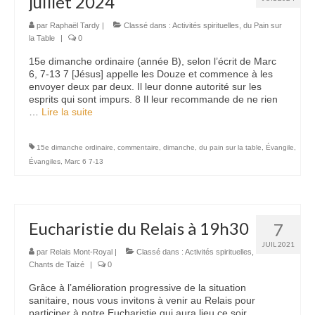
juillet 2024
Nous contacter
par
Raphaël Tardy
|
Classé dans :
Activités spirituelles
,
du Pain sur
la Table
|
0
15e dimanche ordinaire (année B), selon l’écrit de Marc
6, 7-13 7 [Jésus] appelle les Douze et commence à les
envoyer deux par deux. Il leur donne autorité sur les
esprits qui sont impurs. 8 Il leur recommande de ne rien
…
Lire la suite­­
15e dimanche ordinaire
,
commentaire
,
dimanche
,
du pain sur la table
,
Évangile
,
Évangiles
,
Marc 6 7-13
Eucharistie du Relais à 19h30
7
JUIL 2021
par
Relais Mont-Royal
|
Classé dans :
Activités spirituelles
,
Chants de Taizé
|
0
Grâce à l’amélioration progressive de la situation
sanitaire, nous vous invitons à venir au Relais pour
participer à notre Eucharistie qui aura lieu ce soir