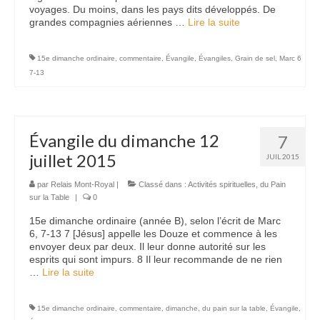
voyages. Du moins, dans les pays dits développés. De
grandes compagnies aériennes …
Lire la suite­­
15e dimanche ordinaire
,
commentaire
,
Évangile
,
Évangiles
,
Grain de sel
,
Marc 6
7-13
Évangile du dimanche 12
7
juillet 2015
JUIL 2015
par
Relais Mont-Royal
|
Classé dans :
Activités spirituelles
,
du Pain
sur la Table
|
0
15e dimanche ordinaire (année B), selon l’écrit de Marc
6, 7-13 7 [Jésus] appelle les Douze et commence à les
envoyer deux par deux. Il leur donne autorité sur les
esprits qui sont impurs. 8 Il leur recommande de ne rien
…
Lire la suite­­
15e dimanche ordinaire
,
commentaire
,
dimanche
,
du pain sur la table
,
Évangile
,