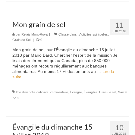
Mon grain de sel
11
JUIL 2018
par
Relais Mont-Royal
|
Classé dans :
Activités spirituelles
,
Grain de Sel
|
0
Mon grain de sel, sur l’Évangile du dimanche 15 juillet
2018 par Mario Bard. Chercher l’esprit de la mission Je
lisais dernièrement qu’au Canada, plus de 850 000
ménages ont recours régulièrement aux banques
alimentaires. Au moins 17 % des enfants au …
Lire la
suite­­
15e dimanche ordinaire
,
commentaire
,
Évangile
,
Évangiles
,
Grain de sel
,
Marc 6
7-13
Évangile du dimanche 15
10
JUIL 2018