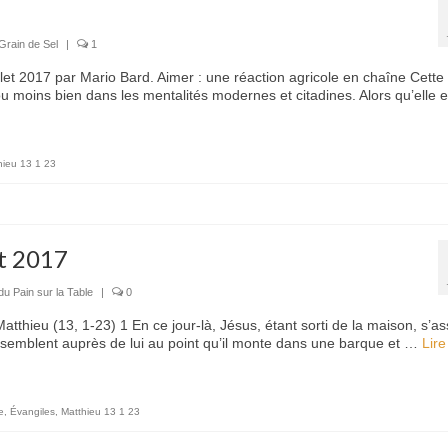
Grain de Sel
|
1
llet 2017 par Mario Bard. Aimer : une réaction agricole en chaîne Cette
 moins bien dans les mentalités modernes et citadines. Alors qu’elle 
hieu 13 1 23
et 2017
du Pain sur la Table
|
0
atthieu (13, 1-23) 1 En ce jour-là, Jésus, étant sorti de la maison, s’as
semblent auprès de lui au point qu’il monte dans une barque et …
Lire
e
,
Évangiles
,
Matthieu 13 1 23