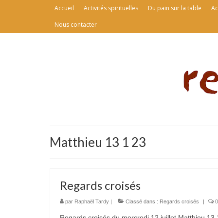
Accueil
Activités spirituelles
Du pain sur la table
Ac
Nous contacter
Matthieu 13 1 23
Regards croisés
par
Raphaël Tardy
|
Classé dans :
Regards croisés
|
0
Regards croisés du mercredi 12 juillet Matthieu 13