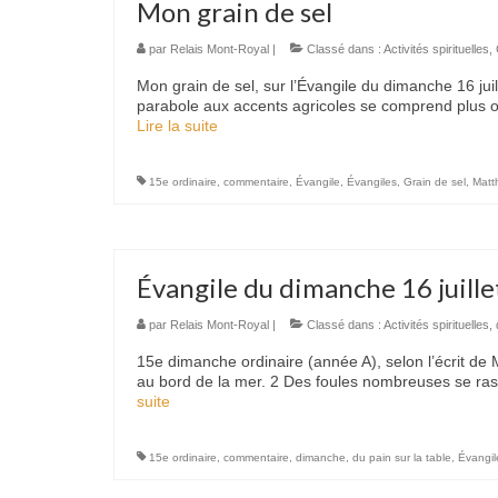
Mon grain de sel
par
Relais Mont-Royal
|
Classé dans :
Activités spirituelles
,
Mon grain de sel, sur l’Évangile du dimanche 16 jui
parabole aux accents agricoles se comprend plus ou
Lire la suite­­
15e ordinaire
,
commentaire
,
Évangile
,
Évangiles
,
Grain de sel
,
Matt
Évangile du dimanche 16 juill
par
Relais Mont-Royal
|
Classé dans :
Activités spirituelles
,
15e dimanche ordinaire (année A), selon l’écrit de M
au bord de la mer. 2 Des foules nombreuses se ras
suite­­
15e ordinaire
,
commentaire
,
dimanche
,
du pain sur la table
,
Évangil