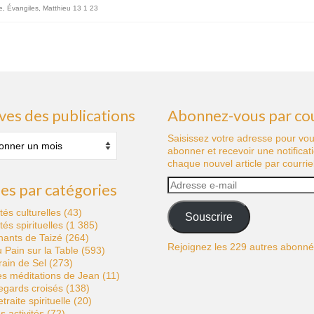
e
,
Évangiles
,
Matthieu 13 1 23
ves des publications
Abonnez-vous par cou
s
Saisissez votre adresse pour vo
abonner et recevoir une notificat
tions
chaque nouvel article par courriel
Adresse
les par catégories
e-
mail
ités culturelles
(43)
Souscrire
ités spirituelles
(1 385)
hants de Taizé
(264)
Rejoignez les 229 autres abonn
 Pain sur la Table
(593)
ain de Sel
(273)
s méditations de Jean
(11)
egards croisés
(138)
traite spirituelle
(20)
s activités
(72)