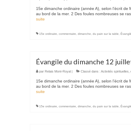
15e dimanche ordinaire (année A), selon l’écrit de M
au bord de la mer. 2 Des foules nombreuses se ras
suite­­
15e ordinaire
,
commentaire
,
dimanche
,
du pain sur la table
,
Évangil
Évangile du dimanche 12 juill
par
Relais Mont-Royal
|
Classé dans :
Activités spirituelles
,
15e dimanche ordinaire (année A), selon l’écrit de M
au bord de la mer. 2 Des foules nombreuses se ras
suite­­
15e ordinaire
,
commentaire
,
dimanche
,
du pain sur la table
,
Évangil