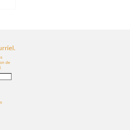
rriel.
us
ion de
.
és