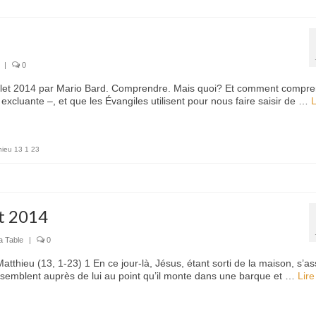
|
0
uillet 2014 par Mario Bard. Comprendre. Mais quoi? Et comment compr
excluante –, et que les Évangiles utilisent pour nous faire saisir de …
L
hieu 13 1 23
et 2014
a Table
|
0
atthieu (13, 1-23) 1 En ce jour-là, Jésus, étant sorti de la maison, s’as
semblent auprès de lui au point qu’il monte dans une barque et …
Lire