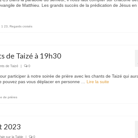
vangile de Matthieu. Les grands succès de la prédication de Jésus e
3 1 23
,
Regards croisés
ts de Taizé à 19h30
nts de Taizé
|
0
ur participer à notre soirée de prière avec les chants de Taizé qui aura
s ne pouvez pas vous déplacer en personne …
Lire la suite­­
ée de prières
et 2023
ain sur la Table
|
0