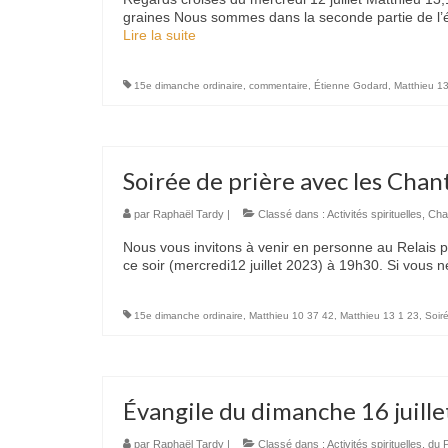
graines Nous sommes dans la seconde partie de l’é
Lire la suite­­
15e dimanche ordinaire
,
commentaire
,
Étienne Godard
,
Matthieu 1
Soirée de prière avec les Chan
par
Raphaël Tardy
|
Classé dans :
Activités spirituelles
,
Cha
Nous vous invitons à venir en personne au Relais po
ce soir (mercredi12 juillet 2023) à 19h30. Si vou
15e dimanche ordinaire
,
Matthieu 10 37 42
,
Matthieu 13 1 23
,
Soir
Évangile du dimanche 16 juill
par
Raphaël Tardy
|
Classé dans :
Activités spirituelles
,
du P