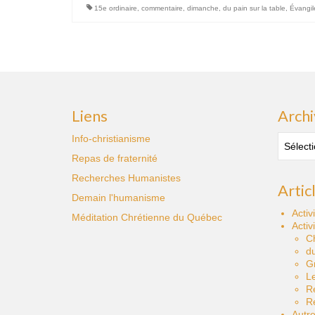
15e ordinaire
,
commentaire
,
dimanche
,
du pain sur la table
,
Évangil
Liens
Archi
Archive
Info-christianisme
des
Repas de fraternité
publica
Recherches Humanistes
Artic
Demain l'humanisme
Activ
Méditation Chrétienne du Québec
Activ
C
du
Gr
Le
R
Re
Autre