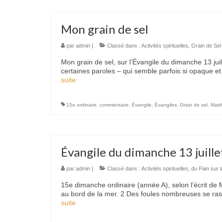
Mon grain de sel
par
admin
|
Classé dans :
Activités spirituelles
,
Grain de Sel
Mon grain de sel, sur l’Évangile du dimanche 13 j
certaines paroles – qui semble parfois si opaque et 
suite­­
15e ordinaire
,
commentaire
,
Évangile
,
Évangiles
,
Grain de sel
,
Matt
Évangile du dimanche 13 juill
par
admin
|
Classé dans :
Activités spirituelles
,
du Pain sur l
15e dimanche ordinaire (année A), selon l’écrit de M
au bord de la mer. 2 Des foules nombreuses se ras
suite­­