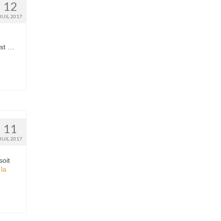
12
JUIL 2017
est …
11
JUIL 2017
soit
 la