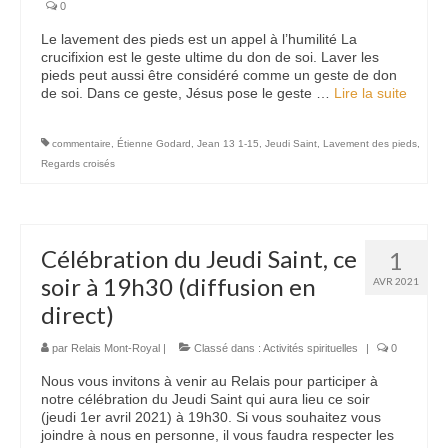
0
Le lavement des pieds est un appel à l’humilité La
crucifixion est le geste ultime du don de soi. Laver les
pieds peut aussi être considéré comme un geste de don
de soi. Dans ce geste, Jésus pose le geste …
Lire la suite­­
commentaire
,
Étienne Godard
,
Jean 13 1-15
,
Jeudi Saint
,
Lavement des pieds
,
Regards croisés
Célébration du Jeudi Saint, ce
1
soir à 19h30 (diffusion en
AVR 2021
direct)
par
Relais Mont-Royal
|
Classé dans :
Activités spirituelles
|
0
Nous vous invitons à venir au Relais pour participer à
notre célébration du Jeudi Saint qui aura lieu ce soir
(jeudi 1er avril 2021) à 19h30. Si vous souhaitez vous
joindre à nous en personne, il vous faudra respecter les