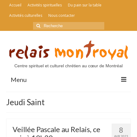
Accueil
Activités spirituelles
Du pain sur la table
Activités culturelles
Nous contacter
Rechercher
:
Centre spirituel et culturel chrétien au cœur de Montréal
Menu
Accueil
Jeudi Saint
Activités spirituelles
Du pain sur la table
Veillée Pascale au Relais, ce
8
Activités culturelles
AVR 2023