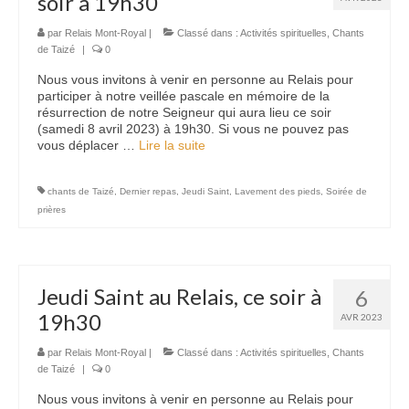
soir à 19h30
Nous contacter
par
Relais Mont-Royal
|
Classé dans :
Activités spirituelles
,
Chants
de Taizé
|
0
Nous vous invitons à venir en personne au Relais pour
participer à notre veillée pascale en mémoire de la
résurrection de notre Seigneur qui aura lieu ce soir
(samedi 8 avril 2023) à 19h30. Si vous ne pouvez pas
vous déplacer …
Lire la suite­­
chants de Taizé
,
Dernier repas
,
Jeudi Saint
,
Lavement des pieds
,
Soirée de
prières
Jeudi Saint au Relais, ce soir à
6
19h30
AVR 2023
par
Relais Mont-Royal
|
Classé dans :
Activités spirituelles
,
Chants
de Taizé
|
0
Nous vous invitons à venir en personne au Relais pour