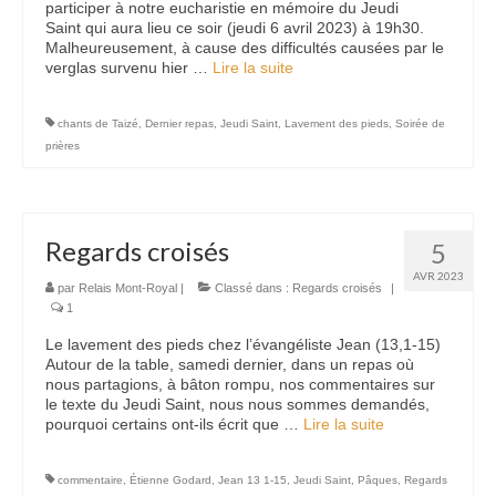
participer à notre eucharistie en mémoire du Jeudi
Saint qui aura lieu ce soir (jeudi 6 avril 2023) à 19h30.
Malheureusement, à cause des difficultés causées par le
verglas survenu hier …
Lire la suite­­
chants de Taizé
,
Dernier repas
,
Jeudi Saint
,
Lavement des pieds
,
Soirée de
prières
Regards croisés
5
AVR 2023
par
Relais Mont-Royal
|
Classé dans :
Regards croisés
|
1
Le lavement des pieds chez l’évangéliste Jean (13,1-15)
Autour de la table, samedi dernier, dans un repas où
nous partagions, à bâton rompu, nos commentaires sur
le texte du Jeudi Saint, nous nous sommes demandés,
pourquoi certains ont-ils écrit que …
Lire la suite­­
commentaire
,
Étienne Godard
,
Jean 13 1-15
,
Jeudi Saint
,
Pâques
,
Regards